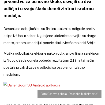
prvenstvu za osnovne škole, osvojili su dva
odličja i u svoju školu doneli zlatnu i srebrnu
medalju.
Desankine odbojkašice su finalnu utakmicu odigrale protiv
ekipe iz Uba, a nakon izgubljene utakmice osvojile su drugo
mesto, srebrnu medalju i ponele titulu vicešampionki Srbije.
Muška odbojkaška ekipa je nakon odigranog finala sa ekipom
iz Novog Sada odnela pobedu rezultatom 2:1 i na taj način
postala prvak države u odbojci sa osvojenom zlatno
medaljom.
Foto:Osnovna škola „Desanka Maksimović“