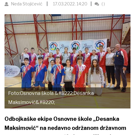
Neda Stojićević
17.03.2022. 14:20
( )
Foto:Osnovna škola &#8222;Desanka
Maksimović&#8220;
Odbojkaške ekipe Osnovne škole „Desanka
Maksimović“ na nedavno održanom državnom