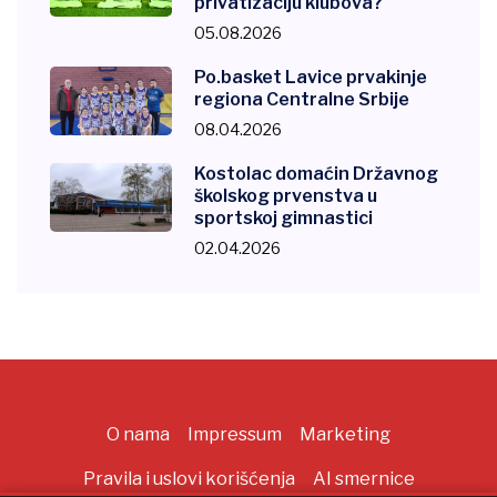
privatizaciju klubova?
05.08.2026
Po.basket Lavice prvakinje
regiona Centralne Srbije
08.04.2026
Kostolac domaćin Državnog
školskog prvenstva u
sportskoj gimnastici
02.04.2026
O nama
Impressum
Marketing
Pravila i uslovi korišćenja
AI smernice