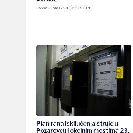
Boom93 Redakcija | 25.07.2026.
Planirana isključenja struje u
Požarevcu i okolnim mestima 23.