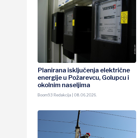
Planirana isključenja električne
energije u Požarevcu, Golupcu i
okolnim naseljima
Boom93 Redakcija | 08.06.2026.