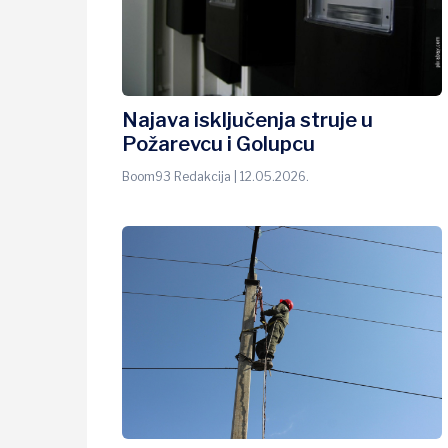
Najava isključenja struje u
Požarevcu i Golupcu
Boom93 Redakcija | 12.05.2026.