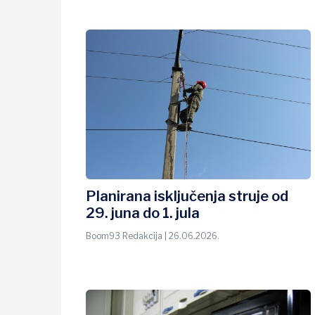
Planirana isključenja struje od
29. juna do 1. jula
Boom93 Redakcija | 26.06.2026.