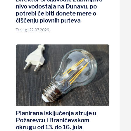
nivo vodostaja na Dunavu, po
potrebi će biti donete mere o
čišćenju plovnih puteva
Tanjug | 22.07.2026.
Planirana isključenja struje u
Požarevcu i Braničevskom
okrugu od 13. do 16. jula