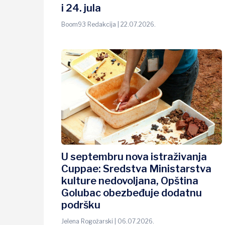
i 24. jula
Boom93 Redakcija | 22.07.2026.
U septembru nova istraživanja
Cuppae: Sredstva Ministarstva
kulture nedovoljana, Opština
Golubac obezbeđuje dodatnu
podršku
Jelena Rogožarski | 06.07.2026.