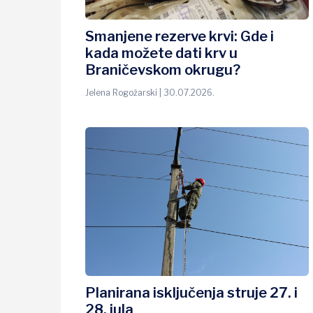
Smanjene rezerve krvi: Gde i
kada možete dati krv u
Braničevskom okrugu?
Jelena Rogožarski | 30.07.2026.
Planirana isključenja struje 27. i
28. jula