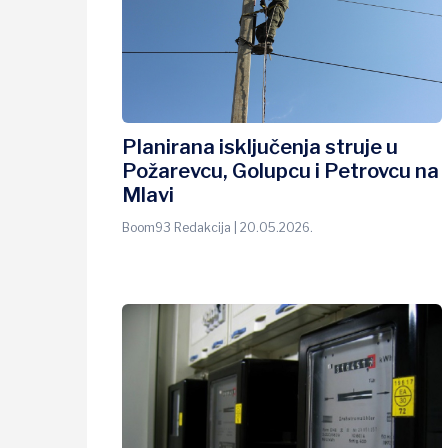
Planirana isključenja struje u
Požarevcu, Golupcu i Petrovcu na
Mlavi
Boom93 Redakcija | 20.05.2026.