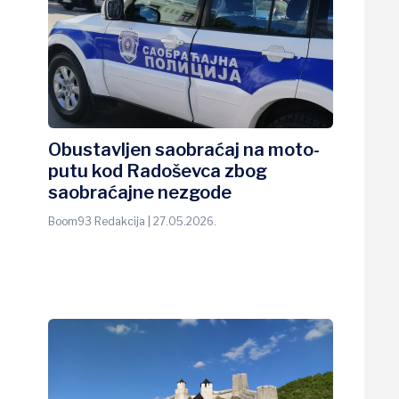
Obustavljen saobraćaj na moto-
putu kod Radoševca zbog
saobraćajne nezgode
Boom93 Redakcija | 27.05.2026.