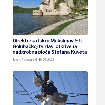
Direktorka Iskra Maksimović: U
Golubačkoj tvrđavi otkrivena
nadgrobna ploča Stefana Kuveta
Jelena Rogožarski | 19.05.2026.