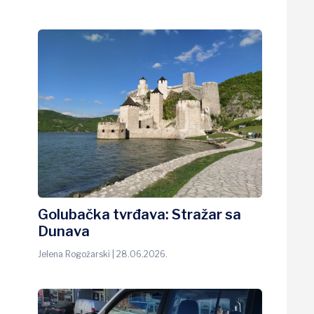
Golubačka tvrđava: Stražar sa
Dunava
Jelena Rogožarski | 28.06.2026.