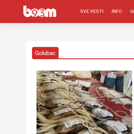
SVE VESTI
INFO
G
Golubac