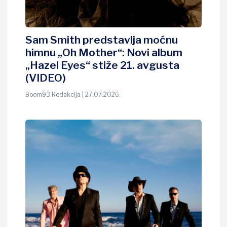
Sam Smith predstavlja moćnu
himnu „Oh Mother“: Novi album
„Hazel Eyes“ stiže 21. avgusta
(VIDEO)
Boom93 Redakcija | 27.07.2026.