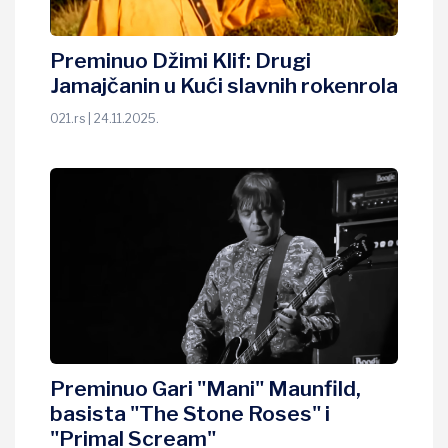
Preminuo Džimi Klif: Drugi
Jamajčanin u Kući slavnih rokenrola
021.rs | 24.11.2025.
Preminuo Gari "Mani" Maunfild,
basista "The Stone Roses" i
"Primal Scream"