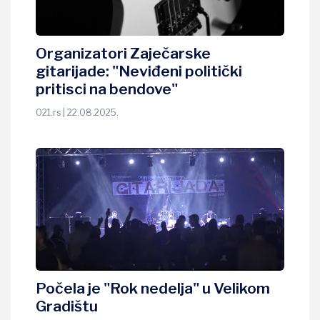
Organizatori Zaječarske
gitarijade: "Neviđeni politički
pritisci na bendove"
021.rs | 22.08.2025.
Počela je "Rok nedelja" u Velikom
Gradištu