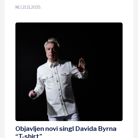
N1 | 21.11.2025.
Objavljen novi singl Davida Byrna
“T-shirt”