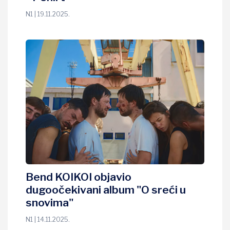
N1 | 19.11.2025.
Bend KOIKOI objavio
dugoočekivani album "O sreći u
snovima"
N1 | 14.11.2025.