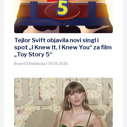
Tejlor Svift objavila novi singl i
spot „I Knew It, I Knew You“ za film
„Toy Story 5“
Boom93 Redakcija | 09.06.2026.