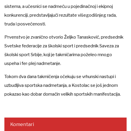
sistema, a učesnici se nadmeću u pojedinačnoj i ekipnoj
konkurenciji, predstavljajući rezultate višegodišnjeg rada,
truda i posvećenosti.
Prvenstvo je zvanično otvorio Željko Tanasković, predsednik
Svetske federacije za školski sport i predsednik Saveza za
školski sport Srbije, koji je takmičarima poželeo mnogo
uspeha i fer-plej nadmetanje.
Tokom dva dana takmičenja očekuju se vrhunski nastupi i
uzbudljiva sportska nadmetanja, a Kostolac se još jednom
pokazao kao dobar domaćin velikih sportskih manifestacija.
Komentari