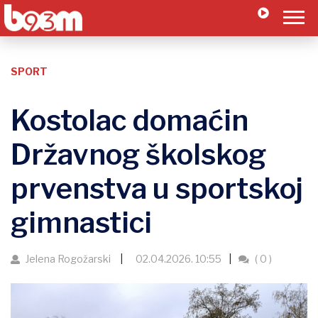
SPORT
Kostolac domaćin
Državnog školskog
prvenstva u sportskoj
gimnastici
Jelena Rogožarski
02.04.2026. 10:55
( 0 )