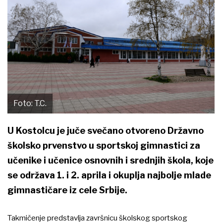
Foto: T.C.
U Kostolcu je juče svečano otvoreno Državno
školsko prvenstvo u sportskoj gimnastici za
učenike i učenice osnovnih i srednjih škola, koje
se održava 1. i 2. aprila i okuplja najbolje mlade
gimnastičare iz cele Srbije.
Takmičenje predstavlja završnicu školskog sportskog