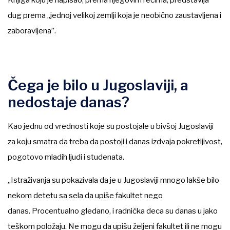
Knjiga koju je napisao, prema njegovim rečima, predstavlja
dug prema „jednoj velikoj zemlji koja je neobično zaustavljena i
zaboravljena”.
Čega je bilo u Jugoslaviji, a
nedostaje danas?
Kao jednu od vrednosti koje su postojale u bivšoj Jugoslaviji
za koju smatra da treba da postoji i danas izdvaja pokretljivost,
pogotovo mladih ljudi i studenata.
„Istraživanja su pokazivala da je u Jugoslaviji mnogo lakše bilo
nekom detetu sa sela da upiše fakultet nego
danas. Procentualno gledano, i radnička deca su danas u jako
teškom položaju. Ne mogu da upišu željeni fakultet ili ne mogu