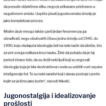
da ponude objektivnu sliku, nego je prikazano pristrasno u
negativnom smislu. Uopšte pisati jugoslovensku istoriju je
jako kompleksan proces.
Mislim da je mnogo lakše uzeti jedan fenomen pa ga
obrađivati, nego obuhvatiti čitavu jednu istoriju od 1945. do
1990, koju vladajuća ideologija želi na neki način da izbriše, što
se pre svega oslikava kroz nauku. Žele da pokažu da je taj
period strano telo, da su došli neki ljudi koji su negovali
ideologiju koja je bila destruktivna i onda su uništili cvet srpske
inteligencije itd. To su neki narativi koji i danas postoje i protiv
kojih se ja lično jako borim”, navodi Nikolić.
Jugonostalgija i idealizovanje
prošlosti