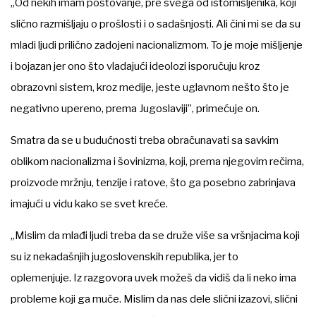
„Od nekih imam poštovanje, pre svega od istomišljenika, koji
slično razmišljaju o prošlosti i o sadašnjosti. Ali čini mi se da su
mladi ljudi prilično zadojeni nacionalizmom. To je moje mišljenje
i bojazan jer ono što vladajući ideolozi isporučuju kroz
obrazovni sistem, kroz medije, jeste uglavnom nešto što je
negativno upereno, prema Jugoslaviji”, primećuje on.
Smatra da se u budućnosti treba obračunavati sa savkim
oblikom nacionalizma i šovinizma, koji, prema njegovim rečima,
proizvode mržnju, tenzije i ratove, što ga posebno zabrinjava
imajući u vidu kako se svet kreće.
„Mislim da mlađi ljudi treba da se druže više sa vršnjacima koji
su iz nekadašnjih jugoslovenskih republika, jer to
oplemenjuje. Iz razgovora uvek možeš da vidiš da li neko ima
probleme koji ga muče. Mislim da nas dele slični izazovi, slični