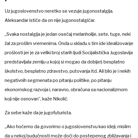
Uz jugoslovenstvo neretko se vezuje jugonostalgija.
Aleksandar ističe da on nije jugonostalgičar.
„Svaka nostalgija je jedan osećaj melanholije, sete, tuge, neki
žal za prošlim vremenima. Onda u skladu s tim ide idealizovanje
prošlosti jer je za veliki broj starih ljudi Socijalistička Jugoslavija
predstavljala zemlju u kojoj si mogao da dobiješ besplatno
školstvo, besplatno zdravstvo, putovanja itd. Ali bilo je i nekih
negativnih segmenata po pitanju politike, po pitanju
ekonomskog razvoja i, naravno, obračuna sa nacionalizmom
koji nije osnovan”, kaže Nikolić.
Za sebe kaže da je jugofuturista.
„Ako hoćemo da govorimo o jugoslovenstvu kao ideji, mislim
da u nekoj budućnosti može doći do postepenog zbližavanja i