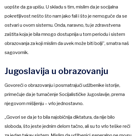
uopšte da ga upišu. U skladu s tim, mislim da je socijalna
pokretljivost nešto što nam jako fali i što je nemoguće da se
ostvari u ovom sistemu. Onda, naravno, tu je zdravstvena
zaštita koja je bila mnogo dostupnija u tom periodu i sistem
obrazovanja za koji mislim da uvek može biti bolji”, smatra naš
sagovornik.
Jugoslavija u obrazovanju
Govoreći o obrazovanju i posmatrajući udžbenike istorije,
primećuje da je tumačenje Socijalističke Jugoslavije, prema
njegovom mišljenju – vrlo jednostavno.
„Govori se da je to bila najobičnija diktatura, da nije bilo
sloboda, što jeste jednim delom tačno, ali su to vrlo teške reči
za jedan takav sistem. Mislim da udžbenici generalno ne mogu