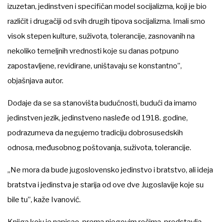
izuzetan, jedinstven i specifičan model socijalizma, koji je bio
različit i drugačiji od svih drugih tipova socijalizma. Imali smo
visok stepen kulture, suživota, tolerancije, zasnovanih na
nekoliko temeljnih vrednosti koje su danas potpuno
zapostavljene, revidirane, uništavaju se konstantno”,
objašnjava autor.
Dodaje da se sa stanovišta budućnosti, budući da imamo
jedinstven jezik, jedinstveno nasleđe od 1918. godine,
podrazumeva da negujemo tradiciju dobrosusedskih
odnosa, međusobnog poštovanja, suživota, tolerancije.
„Ne mora da bude jugoslovensko jedinstvo i bratstvo, ali ideja
bratstva i jedinstva je starija od ove dve Jugoslavije koje su
bile tu”, kaže Ivanović.