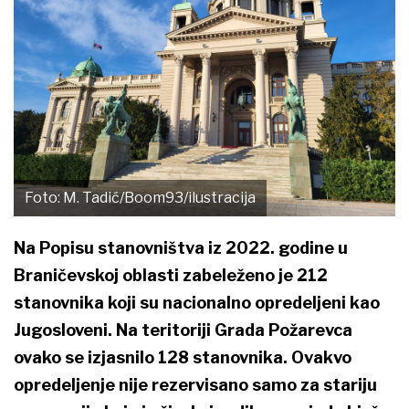
Foto: M. Tadić/Boom93/ilustracija
Na Popisu stanovništva iz 2022. godine u
Braničevskoj oblasti zabeleženo je 212
stanovnika koji su nacionalno opredeljeni kao
Jugosloveni. Na teritoriji Grada Požarevca
ovako se izjasnilo 128 stanovnika. Ovakvo
opredeljenje nije rezervisano samo za stariju