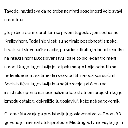
Takođe, naglašava da ne treba negirati posebnosti koje svaki
narod ima.
„To je bio, recimo, problem sa prvom Jugoslavijom, odnosno
Kraljevinom. Tadašnje vlasti su negirale posebnosti srpske,
hrvatske i slovenačke nacije, pa su insistirali u jednom trenutku
na integralnom jugoslovenstvu i da je to bio jedan troimeni
narod. Druga Jugoslavija je to ipak mnogo bolje odradila sa
federalizacijom, sa time da i svaki od tih naroda koji su činili
Socijalističku Jugoslaviju ima nešto svoje, pri čemu se
insistiralo uporno na nacionalizmu kao štetnom projektu koji je,
između ostalog, dokrajičio Jugoslaviju”, kaže naš sagovornik.
O tome šta za njega predstavlja jugoslovenstvo za Boom 93
govorio je univerzitetski profesor Miodrag S. Ivanović, koji je u