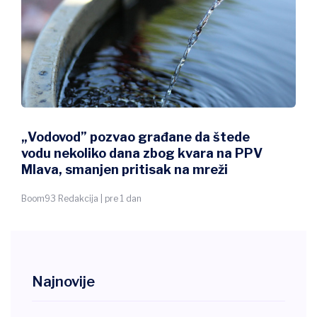
„Vodovod” pozvao građane da štede
vodu nekoliko dana zbog kvara na PPV
Mlava, smanjen pritisak na mreži
Boom93 Redakcija | pre 1 dan
Najnovije