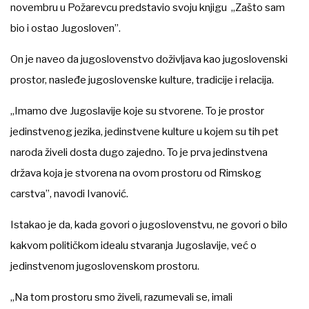
novembru u Požarevcu predstavio svoju knjigu „Zašto sam
bio i ostao Jugosloven”.
On je naveo da jugoslovenstvo doživljava kao jugoslovenski
prostor, nasleđe jugoslovenske kulture, tradicije i relacija.
„Imamo dve Jugoslavije koje su stvorene. To je prostor
jedinstvenog jezika, jedinstvene kulture u kojem su tih pet
naroda živeli dosta dugo zajedno. To je prva jedinstvena
država koja je stvorena na ovom prostoru od Rimskog
carstva”, navodi Ivanović.
Istakao je da, kada govori o jugoslovenstvu, ne govori o bilo
kakvom političkom idealu stvaranja Jugoslavije, već o
jedinstvenom jugoslovenskom prostoru.
„Na tom prostoru smo živeli, razumevali se, imali