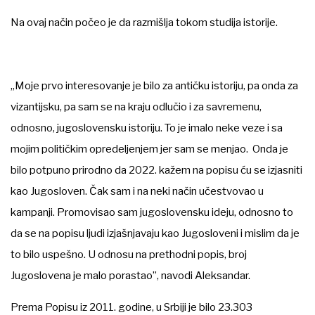
Na ovaj način počeo je da razmišlja tokom studija istorije.
„Moje prvo interesovanje je bilo za antičku istoriju, pa onda za
vizantijsku, pa sam se na kraju odlučio i za savremenu,
odnosno, jugoslovensku istoriju. To je imalo neke veze i sa
mojim političkim opredeljenjem jer sam se menjao. Onda je
bilo potpuno prirodno da 2022. kažem na popisu ću se izjasniti
kao Jugosloven. Čak sam i na neki način učestvovao u
kampanji. Promovisao sam jugoslovensku ideju, odnosno to
da se na popisu ljudi izjašnjavaju kao Jugosloveni i mislim da je
to bilo uspešno. U odnosu na prethodni popis, broj
Jugoslovena je malo porastao”, navodi Aleksandar.
Prema Popisu iz 2011. godine, u Srbiji je bilo 23.303