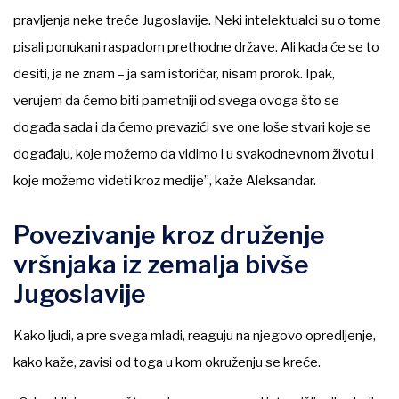
pravljenja neke treće Jugoslavije. Neki intelektualci su o tome
pisali ponukani raspadom prethodne države. Ali kada će se to
desiti, ja ne znam – ja sam istoričar, nisam prorok. Ipak,
verujem da ćemo biti pametniji od svega ovoga što se
događa sada i da ćemo prevazići sve one loše stvari koje se
događaju, koje možemo da vidimo i u svakodnevnom životu i
koje možemo videti kroz medije”, kaže Aleksandar.
Povezivanje kroz druženje
vršnjaka iz zemalja bivše
Jugoslavije
Kako ljudi, a pre svega mladi, reaguju na njegovo opredljenje,
kako kaže, zavisi od toga u kom okruženju se kreće.