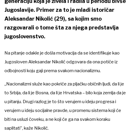
generaciju koja je živela i radila u periodu bivše
Jugoslavije. Primer za to je mladi istoričar
Aleksandar Nikolić (29), sa kojim smo
razgovarali o tome šta za njega predstavlja
jugoslovenstvo.
Na pitanje odakle je došla motivacija da se identifikuje kao
Jugosloven Aleksandar Nikolić odgovara da ona potiče iz
odbojnosti koju gaji prema svakom nacionalizmu.
„Nacionalizmi služe kao pokriće za pljačku običnih ljudi, da li je
to Srbija, da li je Bosna, da li je Hrvatska – bilo koja zemlja da je
u pitanju. Drugi razlog je to što verujem u ideju progresa i
verujem u ideju socijalne pravde, u promenu sistema koji će
biti na usluzi čoveku, a ne koji će ga na svakom koraku
saplitati”, kaže Nikolić.