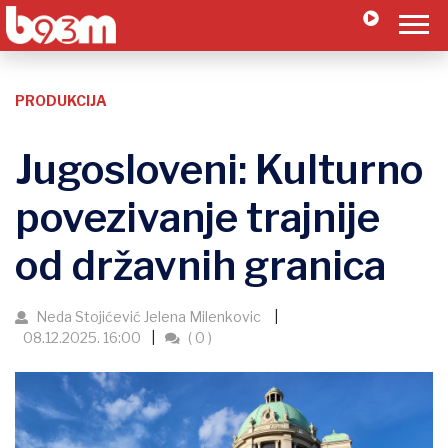
PRODUKCIJA
Jugosloveni: Kulturno
povezivanje trajnije
od državnih granica
Neda Stojićević Jelena Milenkovic
08.12.2025. 16:00
( 0 )