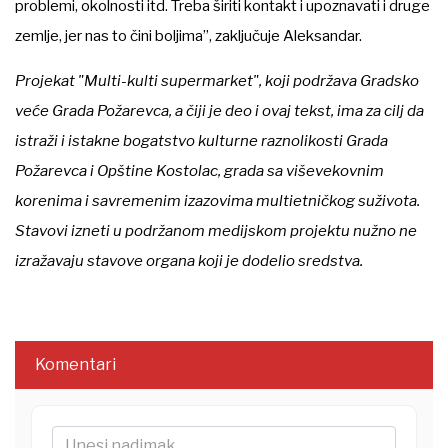
problemi, okolnosti itd. Treba širiti kontakt i upoznavati i druge
zemlje, jer nas to čini boljima”, zaključuje Aleksandar.
Projekat "Multi-kulti supermarket", koji podržava Gradsko
veće Grada Požarevca, a čiji je deo i ovaj tekst, ima za cilj da
istraži i istakne bogatstvo kulturne raznolikosti Grada
Požarevca i Opštine Kostolac, grada sa viševekovnim
korenima i savremenim izazovima multietničkog suživota.
Stavovi izneti u podržanom medijskom projektu nužno ne
izražavaju stavove organa koji je dodelio sredstva.
Komentari