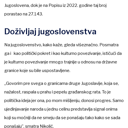
Jugoslovena, dok je na Popisu iz 2022. godine taj broj
porastao na 27.143.
Doživljaj jugoslovenstva
Na jugoslovenstvo, kako kaže, gleda višeznačno. Posmatra
ga i kao politički pokret i kao kulturno povezivanje, ističući da
je kulturno povezivanje mnogo trajnije u odnosu na državne
granice koje su bile uspostavljene.
„Govorim pre svega o granicama druge Jugoslavije, koja se,
nažalost, raspala u prahu i pepelu građanskog rata. To je
politička ideja jer ona, po mom mišljenju, donosi progres. Samo
ujedinjavanje naroda u jednu celinu predstavlja signal onima
koji su moćniji da ne smeju da se ponašaju tako kako se sada
ponašaju”, smatra Nikolić.