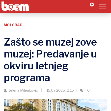
MOJ GRAD
Zašto se muzej zove
muzej: Predavanje u
okviru letnjeg
programa
Jelena Milenkovic
15.07.2025. 11:15
( 0 )