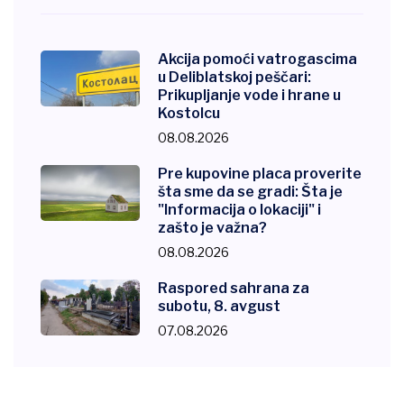
Akcija pomoći vatrogascima
u Deliblatskoj peščari:
Prikupljanje vode i hrane u
Kostolcu
08.08.2026
Pre kupovine placa proverite
šta sme da se gradi: Šta je
"Informacija o lokaciji" i
zašto je važna?
08.08.2026
Raspored sahrana za
subotu, 8. avgust
07.08.2026