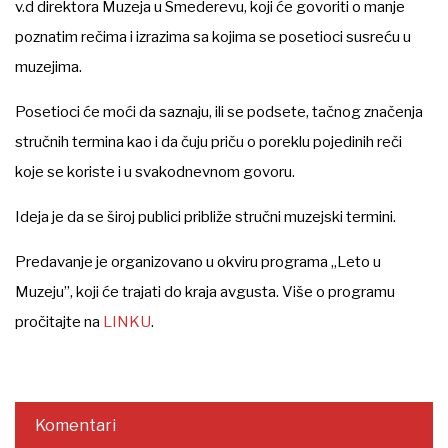
v.d direktora Muzeja u Smederevu, koji će govoriti o manje
poznatim rečima i izrazima sa kojima se posetioci susreću u
muzejima.
Posetioci će moći da saznaju, ili se podsete, tačnog značenja
stručnih termina kao i da čuju priču o poreklu pojedinih reči
koje se koriste i u svakodnevnom govoru.
Ideja je da se široj publici približe stručni muzejski termini.
Predavanje je organizovano u okviru programa „Leto u
Muzeju”, koji će trajati do kraja avgusta. Više o programu
pročitajte na
LINKU
.
Komentari