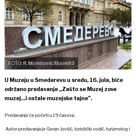
FOTO: R. Momirović/Boom93
U Muzeju u Smederevu u sredu, 16. jula, biće
održano predavanje „Zašto se Muzej zove
muzej...i ostale muzejske tajne”.
Predavanje će početi u 19 časova.
Autor predavanja je Goran Jovšić, turistički vodič, turizmolog i