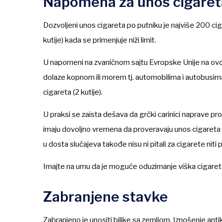
Napomena za unos cigaret
Dozvoljeni unos cigareta po putniku je najviše 200 cigare
kutije) kada se primenjuje niži limit.
U napomeni na zvaničnom sajtu Evropske Unije na o
dolaze kopnom ili morem tj. automobilima i autobusima) 
cigareta (2 kutije).
U praksi se zaista dešava da grčki carinici naprave p
imaju dovoljno vremena da proveravaju unos cigareta i za
u dosta slučajeva takođe nisu ni pitali za cigarete niti
Imajte na umu da je moguće oduzimanje viška cigareta
Zabranjene stavke
Zabranjeno je unositi biljke sa zemljom. Iznošenje an