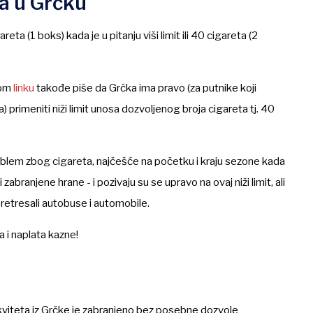
a u Grčku
ta (1 boks) kada je u pitanju viši limit ili 40 cigareta (2
vom
linku
takođe piše da Grčka ima pravo (za putnike koji
primeniti niži limit unosa dozvoljenog broja cigareta tj. 40
roblem zbog cigareta, najčešće na početku i kraju sezone kada
branjene hrane - i pozivaju su se upravo na ovaj niži limit, ali
 pretresali autobuse i automobile.
 i naplata kazne!
tikviteta iz Grčke je zabranjeno bez posebne dozvole