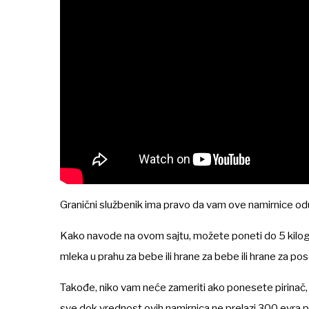
Granični službenik ima pravo da vam ove namirnice od
Kako navode na ovom sajtu, možete poneti do 5 kilog
mleka u prahu za bebe ili hrane za bebe ili hrane za p
Takođe, niko vam neće zameriti ako ponesete pirinač,
sve dok vrednost ovih namirnica ne prelazi 300 evra p