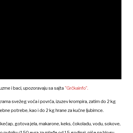
uzme i baci, upozoravaju sa sajta
"Grčkainfo".
rama svežeg voća i povrća, izuzev krompira, zatim do 2 kg
osebne potrebe, kao i do 2 kg hrane za kućne ljubimce.
 kečap, gotova jela, makarone, keks, čokoladu, vodu, sokove,
o putniku (150 evra za mlađe od 15 godina), piše na blogu