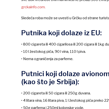
grckainfo.com.
Sledeća roba može se uvesti u Grčku od strane turista
Putnika koji dolaze iz EU:
• 800 cigareta ili 400 cigarilosa ili 200 cigara ili 1kg d
• 10 l žestokog pića, 90 l vina, 110 l piva.
• Nema ograničenja za parfeme.
Putnici koji dolaze aviono
(kao što je Srbija):
• 200 cigareta ili 50 cigara ili 250g duvana.
• 4 litara vina, 16 litara piva, 1 l žestokog pića preko 
• 50g parfema i 250ml kolonske vode.