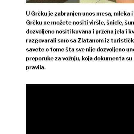
U Grčku je zabranjen unos mesa, mleka i 
Grčku ne možete nositi viršle, šnicle, šun
dozvoljeno nositi kuvana i pržena jela i k
razgovarali smo sa Zlatanom iz turističk
savete o tome šta sve nije dozvoljeno uno
preporuke za vožnju, koja dokumenta su p
pravila.