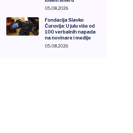
lošem smeru
05.08.2026
Fondacija Slavko
Ćuruvija: U julu više od
100 verbalnih napada
na novinare i medije
05.08.2026