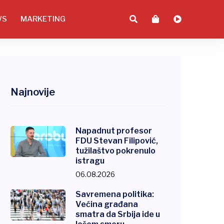
WS
MARKETING
Najnovije
Napadnut profesor
FDU Stevan Filipović,
tužilaštvo pokrenulo
istragu
06.08.2026
Savremena politika:
Većina građana
smatra da Srbija ide u