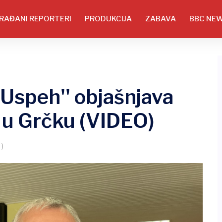
RAĐANI REPORTERI
PRODUKCIJA
ZABAVA
BBC NE
,,Uspeh'' objašnjava
i u Grčku (VIDEO)
 )