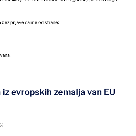
 bez prijave carine od strane:
uvana.
m iz evropskih zemalja van EU
22%