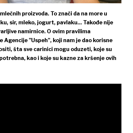
mlečnih proizvoda. To znači da na more u
ku, sir, mleko, jogurt, pavlaku... Takođe nije
varljive namirnice. O ovim pravilima
e Agencije "Uspeh", koji nam je dao korisne
siti, šta sve carinici mogu oduzeti, koje su
otrebna, kao i koje su kazne za kršenje ovih