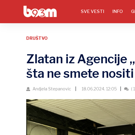
SVE VESTI
INFO
G
DRUŠTVO
Zlatan iz Agencije 
šta ne smete nosit
Andjela Stepanovic
18.06.2024. 12:05
( 1