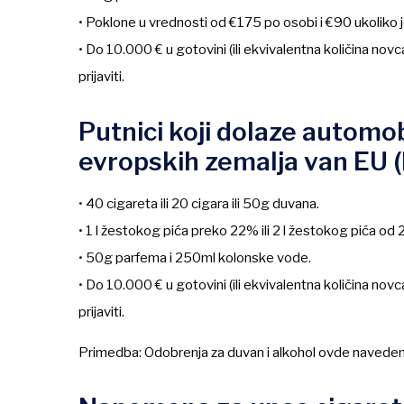
• Poklone u vrednosti od €175 po osobi i €90 ukoliko
• Do 10.000 € u gotovini (ili ekvivalentna količina nov
prijaviti.
Putnici koji dolaze automo
evropskih zemalja van EU (k
• 40 cigareta ili 20 cigara ili 50g duvana.
• 1 l žestokog pića preko 22% ili 2 l žestokog pića od 22%
• 50g parfema i 250ml kolonske vode.
• Do 10.000 € u gotovini (ili ekvivalentna količina nov
prijaviti.
Primedba: Odobrenja za duvan i alkohol ovde naveden