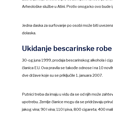
Arheološke službe u Atini. Protiv onoga ko ovo bude i
Jedna daska za surfovanje po osobi može biti uvezena/i
dolaska.
Ukidanje bescarinske robe
30-og juna 1999, prodaja bescarinskog alkohola i ciga
članica EU. Ova pravila se takođe odnose i na 10 novih 
dve države koje su se priključile 1. januara 2007.
Putnici treba da imaju u vidu da se od njih može zahtev
upotrebu. Zemlje članice mogu da se pridržavaju priruč
jakog vina; 90 l vina; 110 l piva, 800 cigareta; 400 mal