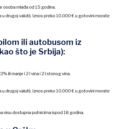
 je osoba mlađa od 15 godina.
ca u drugoj valuti). Iznos preko 10.000 € u gotovini morate
bilom ili autobusom iz
ao što je Srbija):
 ili manje i 2 l vina i 2 l stonog vina.
ca u drugoj valuti). Iznos preko 10.000 € u gotovini morate
a nisu dostupna putnicima ispod 18 godina.