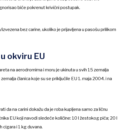
gnorisao biće pokrenut krivični postupak.
zvezena bez carine, ukoliko je prijavljena u pasošu prilikom
 u okviru EU
reta na aerodromima i moru je ukinuta u svih 15 zemalja
zemalja članica koje su se priključile EU 1. maja 2004. i na
ati da na carini dokažu da je roba kupljena samo za ličnu
nika EU koji navodi sledeće količine: 10 l žestokog pića; 20 l
ih cigara i 1 kg duvana.