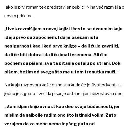
Iako je prvi roman tek predstavljen publici, Nina već razmišlja o
novim pričama.
„
Uvek razmišljam o novoj knjizi i često se dvoumim koju
ideju prvo da započnem. I dalje osećam istu
nesigurnost kao i kod prve knjige – da li ću je završiti,
da li će biti dobra i da li ću imati vremena. Ali čim
počnem da pišem, sva ta pitanja ostaju po strani. Dok
pišem, bežim od svega što me u tom trenutku muči.“
Na kraju razgovora kaže da ne zna kuda će je život odvesti, ali
jedno je sigurno – želi da pisanje ostane njen neizostavan deo.
„Zamišljam književnost kao deo svoje budućnosti, jer
mislim da najbolje radim ono što istinski volim. Zato
verujem da za mene nema lepšeg puta od