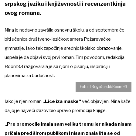
srpskog jezika i književnosti i recenzentkinja
ovog romana.
Nina je nedavno završila osnovnu školu, a od septembra će
biti učenica društveno-jezičkog smera Požarevačke
gimnazije. Iako tek započinje srednjoškolsko obrazovanje,
uspela je da objavi svoj prvi roman. Tim povodom, redakcija
Boom93 razgovarala je sa njom o pisanju, inspiraciji i
planovima za budućnost.
Foto: J.Rogožarski/Boom93
Iako je njen roman
„Lice iza maske“
već objavljen, Nina kaže
da joj je najveći izazov bio upravo promocija knjige.
„Pre promocije imala sam veliku tremu jer nikada nisam
pričala pred širom publikom i nisam znala šta se od