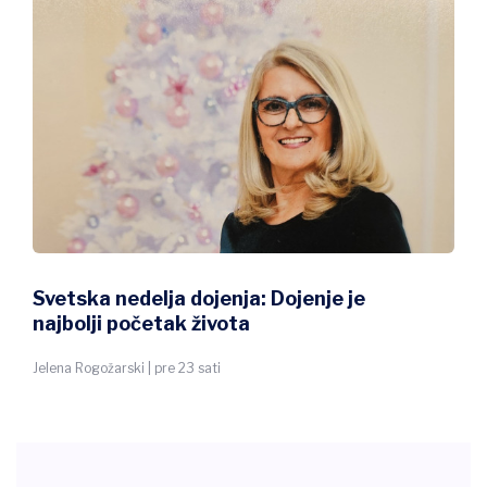
Svetska nedelja dojenja: Dojenje je
najbolji početak života
Jelena Rogožarski | pre 23 sati