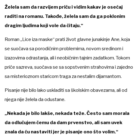
Želela sam da razvijem priču i vidim kakav je osećaj
raditi na romanu. Takođe, želela sam da ga poklonim
dragim ljudima koji vole da čitaju.“
Roman „Lice iza maske“ prati život glavne junakinje Ane, koja
se suočava sa porodičnim problemima, novom sredinom i
izazovima odrastanja, ali i neobičnim tajnim zadatkom. Tokom
priče sazreva, suočava se sa sopstvenim strahovima i zajedno
sa misterioznom staricom traga za nestalim dijamantom.
Pisanje nije bilo lako uskladiti sa školskim obavezama, ali od
njega nije želela da odustane.
„Nekada je bilo lakše, nekada teže. Često sam morala
da odlučujem čemu da dam prvenstvo, ali sam uvek
znala da ću nastaviti jer je pisanje ono što volim.“