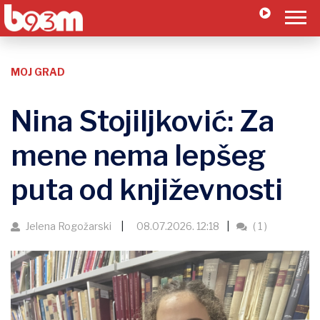
MOJ GRAD
Nina Stojiljković: Za
mene nema lepšeg
puta od književnosti
Jelena Rogožarski
08.07.2026. 12:18
( 1 )