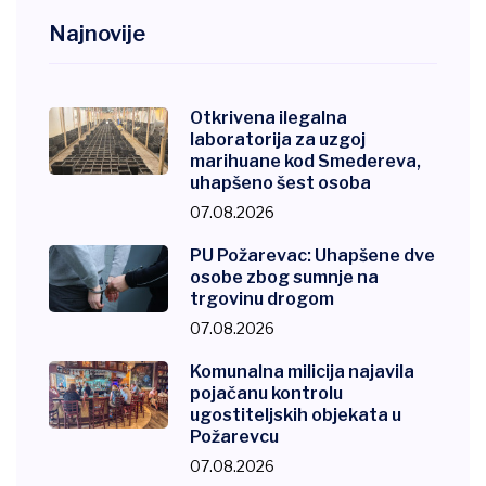
Najnovije
Otkrivena ilegalna
laboratorija za uzgoj
marihuane kod Smedereva,
uhapšeno šest osoba
07.08.2026
PU Požarevac: Uhapšene dve
osobe zbog sumnje na
trgovinu drogom
07.08.2026
Komunalna milicija najavila
pojačanu kontrolu
ugostiteljskih objekata u
Požarevcu
07.08.2026