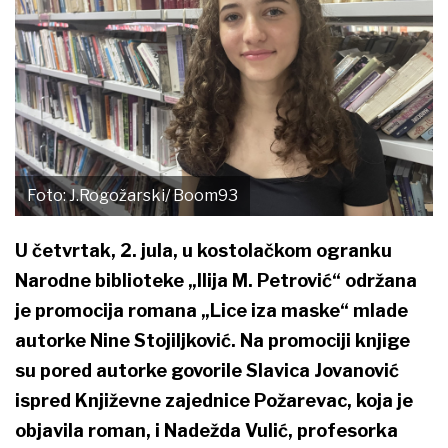
Foto: J.Rogožarski/ Boom93
U četvrtak, 2. jula, u kostolačkom ogranku
Narodne biblioteke „Ilija M. Petrović“ održana
je promocija romana „Lice iza maske“ mlade
autorke Nine Stojiljković. Na promociji knjige
su pored autorke govorile Slavica Jovanović
ispred Književne zajednice Požarevac, koja je
objavila roman, i Nadežda Vulić, profesorka