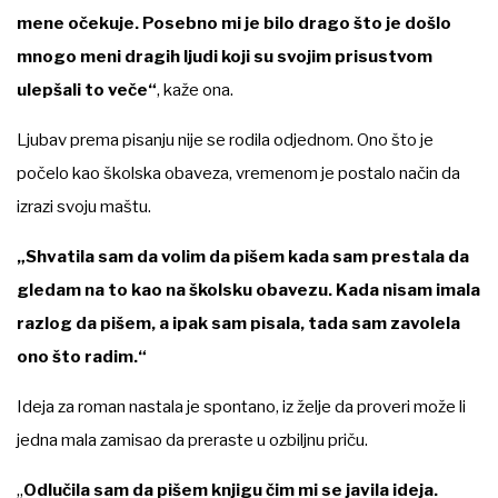
mene očekuje. Posebno mi je bilo drago što je došlo
mnogo meni dragih ljudi koji su svojim prisustvom
ulepšali to veče“
, kaže ona.
Ljubav prema pisanju nije se rodila odjednom. Ono što je
počelo kao školska obaveza, vremenom je postalo način da
izrazi svoju maštu.
„Shvatila sam da volim da pišem kada sam prestala da
gledam na to kao na školsku obavezu. Kada nisam imala
razlog da pišem, a ipak sam pisala, tada sam zavolela
ono što radim.“
Ideja za roman nastala je spontano, iz želje da proveri može li
jedna mala zamisao da preraste u ozbiljnu priču.
„
Odlučila sam da pišem knjigu čim mi se javila ideja.