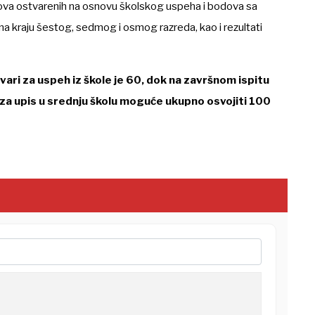
ova ostvarenih na osnovu školskog uspeha i bodova sa
na kraju šestog, sedmog i osmog razreda, kao i rezultati
ari za uspeh iz škole je 60, dok na završnom ispitu
e za upis u srednju školu moguće ukupno osvojiti 100