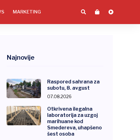
WS
MARKETING
Najnovije
Raspored sahrana za
subotu, 8. avgust
07.08.2026
Otkrivena ilegalna
laboratorija za uzgoj
marihuane kod
Smedereva, uhapšeno
šest osoba