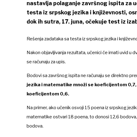
nastavlja polaganje završnog ispita za
testa iz srpskog jezika i književnosti, 
dok ih sutra, 17. juna, očekuje test iz i
Rešenja zadataka sa testa iz srpskog jezika i književ
Nakon objavljivanja rezultata, učenici će imati uvid u 
se računaju za upis.
Bodovi sa završnog ispita ne računaju se direktno pr
jezika i matematike množi se koeficijentom 0,7
koeficijentom 0,6.
Na primer, ako učenik osvoji 15 poena iz srpskog jezik
matematike ostvari 18 poena, to donosi 12,6 bodova
bodova.