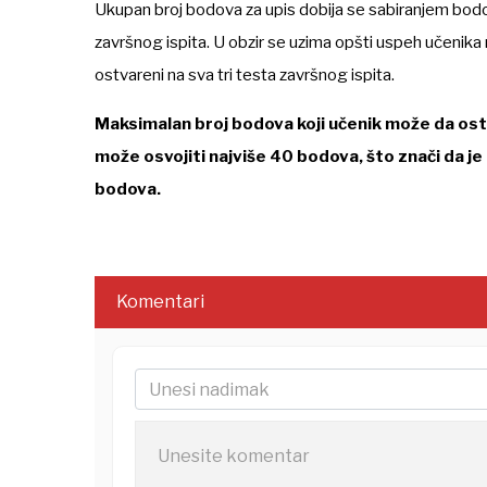
Ukupan broj bodova za upis dobija se sabiranjem bod
završnog ispita. U obzir se uzima opšti uspeh učenika 
ostvareni na sva tri testa završnog ispita.
Maksimalan broj bodova koji učenik može da ostv
može osvojiti najviše 40 bodova, što znači da j
bodova.
Komentari