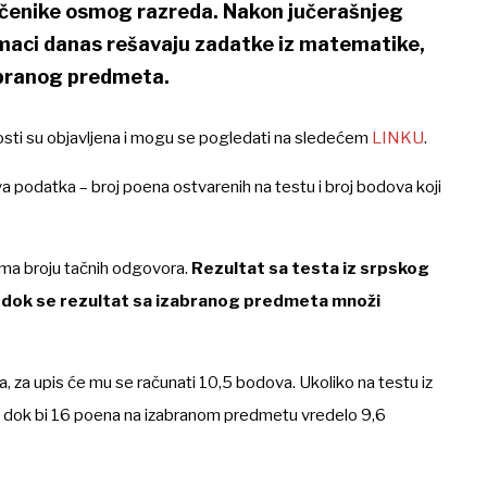
 učenike osmog razreda. Nakon jučerašnjeg
osmaci danas rešavaju zadatke iz matematike,
zabranog predmeta.
nosti su objavljena i mogu se pogledati na sledećem
LINKU
.
dva podatka – broj poena ostvarenih na testu i broj bodova koji
ema broju tačnih odgovora.
Rezultat sa testa iz srpskog
, dok se rezultat sa izabranog predmeta množi
a, za upis će mu se računati 10,5 bodova. Ukoliko na testu iz
, dok bi 16 poena na izabranom predmetu vredelo 9,6