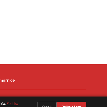
oma toplo danas uz
JKP "Požarevac put":
kalne pljuskove, od
Privremeno puštanje
nedeljka ponovo
raskrsnice u saobraćaj
rast temperature
ja Đorić | pre 8 sati
Boom93 Redakcija | pre 1 dan
smernice
čića.
Politika