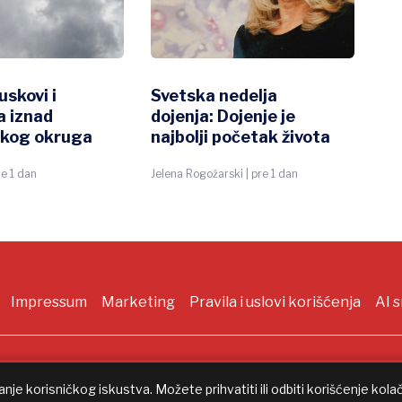
uskovi i
Svetska nedelja
Ve
a iznad
dojenja: Dojenje je
lo
skog okruga
najbolji početak života
po
po
re 1 dan
Jelena Rogožarski | pre 1 dan
Mari
Impressum
Marketing
Pravila i uslovi korišćenja
AI 
rks
šanje korisničkog iskustva. Možete prihvatiti ili odbiti korišćenje kola