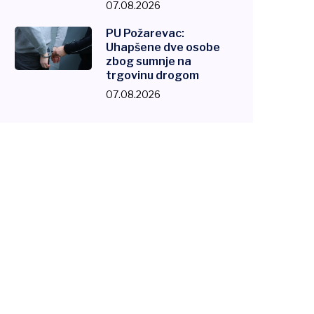
07.08.2026
PU Požarevac:
Uhapšene dve osobe
zbog sumnje na
trgovinu drogom
07.08.2026