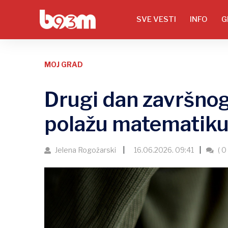
SVE VESTI
INFO
G
MOJ GRAD
Drugi dan završnog
polažu matematik
Jelena Rogožarski
16.06.2026. 09:41
( 0 