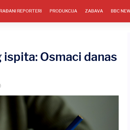
RAĐANI REPORTERI
PRODUKCIJA
ZABAVA
BBC NE
 ispita: Osmaci danas
u
)