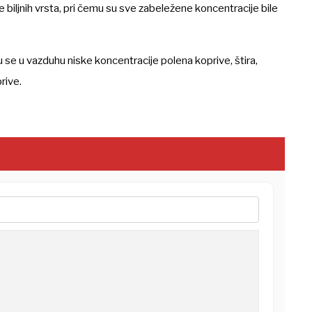
e biljnih vrsta, pri čemu su sve zabeležene koncentracije bile
 se u vazduhu niske koncentracije polena koprive, štira,
prive.