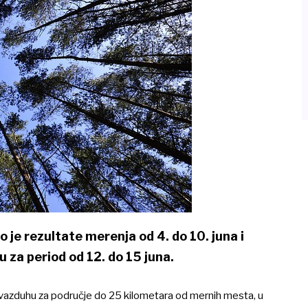
 je rezultate merenja od 4. do 10. juna i
 za period od 12. do 15 juna.
vazduhu za područje do 25 kilometara od mernih mesta, u