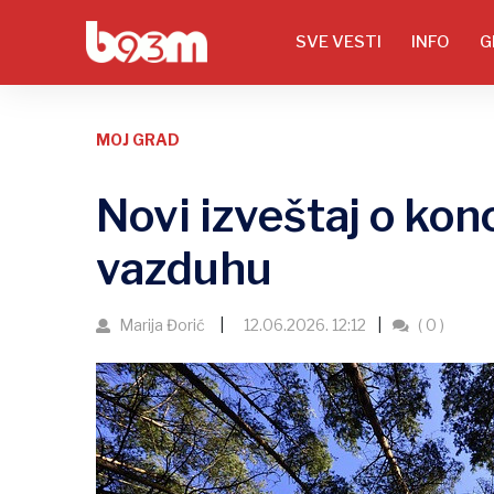
SVE VESTI
INFO
G
MOJ GRAD
Novi izveštaj o kon
vazduhu
Marija Đorić
12.06.2026. 12:12
( 0 )