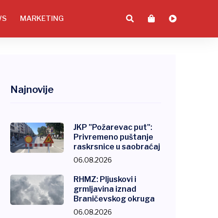
WS
MARKETING
Najnovije
JKP "Požarevac put":
Privremeno puštanje
raskrsnice u saobraćaj
06.08.2026
RHMZ: Pljuskovi i
grmljavina iznad
Braničevskog okruga
06.08.2026