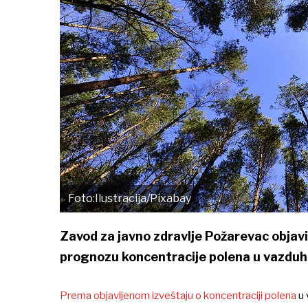
Foto:Ilustracija/Pixabay
Zavod za javno zdravlje Požarevac objavio
prognozu koncentracije polena u vazduhu
Prema objavljenom izveštaju o koncentraciji polena
u 