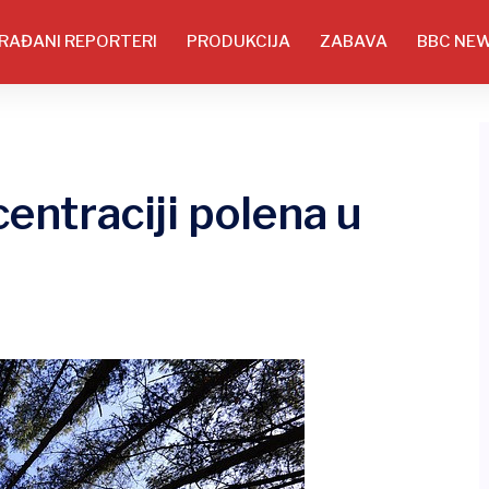
RAĐANI REPORTERI
PRODUKCIJA
ZABAVA
BBC NE
centraciji polena u