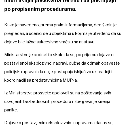
unutrašnjih poslova na terenu i da postupaju
po propisanim procedurama.
Kako je navedeno, prema prvim informacijama, deo škola je
pregledan, a učenici se u objektima u kojima je utvrđeno da su
dojave bile lažne sukcesivno vraćaju na nastavu.
Ministarstvo je podsetilo škole da su, po prijemu dojave o
postavljenoj eksplozivnoj napravi, dužne da odmah obaveste
policijsku upravu i da dalje postupaju isključivo u saradnji i
koordinaciji sa predstavnicima MUP-a.
Iz Ministarstva prosvete apelovali su na poštovanje svih
usvojenih bezbednosnih procedura i izbegavanje širenja
panike.
Dojave o postavljenim eksplozivnim napravama danas su,