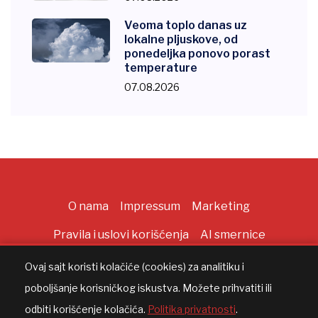
Veoma toplo danas uz
lokalne pljuskove, od
ponedeljka ponovo porast
temperature
07.08.2026
O nama
Impressum
Marketing
Pravila i uslovi korišćenja
AI smernice
Ovaj sajt koristi kolačiće (cookies) za analitiku i
poboljšanje korisničkog iskustva. Možete prihvatiti ili
Copyright ©
2026
All rights reserved |
AppWorks
odbiti korišćenje kolačića.
Politika privatnosti
.