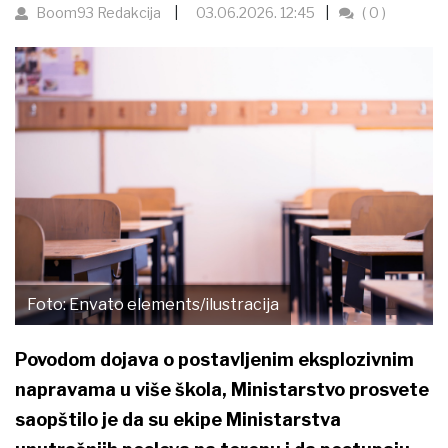
Boom93 Redakcija
03.06.2026. 12:45
( 0 )
Foto: Envato elements/ilustracija
Povodom dojava o postavljenim eksplozivnim
napravama u više škola, Ministarstvo prosvete
saopštilo je da su ekipe Ministarstva