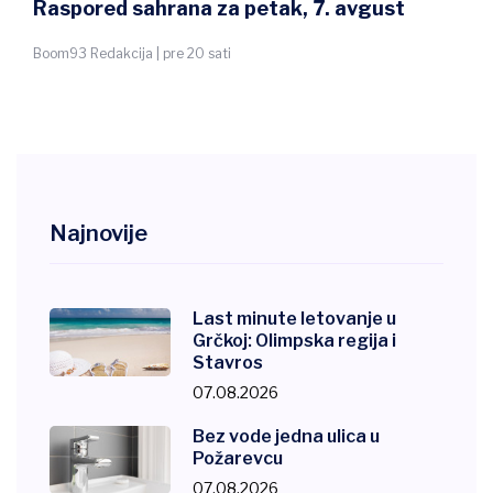
Raspored sahrana za petak, 7. avgust
Boom93 Redakcija | pre 20 sati
Najnovije
Last minute letovanje u
Grčkoj: Olimpska regija i
Stavros
07.08.2026
Bez vode jedna ulica u
Požarevcu
07.08.2026