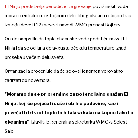
El Ninjo predstavlja periodično zagrevanje
površinskih voda
mora u centralnom i istočnom delu Tihog okeana i obično traje
između devet i 12 meseci, navodi WMO, prenosi Rojters.
Ona je saopštila da tople okeanske vode podstiču razvoj El
Ninja i da se od juna do avgusta očekuju temperature iznad
proseka u većem delu sveta.
Organizacija procenjuje da će se ovaj fenomen verovatno
zadržati do novembra.
"Moramo da se pripremimo za potencijalno snažan El
Ninjo, koji će pojačati suše i obilne padavine, kao i
povećati rizik od toplotnih talasa kako na kopnu tako i u
okeanima",
izjavila je generalna sekretarka WMO-a Selest
Salo.