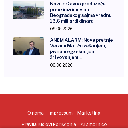
Novo državno preduzeće
preuzima imovinu
Beogradskog sajma vrednu
13,6 milijardi dinara
08.08.2026
ANEM ALARM: Nove pretnje
Veranu Matiću vešanjem,
javnom egzekucijom,
žrtvovanjem...
08.08.2026
O nama
Impressum
Marketing
Pravila i uslovi korišćenja
AI smernice