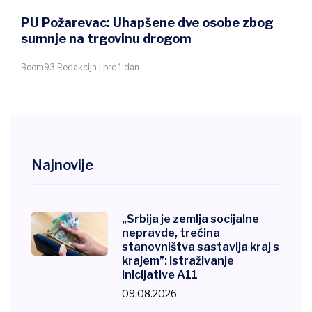
PU Požarevac: Uhapšene dve osobe zbog
sumnje na trgovinu drogom
Boom93 Redakcija | pre 1 dan
Najnovije
„Srbija je zemlja socijalne
nepravde, trećina
stanovništva sastavlja kraj s
krajem”: Istraživanje
Inicijative A11
09.08.2026