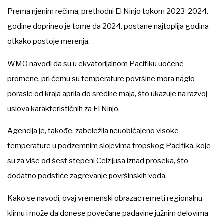
Prema njenim rečima, prethodni El Ninjo tokom 2023-2024.
godine doprineo je tome da 2024. postane najtoplija godina
otkako postoje merenja.
WMO navodi da su u ekvatorijalnom Pacifiku uočene
promene, pri čemu su temperature površine mora naglo
porasle od kraja aprila do sredine maja, što ukazuje na razvoj
uslova karakterističnih za El Ninjo.
Agencija je, takođe, zabeležila neuobičajeno visoke
temperature u podzemnim slojevima tropskog Pacifika, koje
su za više od šest stepeni Celzijusa iznad proseka, što
dodatno podstiče zagrevanje površinskih voda.
Kako se navodi, ovaj vremenski obrazac remeti regionalnu
klimu i može da donese povećane padavine južnim delovima