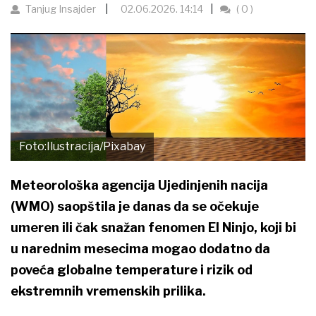
Tanjug Insajder
02.06.2026. 14:14
( 0 )
Foto:Ilustracija/Pixabay
Meteorološka agencija Ujedinjenih nacija
(WMO) saopštila je danas da se očekuje
umeren ili čak snažan fenomen El Ninjo, koji bi
u narednim mesecima mogao dodatno da
poveća globalne temperature i rizik od
ekstremnih vremenskih prilika.