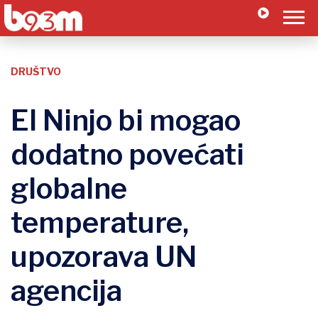
DRUŠTVO
El Ninjo bi mogao
dodatno povećati
globalne
temperature,
upozorava UN
agencija