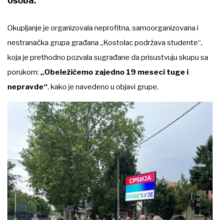
osoba.
Okupljanje je organizovala neprofitna, samoorganizovana i
nestranačka grupa građana „Kostolac podržava studente“,
koja je prethodno pozvala sugrađane da prisustvuju skupu sa
porukom:
„Obeležićemo zajedno 19 meseci tuge i
nepravde“
, kako je navedeno u objavi grupe.