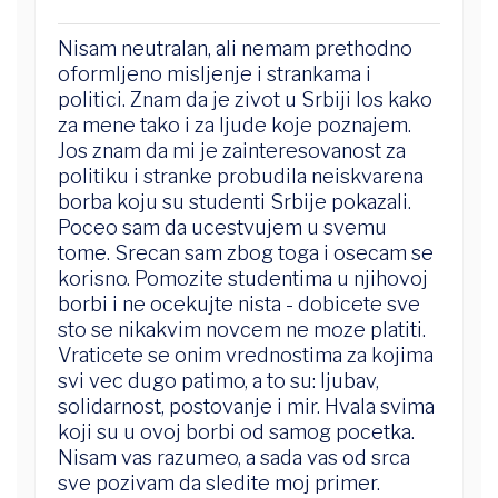
Nisam neutralan, ali nemam prethodno
oformljeno misljenje i strankama i
politici. Znam da je zivot u Srbiji los kako
za mene tako i za ljude koje poznajem.
Jos znam da mi je zainteresovanost za
politiku i stranke probudila neiskvarena
borba koju su studenti Srbije pokazali.
Poceo sam da ucestvujem u svemu
tome. Srecan sam zbog toga i osecam se
korisno. Pomozite studentima u njihovoj
borbi i ne ocekujte nista - dobicete sve
sto se nikakvim novcem ne moze platiti.
Vraticete se onim vrednostima za kojima
svi vec dugo patimo, a to su: ljubav,
solidarnost, postovanje i mir. Hvala svima
koji su u ovoj borbi od samog pocetka.
Nisam vas razumeo, a sada vas od srca
sve pozivam da sledite moj primer.