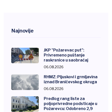
Najnovije
JKP "Požarevac put":
Privremeno puštanje
raskrsnice u saobraćaj
06.08.2026
RHMZ: Pljuskovi i grmljavina
iznad Braničevskog okruga
06.08.2026
Predlog rang liste za
poljoprivredne podsticaje u
Požarevcu: Odobreno 2,9