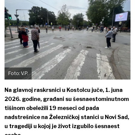
Foto: V.P.
Na glavnoj raskrsnici u Kostolcu juče, 1. juna
2026. godine, građani su šesnaestominutnom
tišinom obeležili 19 meseci od pada
nadstrešnice na Železničkoj stanici u Novi Sad,
u tragediji u kojoj je život izgubilo šesnaest