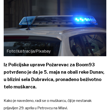
Foto:Ilustracija/Pixabay
Iz Policijske uprave Požarevac za Boom93
potvrđeno je da je 5. maja na obali reke Dunav,
u blizini sela Dubravica, pronađeno beživotno
telo muškarca.
Kako je navedeno, radi se o muškarcu, čiji je nestanak
prijavljen 29. aprila u Petrovcu na Mlavi.