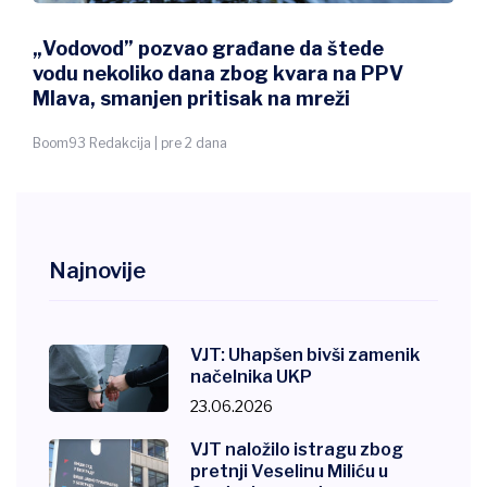
„Vodovod” pozvao građane da štede
vodu nekoliko dana zbog kvara na PPV
Mlava, smanjen pritisak na mreži
Boom93 Redakcija | pre 2 dana
Najnovije
VJT: Uhapšen bivši zamenik
načelnika UKP
23.06.2026
VJT naložilo istragu zbog
pretnji Veselinu Miliću u