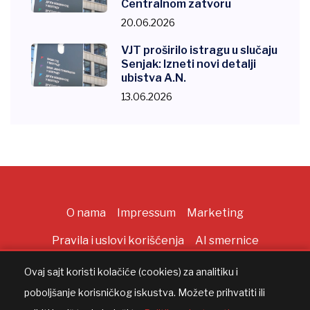
Centralnom zatvoru
20.06.2026
VJT proširilo istragu u slučaju
Senjak: Izneti novi detalji
ubistva A.N.
13.06.2026
O nama
Impressum
Marketing
Pravila i uslovi korišćenja
AI smernice
Ovaj sajt koristi kolačiće (cookies) za analitiku i
poboljšanje korisničkog iskustva. Možete prihvatiti ili
Copyright ©
2026
All rights reserved |
AppWorks