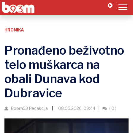
HRONIKA
Pronađeno beživotno
telo muškarca na
obali Dunava kod
Dubravice
Boom93 Redakcija
08.05.2026. 09:44
( 0 )