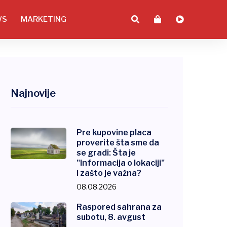
WS
MARKETING
Najnovije
Pre kupovine placa
proverite šta sme da
se gradi: Šta je
"Informacija o lokaciji"
i zašto je važna?
08.08.2026
Raspored sahrana za
subotu, 8. avgust