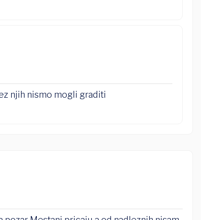
z njih nismo mogli graditi
za pozar Mestani pricaju a od nadleznih nisam