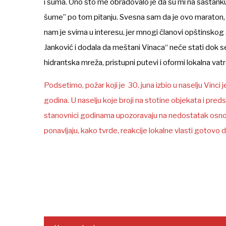
i šuma. Ono što me obradovalo je da su mi na sastanku 
šume” po tom pitanju. Svesna sam da je ovo maraton, a 
nam je svima u interesu, jer mnogi članovi opštinskog s
Janković i dodala da meštani Vinaca“ neće stati dok 
hidrantska mreža, pristupni putevi i oformi lokalna vat
Podsetimo, požar koji je 30. juna izbio u naselju Vinci 
godina. U naselju koje broji na stotine objekata i pred
stanovnici godinama upozoravaju na nedostatak osnovn
ponavljaju, kako tvrde, reakcije lokalne vlasti gotovo da