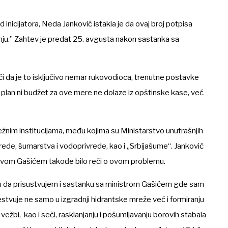
inicijatora, Neda Janković istakla je da ovaj broj potpisa
ju.” Zahtev je predat 25. avgusta nakon sastanka sa
i da je to isključivo nemar rukovodioca, trenutne postavke
 plan ni budžet za ove mere ne dolaze iz opštinske kase, već
ežnim institucijama, među kojima su Ministarstvo unutrašnjih
rede, šumarstva i vodoprivrede, kao i „Srbijašume“. Janković
lavom Gašićem takođe bilo reči o ovom problemu.
liku da prisustvujem i sastanku sa ministrom Gašićem gde sam
tvuje ne samo u izgradnji hidrantske mreže već i formiranju
 vežbi, kao i seči, rasklanjanju i pošumljavanju borovih stabala