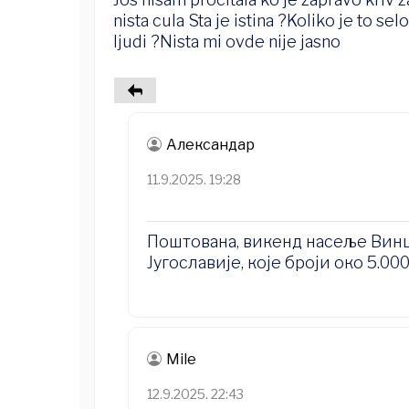
nista cula Sta je istina ?Koliko je to sel
ljudi ?Nista mi ovde nije jasno
Александар
11.9.2025. 19:28
Поштована, викенд насеље Винц
Југославије, које броји око 5.00
Mile
12.9.2025. 22:43