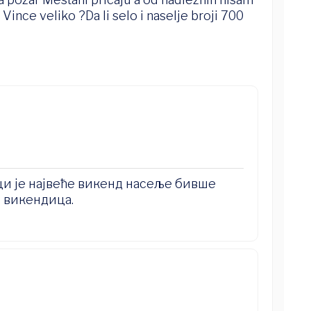
o Vince veliko ?Da li selo i naselje broji 700
и је највеће викенд насеље бивше
0 викендица.