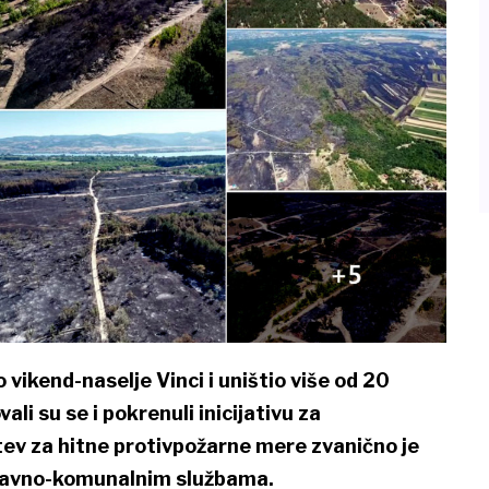
 vikend-naselje Vinci i uništio više od 20
li su se i pokrenuli inicijativu za
ev za hitne protivpožarne mere zvanično je
m javno-komunalnim službama.