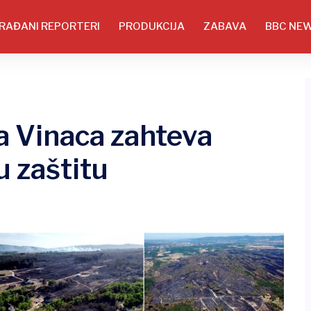
RAĐANI REPORTERI
PRODUKCIJA
ZABAVA
BBC NE
 Vinaca zahteva
u zaštitu