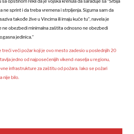
sa opštinom rekli da je vojska krenula da sarađuje sa “Srbija
ne sprint i da treba vremena i strpljenja. Sigurna sam da
aziva takođe žive u Vincima ili imaju kuće tu”, navela je
se ne obezbedi minimalna zaštita odnosno ne obezbedi
rogasna jedinica.”
je treći veći požar koji je ovo mesto zadesio u poslednjih 20
stavlja jedno od najposećenijih vikend-naselja u regionu,
e infrastrukture za zaštitu od požara. Iako se požari
 nije bilo.