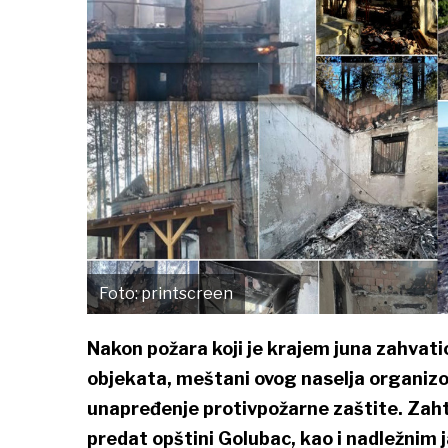
Foto: printscreen
Nakon požara koji je krajem juna zahvatio
objekata, meštani ovog naselja organizova
unapređenje protivpožarne zaštite. Zaht
predat opštini Golubac, kao i nadležni