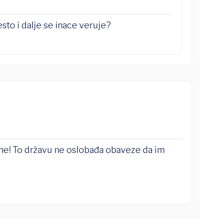
sto i dalje se inace veruje?
ine! To državu ne oslobađa obaveze da im