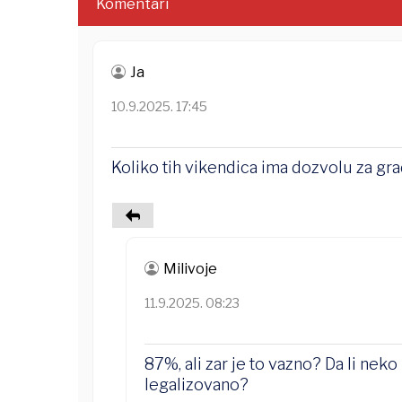
Komentari
Ja
10.9.2025. 17:45
Koliko tih vikendica ima dozvolu za gr
Milivoje
11.9.2025. 08:23
87%, ali zar je to vazno? Da li neko
legalizovano?