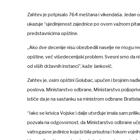
Zahtev je potpisalo 764 meštana i vikendaša. Jedan od 
ukazuje “ujedinjenost zajednice po ovom važnom pitan
predstavnicima opštine.
„Ako dve decenije nisu obezbedili naselje ne mogu reć
opštine, već višedecenijski problem. Svesni smo da ni
od viših državnih instanci", kaže Janković.
Zahtev je, osim opštini Golubac, upućen i brojnim nadl
poslova, Ministarstvo odbrane, Ministarstvo poljopriv
ističe da je na sastanku sa ministrom odbrane Bratis
“Iako se krivica Vojske i dalje utvrđuje imala sam pri
pozvala na odgovornost, da Ministarstvo odbrane učes
vatrogasne jedinice koja bi bila prisutna i tokom vojnih