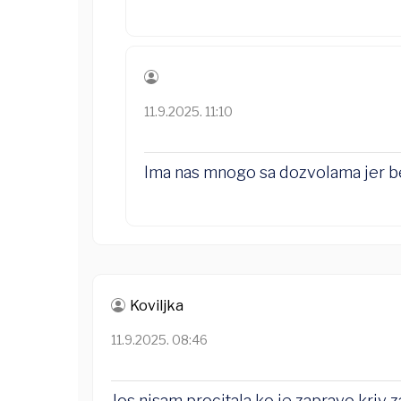
11.9.2025. 11:10
Ima nas mnogo sa dozvolama jer be
Koviljka
11.9.2025. 08:46
Jos nisam procitala ko je zapravo kriv 