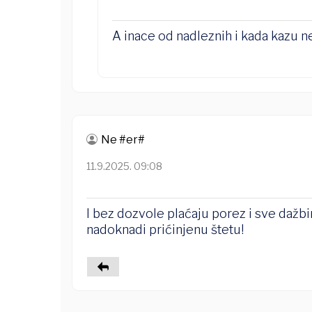
A inace od nadleznih i kada kazu ne
Ne #er#
11.9.2025. 09:08
I bez dozvole plaćaju porez i sve dažb
nadoknadi prićinjenu štetu!