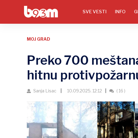
SVE VESTI
INFO
G
MOJ GRAD
Preko 700 meštana
hitnu protivpožarn
Sanja Lisac
10.09.2025. 12:12
( 16 )