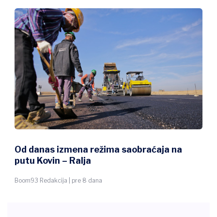
Od danas izmena režima saobraćaja na
putu Kovin – Ralja
Boom93 Redakcija | pre 8 dana