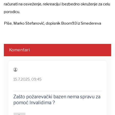
računati na osveženje, rekreaciju i bezbedno okruženje za celu
porodicu.
Piše, Marko Stefanović, dopisnik Boom93 iz Smedereva
Komentari
15.7.2025. 09:45
Zašto požarevački bazen nema spravu za
pomoć Invalidima ?