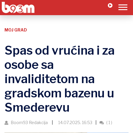
MOJ GRAD
Spas od vrućina i za
osobe sa
invaliditetom na
gradskom bazenu u
Smederevu
Boom93 Redakcija
14.07.2025. 16:53
( 1 )