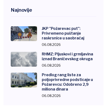
Najnovije
JKP "Požarevac put":
Privremeno puštanje
raskrsnice u saobraćaj
06.08.2026
RHMZ: Pljuskovi i grmljavina
iznad Braničevskog okruga
06.08.2026
Predlog rang liste za
poljoprivredne podsticaje u
Požarevcu: Odobreno 2,9
miliona dinara
06.08.2026