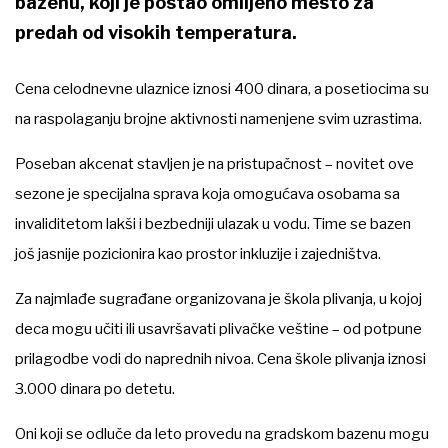
bazenu, koji je postao omiljeno mesto za
predah od visokih temperatura.
Cena celodnevne ulaznice iznosi 400 dinara, a posetiocima su
na raspolaganju brojne aktivnosti namenjene svim uzrastima.
Poseban akcenat stavljen je na pristupačnost – novitet ove
sezone je specijalna sprava koja omogućava osobama sa
invaliditetom lakši i bezbedniji ulazak u vodu. Time se bazen
još jasnije pozicionira kao prostor inkluzije i zajedništva.
Za najmlađe sugrađane organizovana je škola plivanja, u kojoj
deca mogu učiti ili usavršavati plivačke veštine – od potpune
prilagodbe vodi do naprednih nivoa. Cena škole plivanja iznosi
3.000 dinara po detetu.
Oni koji se odluče da leto provedu na gradskom bazenu mogu