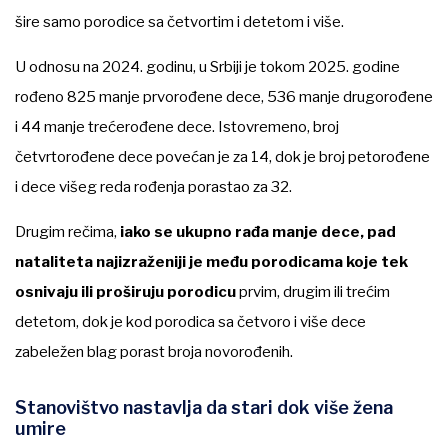
šire samo porodice sa četvortim i detetom i više.
U odnosu na 2024. godinu, u Srbiji je tokom 2025. godine
rođeno 825 manje prvorođene dece, 536 manje drugorođene
i 44 manje trećerođene dece. Istovremeno, broj
četvrtorođene dece povećan je za 14, dok je broj petorođene
i dece višeg reda rođenja porastao za 32.
Drugim rečima,
iako se ukupno rađa manje dece, pad
nataliteta najizraženiji je među porodicama koje tek
osnivaju ili proširuju porodicu
prvim, drugim ili trećim
detetom, dok je kod porodica sa četvoro i više dece
zabeležen blag porast broja novorođenih.
Stanovištvo nastavlja da stari dok više žena
umire