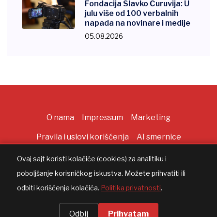
Fondacija Slavko Ćuruvija: U
julu više od 100 verbalnih
napada na novinare i medije
05.08.2026
O nama
Impressum
Marketing
Pravila i uslovi korišćenja
AI smernice
Ovaj sajt koristi kolačiće (cookies) za analitiku i
poboljšanje korisničkog iskustva. Možete prihvatiti ili
Copyright ©
2026
All rights reserved |
AppWorks
odbiti korišćenje kolačića.
Politika privatnosti
.
Odbij
Prihvatam