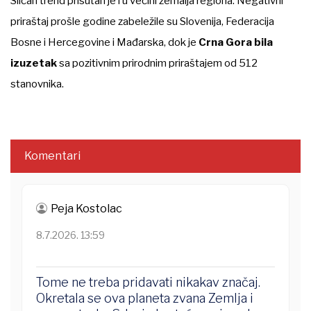
Sličan trend prisutan je i u većini zemalja regiona. Negativni
priraštaj prošle godine zabeležile su Slovenija, Federacija
Bosne i Hercegovine i Mađarska, dok je
Crna Gora bila
izuzetak
sa pozitivnim prirodnim priraštajem od 512
stanovnika.
Komentari
Peja Kostolac
8.7.2026. 13:59
Tome ne treba pridavati nikakav značaj.
Okretala se ova planeta zvana Zemlja i