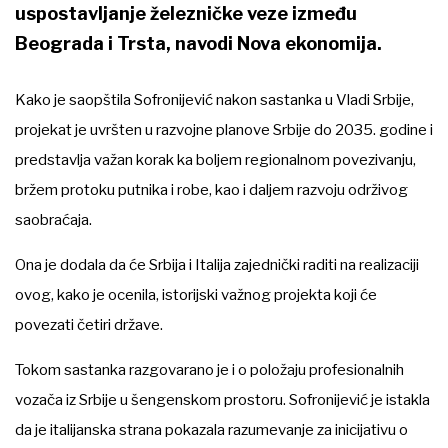
uspostavljanje železničke veze između
Beograda i Trsta, navodi Nova ekonomija.
Kako je saopštila Sofronijević nakon sastanka u Vladi Srbije,
projekat je uvršten u razvojne planove Srbije do 2035. godine i
predstavlja važan korak ka boljem regionalnom povezivanju,
bržem protoku putnika i robe, kao i daljem razvoju održivog
saobraćaja.
Ona je dodala da će Srbija i Italija zajednički raditi na realizaciji
ovog, kako je ocenila, istorijski važnog projekta koji će
povezati četiri države.
Tokom sastanka razgovarano je i o položaju profesionalnih
vozača iz Srbije u šengenskom prostoru. Sofronijević je istakla
da je italijanska strana pokazala razumevanje za inicijativu o