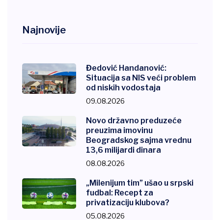
Najnovije
Đedović Handanović:
Situacija sa NIS veći problem
od niskih vodostaja
09.08.2026
Novo državno preduzeće
preuzima imovinu
Beogradskog sajma vrednu
13,6 milijardi dinara
08.08.2026
„Milenijum tim” ušao u srpski
fudbal: Recept za
privatizaciju klubova?
05.08.2026