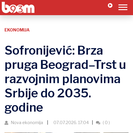
EKONOMIJA
Sofronijević: Brza
pruga Beograd–Trst u
razvojnim planovima
Srbije do 2035.
godine
Nova ekonomija
07.07.2026. 17:04
( 0 )