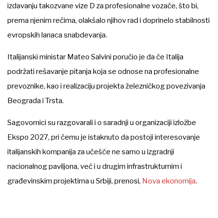
izdavanju takozvane vize D za profesionalne vozače, što bi,
prema njenim rečima, olakšalo njihov rad i doprinelo stabilnosti
evropskih lanaca snabdevanja.
Italijanski ministar Mateo Salvini poručio je da će Italija
podržati rešavanje pitanja koja se odnose na profesionalne
prevoznike, kao i realizaciju projekta železničkog povezivanja
Beograda i Trsta.
Sagovornici su razgovarali i o saradnji u organizaciji izložbe
Ekspo 2027, pri čemu je istaknuto da postoji interesovanje
italijanskih kompanija za učešće ne samo u izgradnji
nacionalnog paviljona, već i u drugim infrastrukturnim i
građevinskim projektima u Srbiji, prenosi,
Nova ekonomija
.