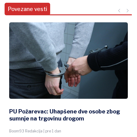
Povezane vesti
PU Požarevac: Uhapšene dve osobe zbog
sumnje na trgovinu drogom
Boom93 Redakcija | pre 1 dan