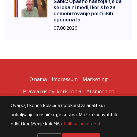
Šabić: Opasno nastojanje da
se lokalni mediji koriste za
demonizovanje političkih
oponenata
07.08.2026
O nama
Impressum
Marketing
Pravila i uslovi korišćenja
AI smernice
Ovaj sajt koristi kolačiće (cookies) za analitiku i
poboljšanje korisničkog iskustva. Možete prihvatiti ili
Copyright ©
2026
All rights reserved |
AppWorks
odbiti korišćenje kolačića.
Politika privatnosti
.