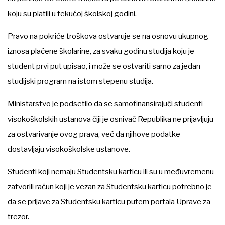
koju su platili u tekućoj školskoj godini.
Pravo na pokriće troškova ostvaruje se na osnovu ukupnog
iznosa plaćene školarine, za svaku godinu studija koju je
student prvi put upisao, i može se ostvariti samo za jedan
studijski program na istom stepenu studija.
Ministarstvo je podsetilo da se samofinansirajući studenti
visokoškolskih ustanova čiji je osnivač Republika ne prijavljuju
za ostvarivanje ovog prava, već da njihove podatke
dostavljaju visokoškolske ustanove.
Studenti koji nemaju Studentsku karticu ili su u međuvremenu
zatvorili račun koji je vezan za Studentsku karticu potrebno je
da se prijave za Studentsku karticu putem portala Uprave za
trezor.