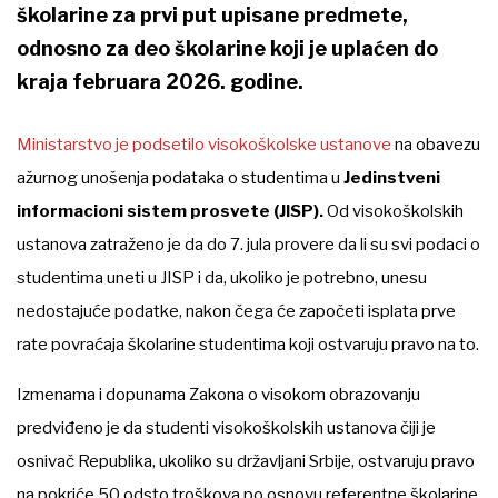
školarine za prvi put upisane predmete,
odnosno za deo školarine koji je uplaćen do
kraja februara 2026. godine.
Ministarstvo je podsetilo visokoškolske ustanove
na obavezu
ažurnog unošenja podataka o studentima u
Jedinstveni
informacioni sistem prosvete (JISP).
Od visokoškolskih
ustanova zatraženo je da do 7. jula provere da li su svi podaci o
studentima uneti u JISP i da, ukoliko je potrebno, unesu
nedostajuće podatke, nakon čega će započeti isplata prve
rate povraćaja školarine studentima koji ostvaruju pravo na to.
Izmenama i dopunama Zakona o visokom obrazovanju
predviđeno je da studenti visokoškolskih ustanova čiji je
osnivač Republika, ukoliko su državljani Srbije, ostvaruju pravo
na pokriće 50 odsto troškova po osnovu referentne školarine