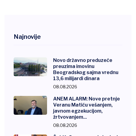
Najnovije
Novo državno preduzeće
preuzima imovinu
Beogradskog sajma vrednu
13,6 milijardi dinara
08.08.2026
ANEM ALARM: Nove pretnje
Veranu Matiću vešanjem,
javnom egzekucijom,
žrtvovanjem...
08.08.2026