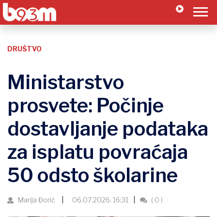
DRUŠTVO
Ministarstvo
prosvete: Počinje
dostavljanje podataka
za isplatu povraćaja
50 odsto školarine
Marija Đorić
06.07.2026. 16:31
( 0 )