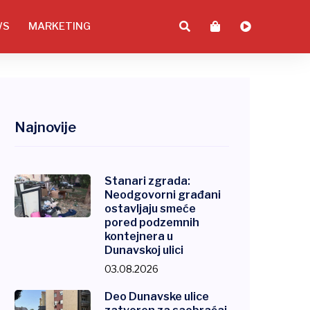
WS
MARKETING
Najnovije
Stanari zgrada:
Neodgovorni građani
ostavljaju smeće
pored podzemnih
kontejnera u
Dunavskoj ulici
03.08.2026
Deo Dunavske ulice