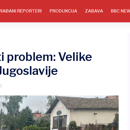
RAĐANI REPORTERI
PRODUKCIJA
ZABAVA
BBC NE
ti problem: Velike
 Jugoslavije
 )