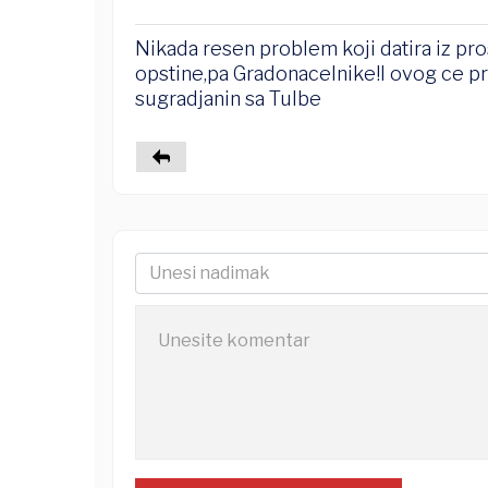
Nikada resen problem koji datira iz pr
opstine,pa Gradonacelnike!I ovog ce pr
sugradjanin sa Tulbe