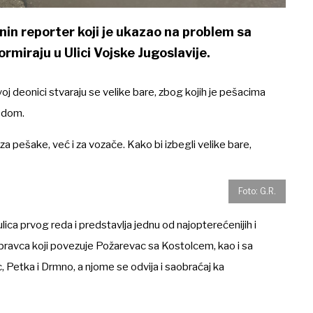
in reporter koji je ukazao na problem sa
rmiraju u Ulici Vojske Jugoslavije.
j deonici stvaraju se velike bare, zbog kojih je pešacima
odom.
 pešake, već i za vozače. Kako bi izbegli velike bare,
Foto: G.R.
lica prvog reda i predstavlja jednu od najopterećenijih i
 pravca koji povezuje Požarevac sa Kostolcem, kao i sa
, Petka i Drmno, a njome se odvija i saobraćaj ka