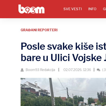
SVE VESTI
INFO
G
GRAĐANI REPORTERI
Posle svake kiše is
bare u Ulici Vojske
Boom93 Redakcija
02.07.2026. 12:36
( 3