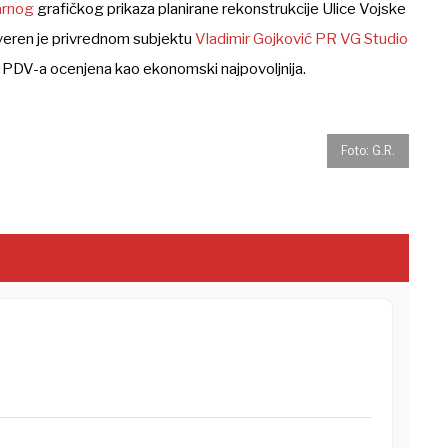
arnog
grafičkog prikaza planirane rekonstrukcije Ulice Vojske
veren je privrednom subjektu
Vladimir Gojković PR VG Studio
z PDV-a ocenjena kao ekonomski najpovoljnija.
Foto: G.R.