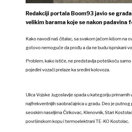
Redakciji portala Boom93 javio se građan
velikim barama koje se nakon padavina fo
Kako navodi naš čitalac, sa svakom jačom kišom na ovo
gotovo nemoguće da prođu a da ne budu isprskani v
Problem, kako ističe, ne predstavlja poteškoću samo za
pojedini vozači prelaze ka sredini kolovoza.
Ulica Vojske Jugoslavije spada u kategoriju primarnih u
najfrekventnijih saobraćajnica u gradu. Deo je putnog
seoskim naseljima Ćirikovac, Klenovnik, Stari Kostolac
površinskom kopu i termoelektrani TE-KO Kostolac.