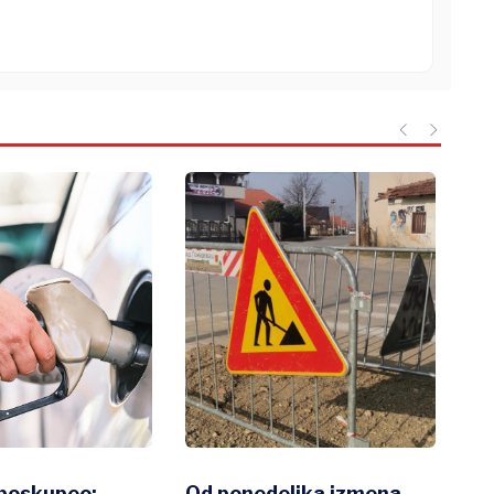
 poskupeo:
Od ponedeljka izmena
Ko