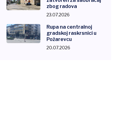
zatvoren za saobraćaj
zbog radova
23.07.2026
Rupa na centralnoj
gradskoj raskrsnici u
Požarevcu
20.07.2026