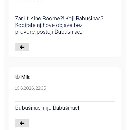
Zar i ti sine Boome?! Koji Babušinac?
Kopirate njihove objave bez
provere..postoji Bubusinac..
Mila
16.6.2026. 22:35
Bubušinac, nije Babušinac!