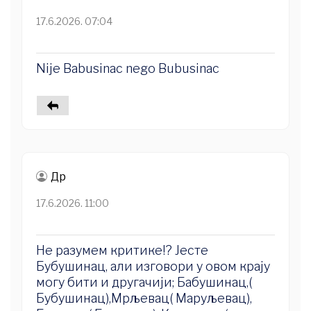
17.6.2026. 07:04
Nije Babusinac nego Bubusinac
Др
17.6.2026. 11:00
Не разумем критике!? Јесте
Бубушинац, али изговори у овом крају
могу бити и другачији; Бабушинац,(
Бубушинац),Мрљевац( Маруљевац),