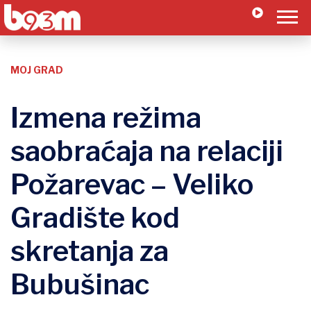
MOJ GRAD
Izmena režima
saobraćaja na relaciji
Požarevac – Veliko
Gradište kod
skretanja za
Bubušinac