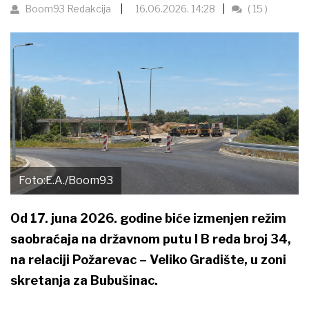
Boom93 Redakcija
16.06.2026. 14:28
( 15 )
Foto:E.A./Boom93
Od 17. juna 2026. godine biće izmenjen režim
saobraćaja na državnom putu I B reda broj 34,
na relaciji Požarevac – Veliko Gradište, u zoni
skretanja za Bubušinac.