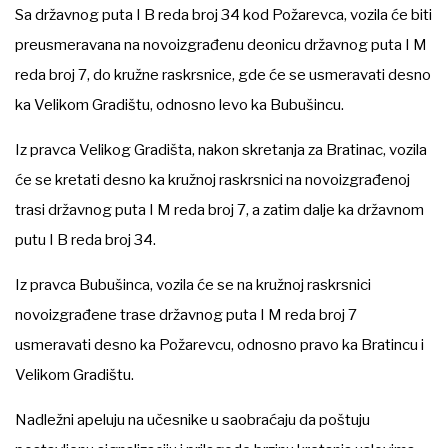
Sa državnog puta I B reda broj 34 kod Požarevca, vozila će biti
preusmeravana na novoizgrađenu deonicu državnog puta I M
reda broj 7, do kružne raskrsnice, gde će se usmeravati desno
ka Velikom Gradištu, odnosno levo ka Bubušincu.
Iz pravca Velikog Gradišta, nakon skretanja za Bratinac, vozila
će se kretati desno ka kružnoj raskrsnici na novoizgrađenoj
trasi državnog puta I M reda broj 7, a zatim dalje ka državnom
putu I B reda broj 34.
Iz pravca Bubušinca, vozila će se na kružnoj raskrsnici
novoizgrađene trase državnog puta I M reda broj 7
usmeravati desno ka Požarevcu, odnosno pravo ka Bratincu i
Velikom Gradištu.
Nadležni apeluju na učesnike u saobraćaju da poštuju