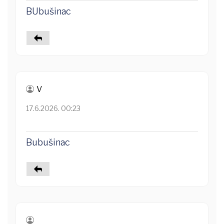
BUbušinac
V
17.6.2026. 00:23
Bubušinac