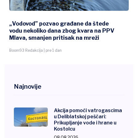
„Vodovod” pozvao građane da štede
vodu nekoliko dana zbog kvara na PPV
Mlava, smanjen pritisak na mreži
Boom93 Redakcija | pre 1 dan
Najnovije
Akcija pomoći vatrogascima
u Deliblatskoj peščari:
Prikupljanje vode i hrane u
Kostolcu
08.08.2026