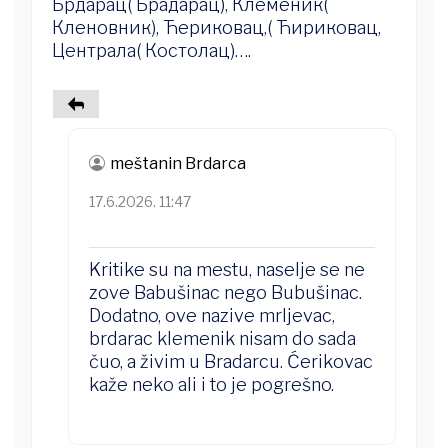
Брдарац( Брадарац), Клеменик(
Кленовник), Ћериковац,( Ћириковац,
Централа( Костолац)….
meštanin Brdarca
17.6.2026. 11:47
Kritike su na mestu, naselje se ne
zove Babušinac nego Bubušinac.
Dodatno, ove nazive mrljevac,
brdarac klemenik nisam do sada
čuo, a živim u Bradarcu. Ćerikovac
kaže neko ali i to je pogrešno.