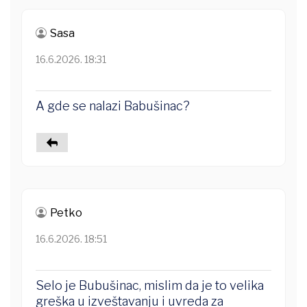
Sasa
16.6.2026. 18:31
A gde se nalazi Babušinac?
Petko
16.6.2026. 18:51
Selo je Bubušinac, mislim da je to velika
greška u izveštavanju i uvreda za