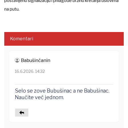
postavljenu signalizaciju i prilagode brzinu kretanja uslovima
na putu.
Komentari
Babušinčanin
16.6.2026. 14:32
Selo se zove Bubušinac a ne Babušinac.
Naučite već jednom.