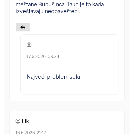
meštane Bubušinca. Tako je to kada
izveštavaju neobavešteni.
17.6.2026. 09:34
Najveći problem sela
Lik
16.6.2026. 21:17