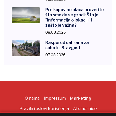
Pre kupovine placa proverite
šta sme da se gradi: Šta je
"Informacija o lokaciji" i
zašto je važna?
08.08.2026
Raspored sahrana za
subotu, 8. avgust
07.08.2026
O nama
Impressum
Marketing
Pravila i uslovi korišćenja
AI smernice