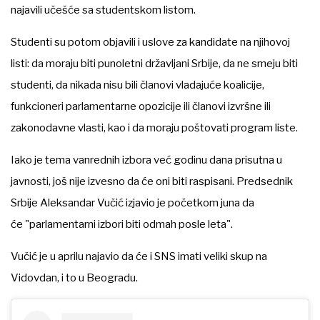
najavili učešće sa studentskom listom.
Studenti su potom objavili i uslove za kandidate na njihovoj
listi: da moraju biti punoletni državljani Srbije, da ne smeju biti
studenti, da nikada nisu bili članovi vladajuće koalicije,
funkcioneri parlamentarne opozicije ili članovi izvršne ili
zakonodavne vlasti, kao i da moraju poštovati program liste.
Iako je tema vanrednih izbora već godinu dana prisutna u
javnosti, još nije izvesno da će oni biti raspisani. Predsednik
Srbije Aleksandar Vučić izjavio je početkom juna da
će "parlamentarni izbori biti odmah posle leta".
Vučić je u aprilu najavio da će i SNS imati veliki skup na
Vidovdan, i to u Beogradu.