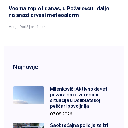
Veoma toplo i danas, u Požarevcu i dalje
na snazi crveni meteoalarm
Marija Đorić | pre 1 dan
Najnovije
Milenković: Aktivno devet
požara na otvorenom,
situacija u Deliblatskoj
peščari povoljnija
07.08.2026
Saobraćajna policija za tri