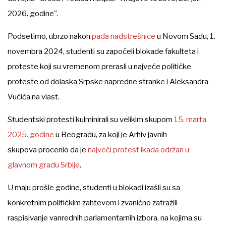
2026. godine".
Podsetimo, ubrzo nakon
pada nadstrešnice
u Novom Sadu, 1.
novembra 2024, studenti su započeli blokade fakulteta i
proteste koji su vremenom prerasli u najveće političke
proteste od dolaska Srpske napredne stranke i Aleksandra
Vučiča na vlast.
Studentski protesti kulminirali su velikim skupom
15. marta
2025. godine
u Beogradu, za koji je Arhiv javnih
skupova procenio da je
najveći protest ikada održan u
glavnom gradu Srbije
.
U maju prošle godine, studenti u blokadi izašli su sa
konkretnim političkim zahtevom i zvanično zatražili
raspisivanje vanrednih parlamentarnih izbora, na kojima su