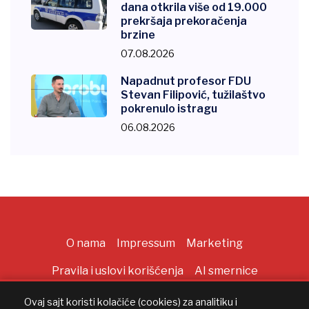
dana otkrila više od 19.000
prekršaja prekoračenja
brzine
07.08.2026
Napadnut profesor FDU
Stevan Filipović, tužilaštvo
pokrenulo istragu
06.08.2026
O nama
Impressum
Marketing
Pravila i uslovi korišćenja
AI smernice
Ovaj sajt koristi kolačiće (cookies) za analitiku i