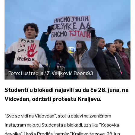
Foto: Ilustracija / Z. Veljković Boom93
Studenti u blokadi najavili su da će 28. juna, na
Vidovdan, održati protestu Kraljevu.
"Sve se vidi na Vidovdan", stoji u objavi na zvaničnom
Instagram nalogu Studenata u blokadi, uz sliku "Kosovka
devojka" Uroša Predića i natpis: "Kraljevo te zove, 28. jun