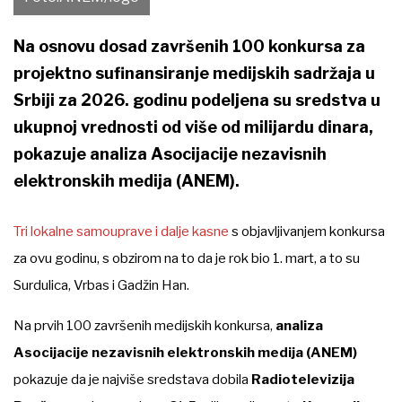
Na osnovu dosad završenih 100 konkursa za
projektno sufinansiranje medijskih sadržaja u
Srbiji za 2026. godinu podeljena su sredstva u
ukupnoj vrednosti od više od milijardu dinara,
pokazuje analiza Asocijacije nezavisnih
elektronskih medija (ANEM).
Tri lokalne samouprave i dalje kasne
s objavljivanjem konkursa
za ovu godinu, s obzirom na to da je rok bio 1. mart, a to su
Surdulica, Vrbas i Gadžin Han.
Na prvih 100 završenih medijskih konkursa,
analiza
Asocijacije nezavisnih elektronskih medija
(ANEM)
pokazuje da je najviše sredstava dobila
Radiotelevizija