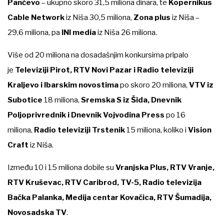
Pančevo
– ukupno skoro 31,5 miliona dinara, te
Kopernikus
Cable Network
iz Niša 30,5 miliona,
Zona plus
iz Niša –
29,6 miliona, pa
INI media
iz Niša 26 miliona.
Više od 20 miliona na dosadašnjim konkursima pripalo
je
Televiziji Pirot, RTV Novi Pazar i Radio televiziji
Kraljevo i Ibarskim novostima
po skoro 20 miliona,
VTV iz
Subotice
18 miliona,
Sremska S iz Šida, Dnevnik
Poljoprivrednik i Dnevnik Vojvodina Press
po 16
miliona,
Radio televiziji Trstenik
15 miliona, koliko i
Vision
Craft
iz Niša.
Između 10 i 15 miliona dobile su
Vranjska Plus, RTV Vranje,
RTV Kruševac, RTV Caribrod, TV-5, Radio televizija
Bačka Palanka, Medija centar Kovačica, RTV Šumadija,
Novosadska TV
.