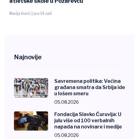
atletske škole u Požarevcu
Marija Đorić | pre 14 sati
Najnovije
Savremena politika: Većina
građana smatra da Srbija ide
u lošem smeru
05.08.2026
Fondacija Slavko Ćuruvija: U
julu više od 100 verbalnih
napada na novinare i medije
05.08.2026