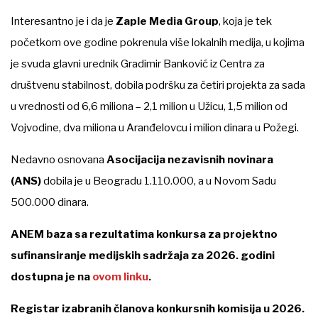
Interesantno je i da je
Zaple Media Group
, koja je tek
početkom ove godine pokrenula više lokalnih medija, u kojima
je svuda glavni urednik Gradimir Banković iz Centra za
društvenu stabilnost, dobila podršku za četiri projekta za sada
u vrednosti od 6,6 miliona – 2,1 milion u Užicu, 1,5 milion od
Vojvodine, dva miliona u Aranđelovcu i milion dinara u Požegi.
Nedavno osnovana
Asocijacija nezavisnih novinara
(ANS)
dobila je u Beogradu 1.110.000, a u Novom Sadu
500.000 dinara.
ANEM baza sa rezultatima konkursa za projektno
sufinansiranje medijskih sadržaja za 2026. godini
dostupna je na
ovom linku
.
Registar izabranih članova konkursnih komisija u 2026.