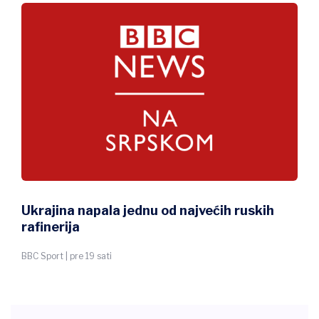
Dunav u Srbiji u blagom porastu, u
Hrvatskoj jedna reka na četiri
centimetra
Predrag Vujić - BBC novinar | pre 17 sati