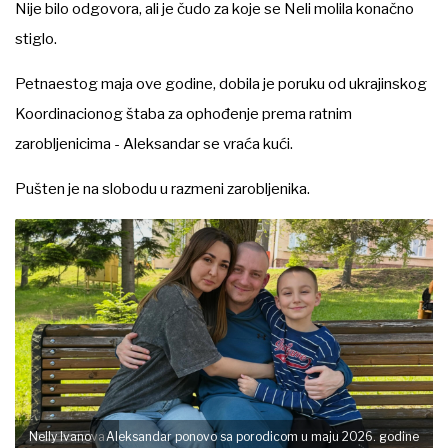
Nije bilo odgovora, ali je čudo za koje se Neli molila konačno
stiglo.
Petnaestog maja ove godine, dobila je poruku od ukrajinskog
Koordinacionog štaba za ophođenje prema ratnim
zarobljenicima - Aleksandar se vraća kući.
Pušten je na slobodu u razmeni zarobljenika.
Nelly Ivanova
Aleksandar ponovo sa porodicom u maju 2026. godine