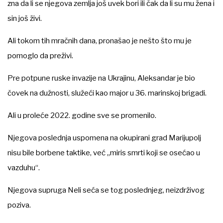
zna da li se njegova zemlja još uvek bori ili čak da li su mu žena i
sin još živi.
Ali tokom tih mračnih dana, pronašao je nešto što mu je
pomoglo da preživi.
Pre potpune ruske invazije na Ukrajinu, Aleksandar je bio
čovek na dužnosti, služeći kao major u 36. marinskoj brigadi.
Ali u proleće 2022. godine sve se promenilo.
Njegova poslednja uspomena na okupirani grad Marijupolj
nisu bile borbene taktike, već „miris smrti koji se osećao u
vazduhu“.
Njegova supruga Neli seća se tog poslednjeg, neizdrživog
poziva.