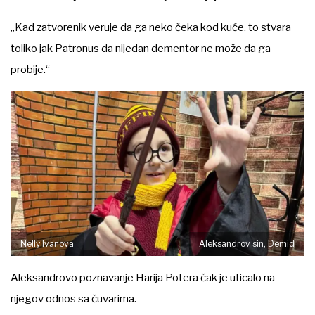
„Kad zatvorenik veruje da ga neko čeka kod kuće, to stvara
toliko jak Patronus da nijedan dementor ne može da ga
probije.“
Nelly Ivanova
Aleksandrov sin, Demid
Aleksandrovo poznavanje Harija Potera čak je uticalo na
njegov odnos sa čuvarima.