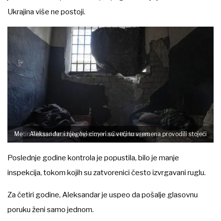
Ukrajina više ne postoji.
Metin Aktas / Anadolu Agency via Getty Images
Aleksandar i njegovi cimeri su većinu vremena provodili stojeći
Poslednje godine kontrola je popustila, bilo je manje
inspekcija, tokom kojih su zatvorenici često izvrgavani ruglu.
Za četiri godine, Aleksandar je uspeo da pošalje glasovnu
poruku ženi samo jednom.