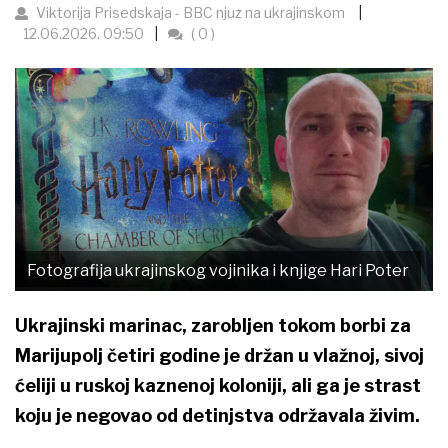
Viktorija Prisedskaja - BBC njuz na ukrajinskom
12.06.2026. 09:50
( 0 )
Fotografija ukrajinskog vojinika i knjige Hari Poter
Ukrajinski marinac, zarobljen tokom borbi za
Marijupolj četiri godine je držan u vlažnoj, sivoj
ćeliji u ruskoj kaznenoj koloniji, ali ga je strast
koju je negovao od detinjstva održavala živim.