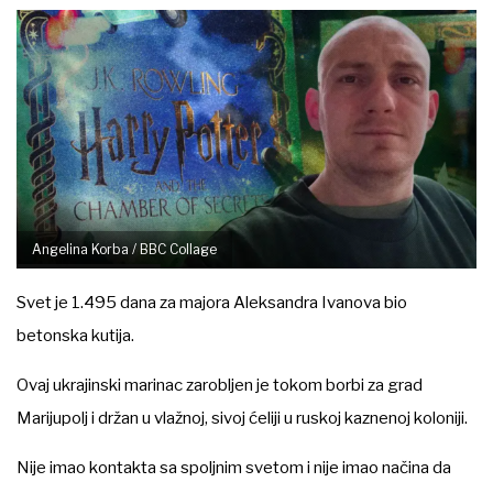
Angelina Korba / BBC Collage
Svet je 1.495 dana za majora Aleksandra Ivanova bio
betonska kutija.
Ovaj ukrajinski marinac zarobljen je tokom borbi za grad
Marijupolj i držan u vlažnoj, sivoj ćeliji u ruskoj kaznenoj koloniji.
Nije imao kontakta sa spoljnim svetom i nije imao načina da