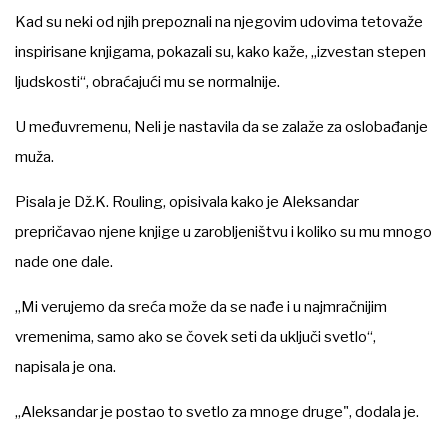
Kad su neki od njih prepoznali na njegovim udovima tetovaže
inspirisane knjigama, pokazali su, kako kaže, „izvestan stepen
ljudskosti“, obraćajući mu se normalnije.
U međuvremenu, Neli je nastavila da se zalaže za oslobađanje
muža.
Pisala je Dž.K. Rouling, opisivala kako je Aleksandar
prepričavao njene knjige u zarobljeništvu i koliko su mu mnogo
nade one dale.
„Mi verujemo da sreća može da se nađe i u najmračnijim
vremenima, samo ako se čovek seti da uključi svetlo“,
napisala je ona.
„Aleksandar je postao to svetlo za mnoge druge", dodala je.