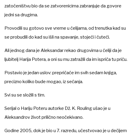
zatočeništvu bio da se zatvorenicima zabranjuje da govore
jedni sa drugima.
Provodili su gotovo sve vreme u ćelijama, od trenutka kad su
se probudili do kad su išli na spavanje, stojeći i ćuteći.
Ali jednog dana je Aleksandar rekao drugovima u ćeliji da je
ljubitelj Harija Potera, a oni su mu zatražili da im ispriča tu priču.
Postavio je jedan uslov: prepričaće im svih sedam knjiga,
precizno koliko bude mogao, iz sećanja.
Svi su se složili s tim.
Serijal o Hariju Poteru autorke Dž. K. Rouling ušao je u
Aleksandrov život prilično neočekivano.
Godine 2005, dok je bio u 7. razredu, učestvovao je u dečijem