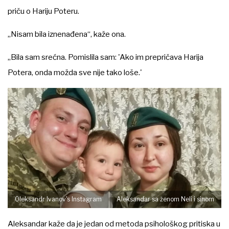
priču o Hariju Poteru.
„Nisam bila iznenađena“, kaže ona.
„Bila sam srećna. Pomislila sam: 'Ako im prepričava Harija
Potera, onda možda sve nije tako loše.'
Oleksandr Ivanov's Instagram
Aleksandar sa ženom Neli i sinom
Aleksandar kaže da je jedan od metoda psihološkog pritiska u