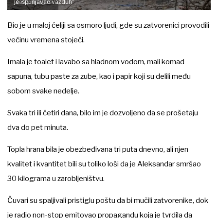
Getty Images
je ispunjavao vazduh“
Bio je u maloj ćeliji sa osmoro ljudi, gde su zatvorenici provodili
većinu vremena stojeći.
Imala je toalet i lavabo sa hladnom vodom, mali komad
sapuna, tubu paste za zube, kao i papir koji su delili među
sobom svake nedelje.
Svaka tri ili četiri dana, bilo im je dozvoljeno da se prošetaju
dva do pet minuta.
Topla hrana bila je obezbeđivana tri puta dnevno, ali njen
kvalitet i kvantitet bili su toliko loši da je Aleksandar smršao
30 kilograma u zarobljeništvu.
Čuvari su spaljivali pristiglu poštu da bi mučili zatvorenike, dok
je radio non-stop emitovao propagandu koja je tvrdila da