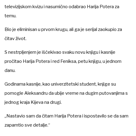
televizijskom kvizu i nasumično odabrao Harija Potera za
temu.
Bio je eliminisan u prvom krugu, ali ga je serijal zaokupio za
čitav život.
S nestrpljenjem je iščekivao svaku novu knjigu i kasnije
pročitao Harija Potera i red Feniksa, petu knjigu, u jednom
danu.
Godinama kasnije, kao univerzitetski student, knjige su
pomogle Aleksandru da ubije vreme na dugim putovanjima s
jednog kraja Kijeva na drugi.
„Nastavio sam da čitam Harija Potera i ispostavilo se da sam
zapamtio sve detalje.“