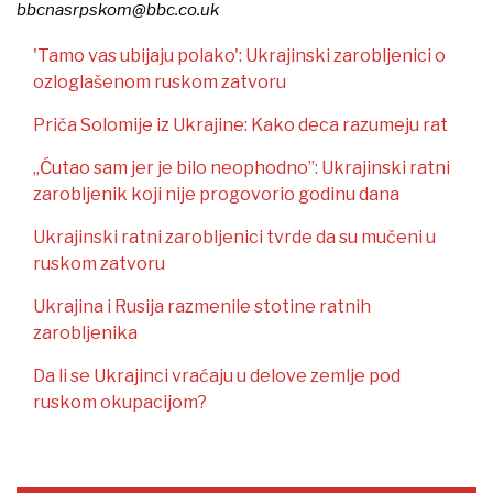
bbcnasrpskom@bbc.co.uk
'Tamo vas ubijaju polako': Ukrajinski zarobljenici o
ozloglašenom ruskom zatvoru
Priča Solomije iz Ukrajine: Kako deca razumeju rat
„Ćutao sam jer je bilo neophodno”: Ukrajinski ratni
zarobljenik koji nije progovorio godinu dana
Ukrajinski ratni zarobljenici tvrde da su mučeni u
ruskom zatvoru
Ukrajina i Rusija razmenile stotine ratnih
zarobljenika
Da li se Ukrajinci vraćaju u delove zemlje pod
ruskom okupacijom?