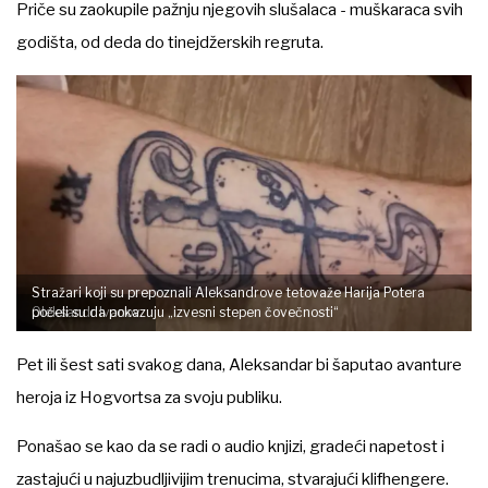
Priče su zaokupile pažnju njegovih slušalaca - muškaraca svih
godišta, od deda do tinejdžerskih regruta.
Stražari koji su prepoznali Aleksandrove tetovaže Harija Potera
Oleksandr Ivanov
počeli su da pokazuju „izvesni stepen čovečnosti“
Pet ili šest sati svakog dana, Aleksandar bi šaputao avanture
heroja iz Hogvortsa za svoju publiku.
Ponašao se kao da se radi o audio knjizi, gradeći napetost i
zastajući u najuzbudljivijim trenucima, stvarajući klifhengere.