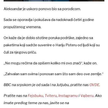
Aleksandar je uskoro ponovo bio sa porodicom.
Sada se oporavlja i pokušava da nadoknadi četiri godine
propuštenog vremena.
On kaže da je dobio stotine poruka podrške, zajedno sa
paketima koji sadrže suvenire o Hariju Poteru od ljudi koji su
čuli za njegovu priču.
„Ne mogu rečima da opišem koliko mi ovo znači“, kaže on.
„Zahvalan sam svima i ponosan sam što sam deo ove zemlje.“
BBC na srpskom je od sada i na Jutjubu, pratite nas
OVDE.
Pratite nas na
Fejsbuku
,
Tviteru
,
Instagramu
i
Vajberu
. Ako
imate predlog teme za nas, javite se na