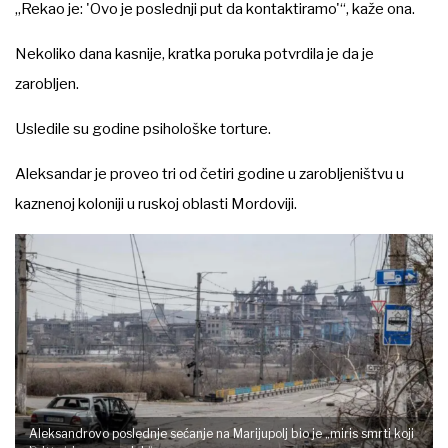
„Rekao je: 'Ovo je poslednji put da kontaktiramo'“, kaže ona.
Nekoliko dana kasnije, kratka poruka potvrdila je da je
zarobljen.
Usledile su godine psihološke torture.
Aleksandar je proveo tri od četiri godine u zarobljeništvu u
kaznenoj koloniji u ruskoj oblasti Mordoviji.
Aleksandrovo poslednje sećanje na Marijupolj bio je „miris smrti koji