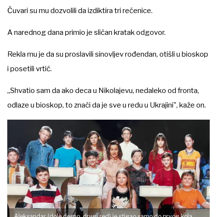
Čuvari su mu dozvolili da izdiktira tri rečenice.
A narednog dana primio je sličan kratak odgovor.
Rekla mu je da su proslavili sinovljev rođendan, otišli u bioskop
i posetili vrtić.
„Shvatio sam da ako deca u Nikolajevu, nedaleko od fronta,
odlaze u bioskop, to znači da je sve u redu u Ukrajini", kaže on.
Aleksandar (dole desno, drugi red) je stigao samo do prvog kola