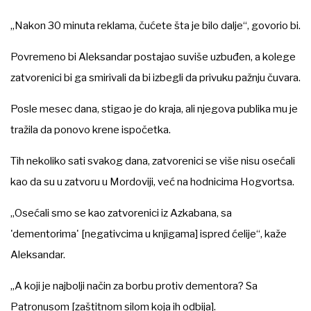
„Nakon 30 minuta reklama, čućete šta je bilo dalje“, govorio bi.
Povremeno bi Aleksandar postajao suviše uzbuđen, a kolege
zatvorenici bi ga smirivali da bi izbegli da privuku pažnju čuvara.
Posle mesec dana, stigao je do kraja, ali njegova publika mu je
tražila da ponovo krene ispočetka.
Tih nekoliko sati svakog dana, zatvorenici se više nisu osećali
kao da su u zatvoru u Mordoviji, već na hodnicima Hogvortsa.
„Osećali smo se kao zatvorenici iz Azkabana, sa
'dementorima' [negativcima u knjigama] ispred ćelije“, kaže
Aleksandar.
„A koji je najbolji način za borbu protiv dementora? Sa
Patronusom [zaštitnom silom koja ih odbija].