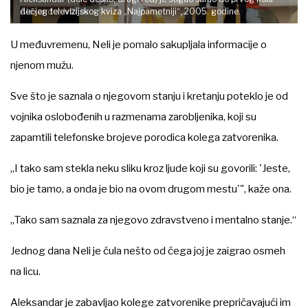
Alexander Ivanov
dečjeg televizijskog kviza „Najpametniji“, 2005. godine.
U međuvremenu, Neli je pomalo sakupljala informacije o
njenom mužu.
Sve što je saznala o njegovom stanju i kretanju poteklo je od
vojnika oslobođenih u razmenama zarobljenika, koji su
zapamtili telefonske brojeve porodica kolega zatvorenika.
„I tako sam stekla neku sliku kroz ljude koji su govorili: 'Jeste,
bio je tamo, a onda je bio na ovom drugom mestu'", kaže ona.
„Tako sam saznala za njegovo zdravstveno i mentalno stanje.“
Jednog dana Neli je čula nešto od čega joj je zaigrao osmeh
na licu.
Aleksandar je zabavljao kolege zatvorenike prepričavajući im