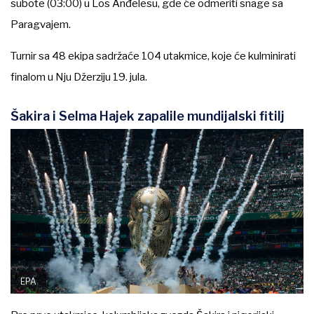
subote (03:00) u Los Anđelesu, gde će odmeriti snage sa
Paragvajem.
Turnir sa 48 ekipa sadržaće 104 utakmice, koje će kulminirati
finalom u Nju Džerziju 19. jula.
Šakira i Selma Hajek zapalile mundijalski fitilj
EPA