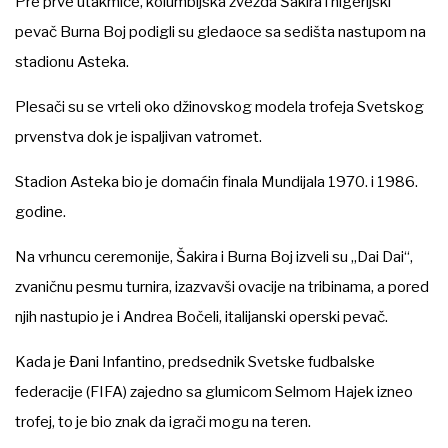
Pre prve utakmice, kolumbijska zvezda Šakira i nigerijski
pevač Burna Boj podigli su gledaoce sa sedišta nastupom na
stadionu Asteka.
Plesači su se vrteli oko džinovskog modela trofeja Svetskog
prvenstva dok je ispaljivan vatromet.
Stadion Asteka bio je domaćin finala Mundijala 1970. i 1986.
godine.
Na vrhuncu ceremonije, Šakira i Burna Boj izveli su „Dai Dai“,
zvaničnu pesmu turnira, izazvavši ovacije na tribinama, a pored
njih nastupio je i Andrea Bočeli, italijanski operski pevač.
Kada je Đani Infantino, predsednik Svetske fudbalske
federacije (FIFA) zajedno sa glumicom Selmom Hajek izneo
trofej, to je bio znak da igrači mogu na teren.