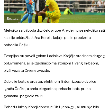
Reuters
Meksiko sa tri boda drži čelo grupe A, gde mu se nekoliko sati
kasnije pridružila Južna Koreja, koja je posle preokreta
pobedila Češku.
Evropljani su poveli golom Ladislava Krejčija sredinom drugog
poluvremena, ali je izjednačio majstorijom Hvang In-beom,
bivši vezista Crvene zvezde.
Dobio je loptu u prostor, efektnom fintom izbacio dvojicu
igrača Češke, a onda elegantno prebacio loptu preko
golmana i pogodio za 1:1.
Pobedu Južnoj Koreji doneo je Oh Hjeon-gju, ali mu nije bilo