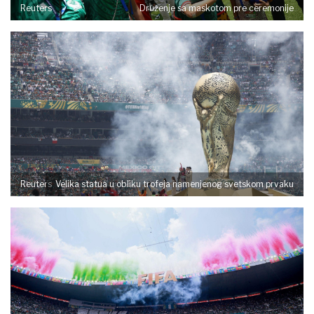
Reuters
Druženje sa maskotom pre ceremonije
Reuters
Velika statua u obliku trofeja namenjenog svetskom prvaku