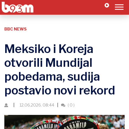
BBC NEWS
Meksiko i Koreja
otvorili Mundijal
pobedama, sudija
postavio novi rekord
12.06.2026. 08:44
( 0 )