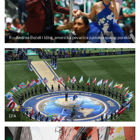
Reuters
Andrea Bočeli i Idžej, američka pevačica južnokorejskog porekla
EPA