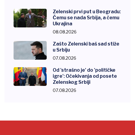
Zelenski prvi put u Beogradu:
Čemu se nada Srbija, a čemu
Ukrajina
08.08.2026
Zašto Zelenski baš sad stiže
u Srbiju
07.08.2026
Od 'strašno je' do 'političke
igre': Očekivanja od posete
Zelenskog Srbiji
07.08.2026