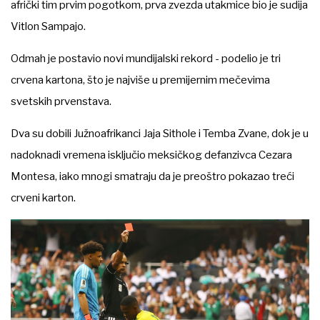
afrički tim prvim pogotkom, prva zvezda utakmice bio je sudija
Vitlon Sampajo.
Odmah je postavio novi mundijalski rekord - podelio je tri
crvena kartona, što je najviše u premijernim mečevima
svetskih prvenstava.
Dva su dobili Južnoafrikanci Jaja Sithole i Temba Zvane, dok je u
nadoknadi vremena isključio meksičkog defanzivca Cezara
Montesa, iako mnogi smatraju da je preoštro pokazao treći
crveni karton.