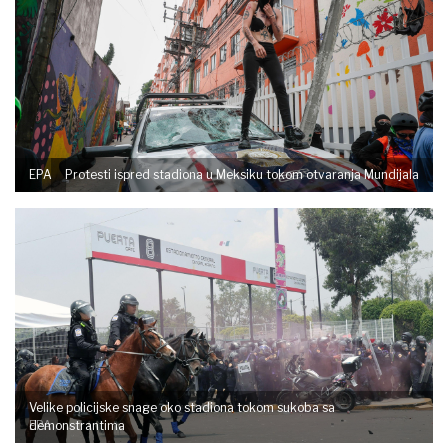
EPA
Protesti ispred stadiona u Meksiku tokom otvaranja Mundijala
Velike policijske snage oko stadiona tokom sukoba sa
EPA
demonstrantima