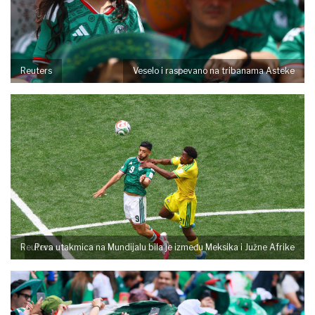
Reuters
Veselo i raspevano na tribanama Asteke
Reuters
Prva utakmica na Mundijalu bila je između Meksika i Južne Afrike