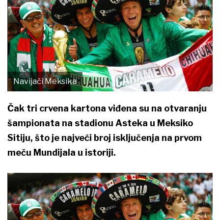
Navijači Meksika
Čak tri crvena kartona viđena su na otvaranju
šampionata na stadionu Asteka u Meksiko
Sitiju, što je najveći broj isključenja na prvom
meču Mundijala u istoriji.