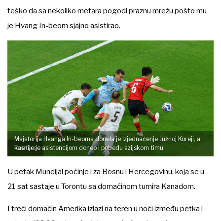
teško da sa nekoliko metara pogodi praznu mrežu pošto mu
je Hvang In-beom sjajno asistirao.
Majstorija Hvanga In-beoma donela je izjednačenje Južnoj Koreji, a
Reuters
kasnije je asistencijom doneo i pobedu azijskom timu
U petak Mundijal počinje i za Bosnu i Hercegovinu, koja se u
21 sat sastaje u Torontu sa domaćinom turnira Kanadom.
I treći domaćin Amerika izlazi na teren u noći između petka i