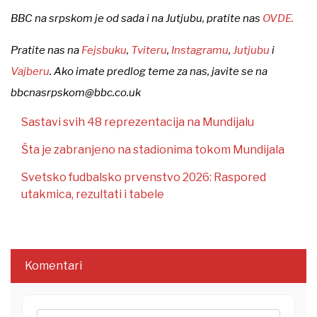
BBC na srpskom je od sada i na Jutjubu, pratite nas
OVDE.
Pratite nas na
Fejsbuku
,
Tviteru
,
Instagramu
,
Jutjubu
i
Vajberu
. Ako imate predlog teme za nas, javite se na
bbcnasrpskom@bbc.co.uk
Sastavi svih 48 reprezentacija na Mundijalu
Šta je zabranjeno na stadionima tokom Mundijala
Svetsko fudbalsko prvenstvo 2026: Raspored
utakmica, rezultati i tabele
Komentari