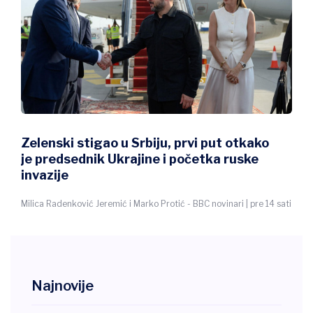
Zašto Zelenski baš sad stiže u Srbiju
Slobodan Maričić - BBC novinar | pre 14 sati
Najnovije