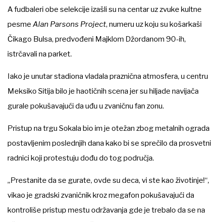
A fudbaleri obe selekcije izašli su na centar uz zvuke kultne
pesme
Alan Parsons Project
, numeru uz koju su košarkaši
Čikago Bulsa, predvođeni Majklom Džordanom 90-ih,
istrčavali na parket.
Iako je unutar stadiona vladala praznična atmosfera, u centru
Meksiko Sitija bilo je haotičnih scena jer su hiljade navijača
gurale pokušavajući da uđu u zvaničnu fan zonu.
Pristup na trgu Sokala bio im je otežan zbog metalnih ograda
postavljenim poslednjih dana kako bi se sprečilo da prosvetni
radnici koji protestuju dođu do tog područja.
„Prestanite da se gurate, ovde su deca, vi ste kao životinje!“,
vikao je gradski zvaničnik kroz megafon pokušavajući da
kontroliše pristup mestu održavanja gde je trebalo da se na