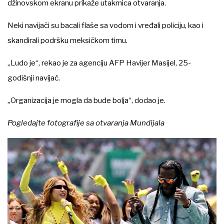
džinovskom ekranu prikaže utakmica otvaranja.
Neki navijači su bacali flaše sa vodom i vređali policiju, kao i
skandirali podršku meksičkom timu.
„Ludo je“, rekao je za agenciju AFP Havijer Masijel, 25-
godišnji navijač.
„Organizacija je mogla da bude bolja“, dodao je.
Pogledajte fotografije sa otvaranja Mundijala