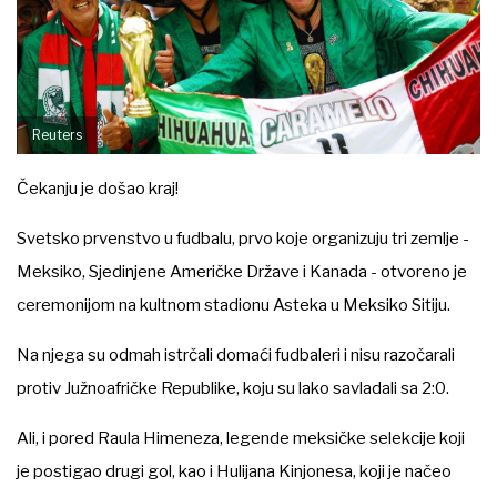
Reuters
Čekanju je došao kraj!
Svetsko prvenstvo u fudbalu, prvo koje organizuju tri zemlje -
Meksiko, Sjedinjene Američke Države i Kanada - otvoreno je
ceremonijom na kultnom stadionu Asteka u Meksiko Sitiju.
Na njega su odmah istrčali domaći fudbaleri i nisu razočarali
protiv Južnoafričke Republike, koju su lako savladali sa 2:0.
Ali, i pored Raula Himeneza, legende meksičke selekcije koji
je postigao drugi gol, kao i Hulijana Kinjonesa, koji je načeo