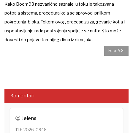
Kako Boom93 nezvanično saznaje, u toku je takozvana
potpala sistema, procedura koja se sprovodi prilikom
pokretanja bloka. Tokom ovog procesa za zagrevanje kotla i
uspostavljanje rada postrojenja spaljuje se nafta, što može
dovesti do pojave tamnijeg dima iz dimnjaka.
Foto: A.S.
Komentari
Jelena
11.6.2026. 09:18