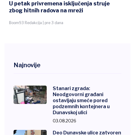
U petak privremena isključenja struje
zbog hitnih radova na mreži
Boom93 Redakcija | pre 3 dana
Najnovije
Stanari zgrada:
Neodgovorni građani
ostavljaju smeće pored
podzemnih kontejnera u
Dunavskoj ulici
03.08.2026
Deo Dunavske ulice zatvoren