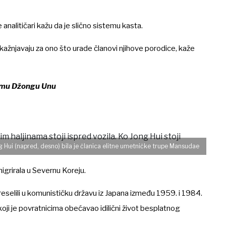
analitičari kažu da je slično sistemu kasta.
 kažnjavaju za ono što urade članovi njihove porodice, kaže
Kimu Džongu Unu
 Hui (napred, desno) bila je članica elitne umetničke trupe Mansudae
igrirala u Severnu Koreju.
eselili u komunističku državu iz Japana između 1959. i 1984.
ji je povratnicima obećavao idilični život besplatnog