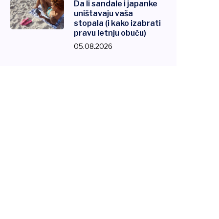
Da li sandale i japanke
uništavaju vaša
stopala (i kako izabrati
pravu letnju obuću)
05.08.2026