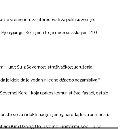
 će se vremenom zainteresovati za politiku zemlje.
i Pjongjangu, Ko i njeno troje dece su sklonjeni 210
Kim Hjung Su iz Severnog istraživačkog udruženja.
a je ideja da je vođa sin jedne
džaepo
nezamisliva.“
vernoj Koreji, koja uprkos komunističkoj fasadi, ostaje
riste se za indoktrinaciju njenog naroda, kažu analitičari.