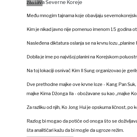
BBC
Među mnogim tajnama koje obavijaju severnokorejskog
Kim je nikad javno nije pomenuo imenom 15 godina otk
Nasleđena diktatura oslanja se na krvnu lozu „planine
Dobila je ime po najvišoj planini na Korejskom poluos
Na toj lokaciji osnivač Kim Il Sung organizovao je geri
Dve prethodne majke ove krvne loze - Kang Pan Suk, 
majke Kima Džonga Ila - obožavane su kao „majke Kor
Za razliku od njih, Ko Jong Hui je opskurna ličnost, po ko
Razlog bi mogao da potiče od onoga što se doživljava 
šta analitičari kažu da bi mogle da ugroze režim.