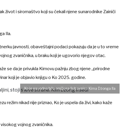
k život i siromaštvo koji su čekali njene sunarodnike Zainiči
a Ila.
rtnerku javnosti, obaveštajni podaci pokazuju da je u to vreme
jnog zvaničnika, u braku koji je ugovorio njegov otac.
 kaže se da je privukla Kimovu pažnju zbog njene „prirodne
inar koji je objavio knjigu o Ko 2025. godine.
Ko je navodno bila omiljena ljubavnica Kima Džonga Ila
ezu režim nikad nije priznao, Ko je uspela da živi, kako kaže
 visokog vojnog zvaničnika.