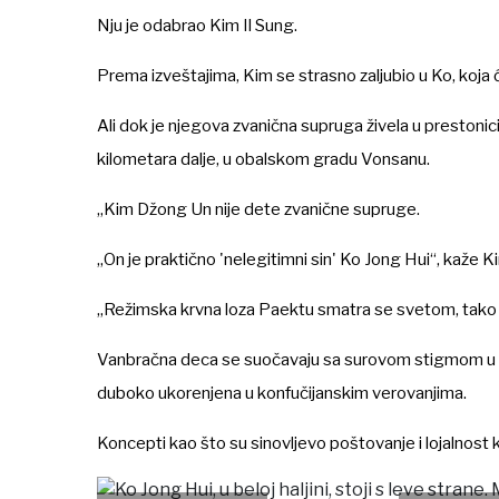
Nju je odabrao Kim Il Sung.
Prema izveštajima, Kim se strasno zaljubio u Ko, koja
Ali dok je njegova zvanična supruga živela u prestonic
kilometara dalje, u obalskom gradu Vonsanu.
„Kim Džong Un nije dete zvanične supruge.
„On je praktično 'nelegitimni sin' Ko Jong Hui“, kaže 
„Režimska krvna loza Paektu smatra se svetom, tako d
Vanbračna deca se suočavaju sa surovom stigmom u Se
duboko ukorenjena u konfučijanskim verovanjima.
Koncepti kao što su sinovljevo poštovanje i lojalnost ko