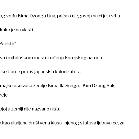
 vođu Kima Džonga Una, priča o njegovoj majci je u vrhu.
ako je na vlasti.
 Paektu“.
trvu i mitološkom mestu rođenja korejskog naroda.
lske borce protiv japanskih kolonizatora.
majke osnivača zemlje Kima Ila Sunga, i Kim Džong Suk,
eje“.
joj u zemlji nije nazvano ništa.
kao ukaljana društvena klasa i njenog statusa ljubavnice, za