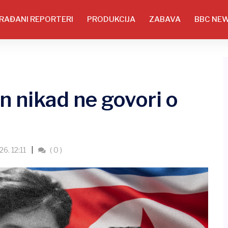
RAĐANI REPORTERI
PRODUKCIJA
ZABAVA
BBC NE
 nikad ne govori o
6. 12:11
( 0 )