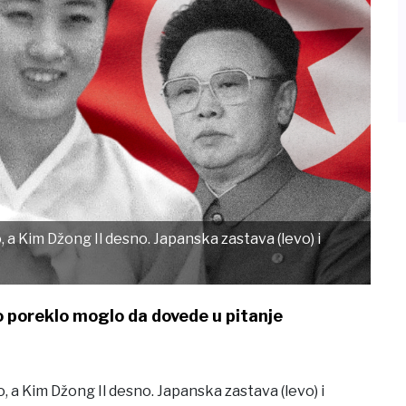
 a Kim Džong Il desno. Japanska zastava (levo) i
no poreklo moglo da dovede u pitanje