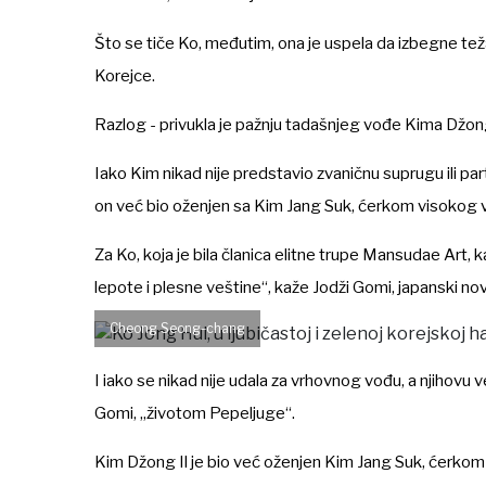
Što se tiče Ko, međutim, ona je uspela da izbegne teža
Korejce.
Razlog - privukla je pažnju tadašnjeg vođe Kima Džong
Iako Kim nikad nije predstavio zvaničnu suprugu ili pa
on već bio oženjen sa Kim Jang Suk, ćerkom visokog vo
Za Ko, koja je bila članica elitne trupe Mansudae Art,
lepote i plesne veštine“, kaže Jodži Gomi, japanski nov
Cheong Seong-chang
I iako se nikad nije udala za vrhovnog vođu, a njihovu v
Gomi, „životom Pepeljuge“.
Kim Džong Il je bio već oženjen Kim Jang Suk, ćerkom