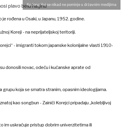
Ko Jong Hui se nikad ne pominje u državnim medijima
 je rođena u Osaki, u Japanu, 1952. godine.
oj Koreji - na neprijateljskoj teritoriji.
Korejci“ - imigranti tokom japanske kolonijalne vlasti 1910-
 su donosili novac, odeću i kućanske aprate od
 za grupu koja se smatra stranim, opasnim ideologijama.
oznatoj kao songbun - Zainiči Korejci pripadaju „kolebljivoj
 im uskraćuje pristup dobrim univerzitetima ili