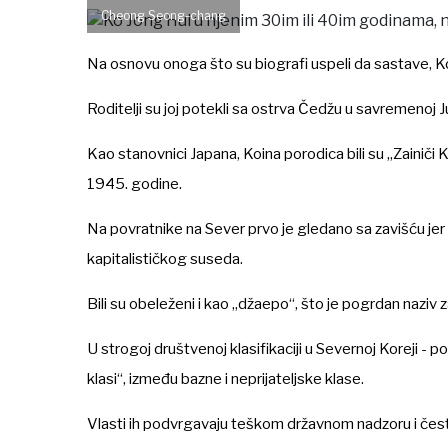
Cheong Seong-chang
Na osnovu onoga što su biografi uspeli da sastave, Ko
Roditelji su joj potekli sa ostrva Čedžu u savremenoj Južn
Kao stanovnici Japana, Koina porodica bili su „Zainiči 
1945. godine.
Na povratnike na Sever prvo je gledano sa zavišću jer
kapitalističkog suseda.
Bili su obeleženi i kao „džaepo“, što je pogrdan naziv
U strogoj društvenoj klasifikaciji u Severnoj Koreji - p
klasi“, između bazne i neprijateljske klase.
Vlasti ih podvrgavaju teškom državnom nadzoru i često