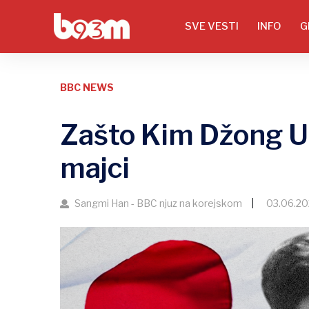
SVE VESTI
INFO
G
BBC NEWS
Zašto Kim Džong Un
majci
Sangmi Han - BBC njuz na korejskom
03.06.202