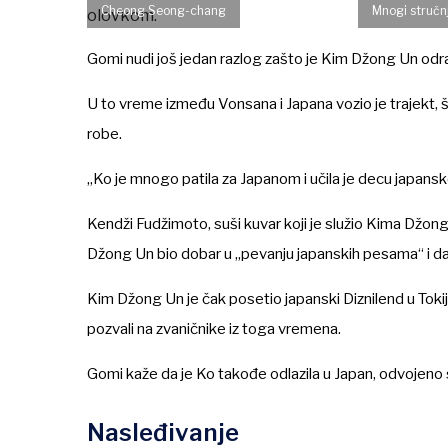
Cheong Seong-chang
Mnogi stručn
Gomi nudi još jedan razlog zašto je Kim Džong Un odr
U to vreme između Vonsana i Japana vozio je trajekt, 
robe.
„Ko je mnogo patila za Japanom i učila je decu japansk
Kendži Fudžimoto, suši kuvar koji je služio Kima Džonga
Džong Un bio dobar u „pevanju japanskih pesama“ i da 
Kim Džong Un je čak posetio japanski Diznilend u Toki
pozvali na zvaničnike iz toga vremena.
Gomi kaže da je Ko takođe odlazila u Japan, odvojeno
Nasleđivanje