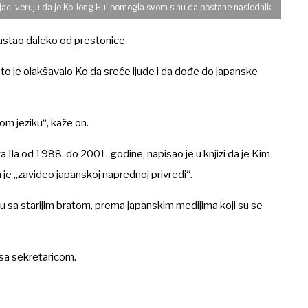
jaci veruju da je Ko Jong Hui pomogla svom sinu da postane naslednik
astao daleko od prestonice.
što je olakšavalo Ko da sreće ljude i da dođe do japanske
om jeziku“, kaže on.
 Ila od 1988. do 2001. godine, napisao je u knjizi da je Kim
je „zavideo japanskoj naprednoj privredi“.
ju sa starijim bratom, prema japanskim medijima koji su se
 sa sekretaricom.