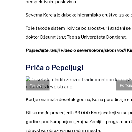
perspektivnim poslovima.
Severna Koreja je duboko hijerarhijsko društvo, za koje 
To je takođe sistem „krivice po srodstvu“ i građani se
doktor Džeung Jang Tae sa Univerziteta Dongjang.
Pogledajte raniji video o severnokorejskom vođi 
Priča o Pepeljugi
Yoji Gomi
Ko Yong
Kad je ona imala desetak godina, Koina porodica je em
Bili su među procenjenih 93.000 Korejaca koji su se pr
godine, pod kampanjom „Raj na Zemlji“ - programom ko
zdravstva, obrazovanja i radnih mesta.