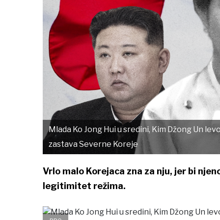
Mlada Ko Jong Hui u sredini, Kim Džong Un levo,
zastava Severne Koreje
Vrlo malo Korejaca zna za nju, jer bi nje
legitimitet režima.