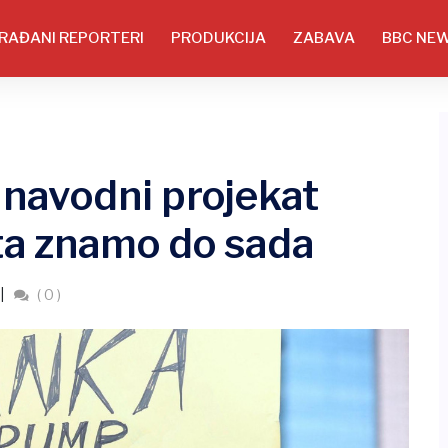
RAĐANI REPORTERI
PRODUKCIJA
ZABAVA
BBC NE
i navodni projekat
ta znamo do sada
( 0 )