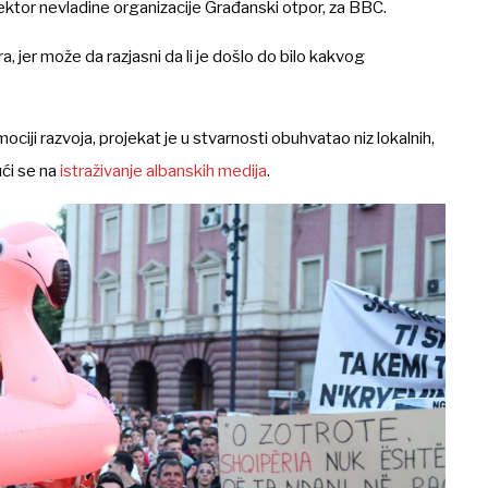
ektor nevladine organizacije Građanski otpor, za BBC.
, jer može da razjasni da li je došlo do bilo kakvog
ciji razvoja, projekat je u stvarnosti obuhvatao niz lokalnih,
ući se na
istraživanje albanskih medija
.