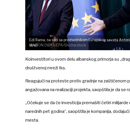
Edi Rama, na slici sa predsednikom Evropskog saveta Antoni
MALTON DIBRA/EPA/Shutterstock
obali
Koinvestitori u ovom delu albanskog primorja su „dragi am
društvenoj mreži Iks.
Reagujući na proteste protiv gradnje na zaštićenom 
angažovana na realizaciji projekta, saopštila je da se rad
„Očekuje se da će investicija premašiti četiri milijarde
narednih pet godina“, saopštila je kompanija, dodajući 
mesta.