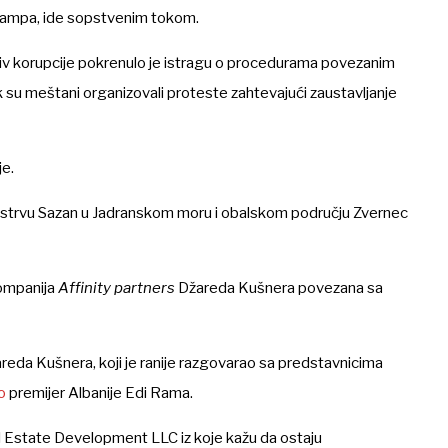
ampa, ide sopstvenim tokom.
iv korupcije pokrenulo je istragu o procedurama povezanim
ok su meštani organizovali proteste zahtevajući zaustavljanje
je.
 ostrvu Sazan u Jadranskom moru i obalskom području Zvernec
 kompanija
Affinity
partners
Džareda Kušnera povezana sa
reda Kušnera, koji je ranije razgovarao sa predstavnicima
o
premijer Albanije Edi Rama.
l Estate Development LLC
iz koje kažu da ostaju