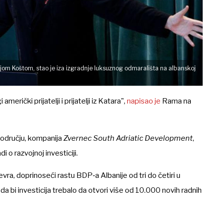
jom Koštom, stao je iza izgradnje luksuznog odmarališta na albanskoj
erički prijatelji i prijatelji iz Katara",
napisao je
Rama na
području, kompanija
Zvernec South Adriatic Development
,
i o razvojnoj investiciji.
 evra, doprinoseći rastu BDP‑a Albanije od tri do četiri u
da bi investicija trebalo da otvori više od 10.000 novih radnih