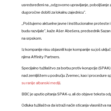
usredsređeni na „odgovorno upravljanje, poboljšanje za
dugoročne dobiti za lokalnu zajednicu".
„Poštujemo aktuelne javne i institucionalne proteste 
budu razvijale", kaže Ašer Abešera, predsednik
Sazan
na srpskom.
Iz kompanije nisu objasnili koje kompanije su još uklju
njima
Affinity Partners
.
Specijalno tužilaštvo za borbu protiv korupcije (SPAK)
nad zemljištem u području Zvernec, kao i procedure sp
su ranije albanski mediji
.
BBC je uputio pitanja SPAK-u, ali do objave teksta odg
Odluka tužilaštva da istraži način sticanja vlasništva 