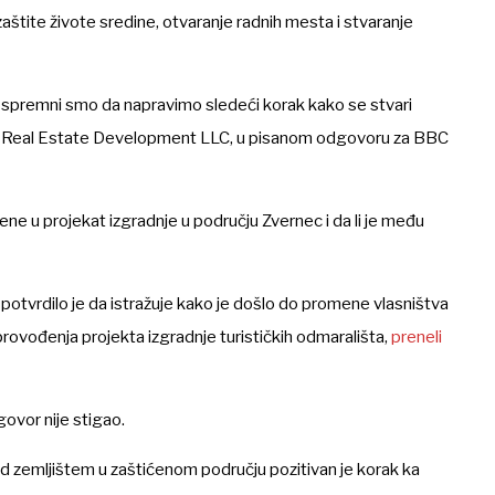
štite živote sredine, otvaranje radnih mesta i stvaranje
i spremni smo da napravimo sledeći korak kako se stvari
 Real Estate Development LLC
,
u pisanom odgovoru za BBC
čene u projekat izgradnje u području Zvernec i da li je među
 potvrdilo je da istražuje kako je došlo do promene vlasništva
rovođenja projekta izgradnje turističkih odmarališta,
preneli
ovor nije stigao.
nad zemljištem u zaštićenom području pozitivan je korak ka