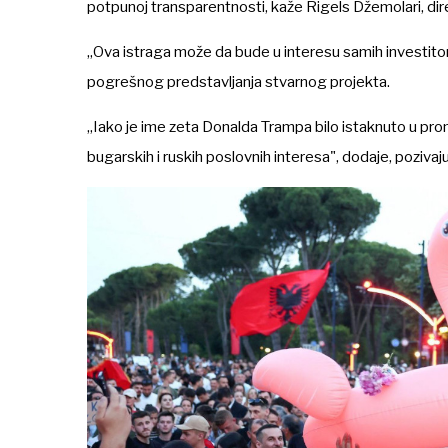
potpunoj transparentnosti, kaže Rigels Džemolari, dir
„Ova istraga može da bude u interesu samih investitora
pogrešnog predstavljanja stvarnog projekta.
„Iako je ime zeta Donalda Trampa bilo istaknuto u promo
bugarskih i ruskih poslovnih interesa", dodaje, pozivaj