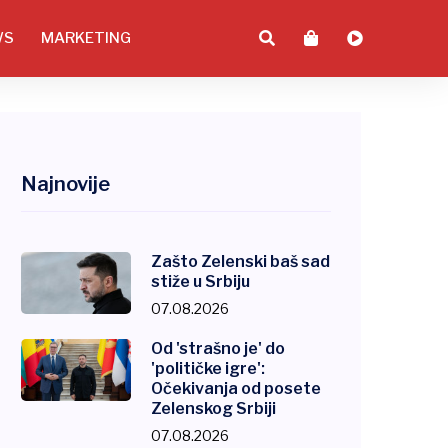
WS
MARKETING
Najnovije
Zašto Zelenski baš sad
stiže u Srbiju
07.08.2026
Od 'strašno je' do
'političke igre':
Očekivanja od posete
Zelenskog Srbiji
07.08.2026