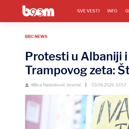
SVE VESTI
INFO
G
BBC NEWS
Protesti u Albaniji 
Trampovog zeta: Š
Milica Radenković Jeremić
03.06.2026. 10:57