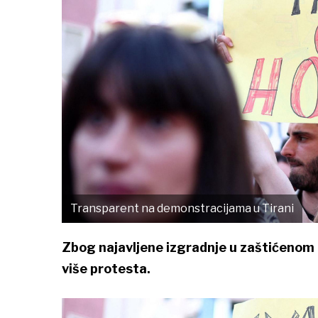
Transparent na demonstracijama u Tirani
Zbog najavljene izgradnje u zaštićenom 
više protesta.