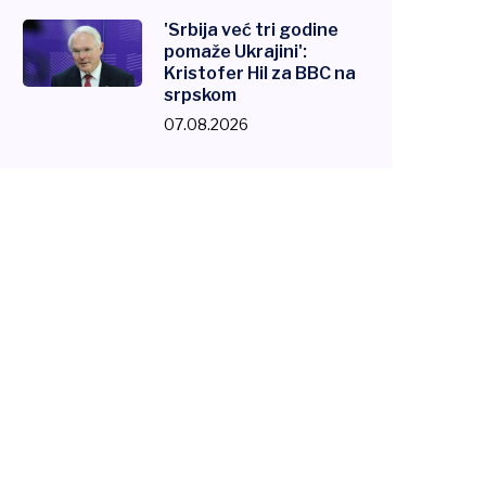
'Srbija već tri godine
pomaže Ukrajini':
Kristofer Hil za BBC na
srpskom
07.08.2026