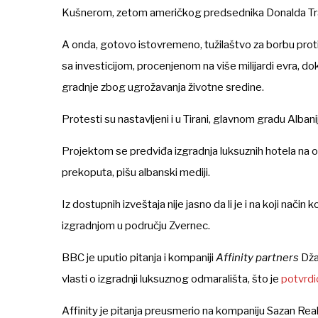
Kušnerom, zetom američkog predsednika Donalda Tr
A onda, gotovo istovremeno, tužilaštvo za borbu prot
sa investicijom, procenjenom na više milijardi evra, d
gradnje zbog ugrožavanja životne sredine.
Protesti su nastavljeni i u Tirani, glavnom gradu Albani
Projektom se predviđa izgradnja luksuznih hotela na
prekoputa, pišu albanski mediji.
Iz dostupnih izveštaja nije jasno da li je i na koji način
izgradnjom u području Zvernec.
BBC je uputio pitanja i kompaniji
Affinity partners
Dža
vlasti o izgradnji luksuznog odmarališta, što je
potvrdi
Affinity
je pitanja preusmerio na kompaniju
Sazan Rea