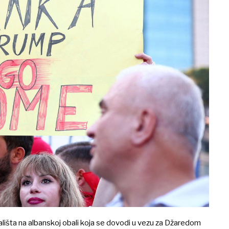
ališta na albanskoj obali koja se dovodi u vezu za Džaredom