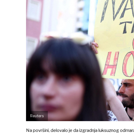
Reuters
Na površini, delovalo je da izgradnja luksuznog odmar