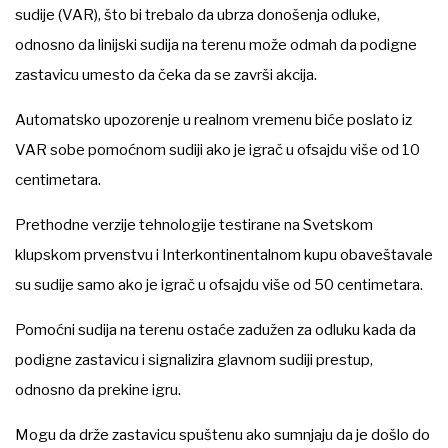
sudije (VAR), što bi trebalo da ubrza donošenja odluke,
odnosno da linijski sudija na terenu može odmah da podigne
zastavicu umesto da čeka da se završi akcija.
Automatsko upozorenje u realnom vremenu biće poslato iz
VAR sobe pomoćnom sudiji ako je igrač u ofsajdu više od 10
centimetara.
Prethodne verzije tehnologije testirane na Svetskom
klupskom prvenstvu i Interkontinentalnom kupu obaveštavale
su sudije samo ako je igrač u ofsajdu više od 50 centimetara.
Pomoćni sudija na terenu ostaće zadužen za odluku kada da
podigne zastavicu i signalizira glavnom sudiji prestup,
odnosno da prekine igru.
Mogu da drže zastavicu spuštenu ako sumnjaju da je došlo do