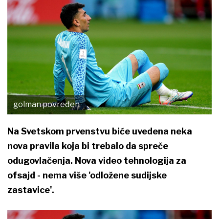
golman povređen
Na Svetskom prvenstvu biće uvedena neka
nova pravila koja bi trebalo da spreče
odugovlačenja. Nova video tehnologija za
ofsajd - nema više 'odložene sudijske
zastavice'.