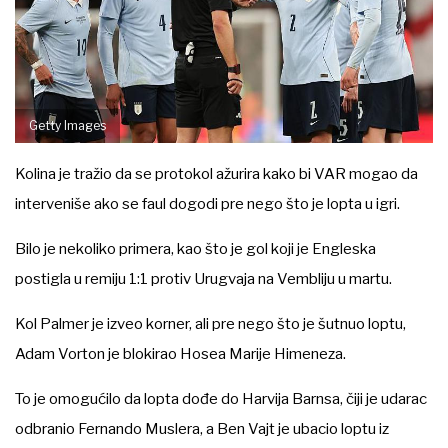
Getty Images
Kolina je tražio da se protokol ažurira kako bi VAR mogao da
interveniše ako se faul dogodi pre nego što je lopta u igri.
Bilo je nekoliko primera, kao što je gol koji je Engleska
postigla u remiju 1:1 protiv Urugvaja na Vembliju u martu.
Kol Palmer je izveo korner, ali pre nego što je šutnuo loptu,
Adam Vorton je blokirao Hosea Marije Himeneza.
To je omogućilo da lopta dođe do Harvija Barnsa, čiji je udarac
odbranio Fernando Muslera, a Ben Vajt je ubacio loptu iz