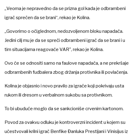
„Veoma je nepravedno da se prizna gol kada je odbrambeni
igrač sprečen da se brani“, rekao je Kolina.
„Govorimo o očiglednom, nedozvoljenom bloku napadača.
Jedini cilj mu je da se spreči odbrambeni igrač da se brani i u
tim situacijama reagovaće VAR", rekao je Kolina.
Ovo će se odnositi samo na faulove napadača, a ne prekršaje
odbrambenih fudbalera zbog držanja protivnika ili povlačenja.
Kolina je objasnio i novo pravilo za igrače koji pokrivaju usta
rukom ili dresom u verbalnom sukobu sa protivnikom.
To bi ubuduće moglo da se sankcioniše crvenim kartonom.
Povod za ovakvu odluku je kontroverzni incident u kojem su
učestvovali krilni igrač Benfike Đanluka Prestijani i Vinisijus iz