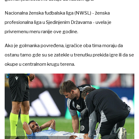
Nacionalna ženska fudbalska liga (NWSL) - ženska
profesionalna liga u Sjedinjenim Državama - uvela je
privremenu meru ranije ove godine.
Ako je golmanka povređena, igračice oba tima moraju da
ostanu tamo gde su se zatekle u trenutku prekida igre ili da se
okupe u centralnom krugu terena.