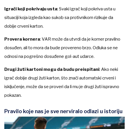
Igrači koji pokrivaju usta
: Svaki igrač koji pokriva usta u
situaciji koja izgleda kao sukob sa protivnikom rizikuje da
dobije crveni karton.
Provera kornera
: VAR može da utvrdi da je korner pravilno
dosuđen, ali to mora da bude provereno brzo. Odluka se ne
odnosi na pogrešno dosuđene gol-aut udarce.
Drugi žuti kartoni mogu da budu preispitani
: Ako neki
igrač dobije drugi žuti karton, što znači automatski crveni i
isključenje, može da se proveri da li mu je drugi žuti ispravno
pokazan.
Pravilo koje nas je sve nerviralo odlazi u istoriju