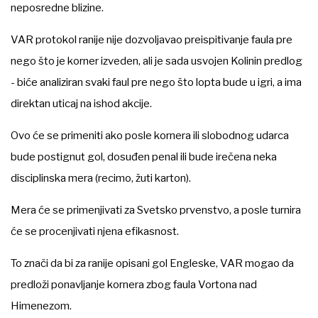
neposredne blizine.
VAR protokol ranije nije dozvoljavao preispitivanje faula pre
nego što je korner izveden, ali je sada usvojen Kolinin predlog
- biće analiziran svaki faul pre nego što lopta bude u igri, a ima
direktan uticaj na ishod akcije.
Ovo će se primeniti ako posle kornera ili slobodnog udarca
bude postignut gol, dosuđen penal ili bude irečena neka
disciplinska mera (recimo, žuti karton).
Mera će se primenjivati za Svetsko prvenstvo, a posle turnira
će se procenjivati njena efikasnost.
To znači da bi za ranije opisani gol Engleske, VAR mogao da
predloži ponavljanje kornera zbog faula Vortona nad
Himenezom.