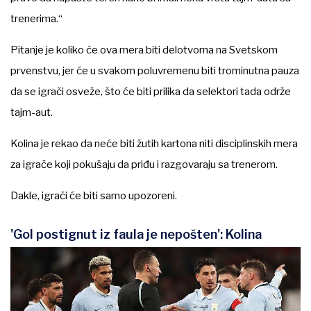
trenerima.“
Pitanje je koliko će ova mera biti delotvorna na Svetskom
prvenstvu, jer će u svakom poluvremenu biti trominutna pauza
da se igrači osveže, što će biti prilika da selektori tada održe
tajm-aut.
Kolina je rekao da neće biti žutih kartona niti disciplinskih mera
za igrače koji pokušaju da priđu i razgovaraju sa trenerom.
Dakle, igrači će biti samo upozoreni.
'Gol postignut iz faula je nepošten': Kolina