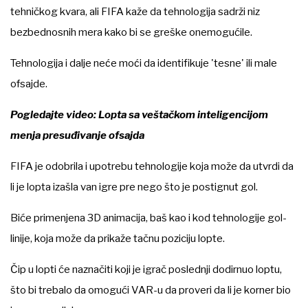
tehničkog kvara, ali FIFA kaže da tehnologija sadrži niz
bezbednosnih mera kako bi se greške onemogućile.
Tehnologija i dalje neće moći da identifikuje 'tesne' ili male
ofsajde.
Pogledajte video: Lopta sa veštačkom inteligencijom
menja presuđivanje ofsajda
FIFA je odobrila i upotrebu tehnologije koja može da utvrdi da
li je lopta izašla van igre pre nego što je postignut gol.
Biće primenjena 3D animacija, baš kao i kod tehnologije gol-
linije, koja može da prikaže tačnu poziciju lopte.
Čip u lopti će naznačiti koji je igrač poslednji dodirnuo loptu,
što bi trebalo da omogući VAR-u da proveri da li je korner bio