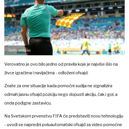
Getty Images
Verovatno je ovo bilo jedno od pravila koje je najviše išlo na
živce igračima i navijačima - odloženi ofsajd.
Znate za one situacije kada pomoćni sudija ne signalizira
odmah jasnu ofsajd poziciju nego dopusti akciju, čak i gol, a
onda podigne zastavicu.
Na Svetskom prvenstvu FIFA će predstaviti novu tehnologiju
- uvodi se napredni poluautomatski ofsajd za video pomoćne