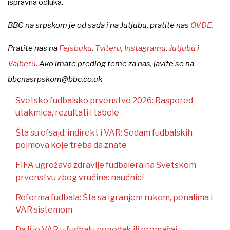
ispravna odluka.
BBC na srpskom je od sada i na Jutjubu, pratite nas
OVDE.
Pratite nas na
Fejsbuku
,
Tviteru
,
Instagramu
,
Jutjubu
i
Vajberu
. Ako imate predlog teme za nas, javite se na
bbcnasrpskom@bbc.co.uk
Svetsko fudbalsko prvenstvo 2026: Raspored
utakmica, rezultati i tabele
Šta su ofsajd, indirekt i VAR: Sedam fudbalskih
pojmova koje treba da znate
FIFA ugrožava zdravlje fudbalera na Svetskom
prvenstvu zbog vrućina: naučnici
Reforma fudbala: Šta sa igranjem rukom, penalima i
VAR sistemom
Da li je VAR u fudbalu pogodak ili promašaj