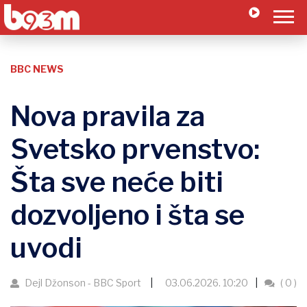
BBC NEWS
Nova pravila za
Svetsko prvenstvo:
Šta sve neće biti
dozvoljeno i šta se
uvodi
Dejl Džonson - BBC Sport
03.06.2026. 10:20
( 0 )