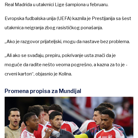
Real Madrida u utakmici Lige šampiona u februaru.
Evropska fudbalska unija (UEFA) kaznila je Prestijanija sa šest
utakmica neigranja zbog rasističkog ponašanja.
„Ako je razgovor prijateljski, mogu da nastave bez problema.
„Ali ako se svađaju, prepiru, pokrivanje usta znači da je
moguće da radite nešto veoma pogrešno, a kazna za to je -
crveni karton“, objasnio je Kolina.
Promena propisa za Mundijal