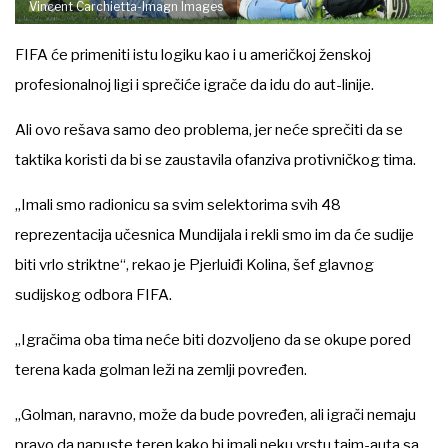
Vincent Carchietta-Imagn Images
FIFA će primeniti istu logiku kao i u američkoj ženskoj
profesionalnoj ligi i sprečiće igrače da idu do aut-linije.
Ali ovo rešava samo deo problema, jer neće sprečiti da se
taktika koristi da bi se zaustavila ofanziva protivničkog tima.
„Imali smo radionicu sa svim selektorima svih 48
reprezentacija učesnica Mundijala i rekli smo im da će sudije
biti vrlo striktne“, rekao je Pjerluiđi Kolina, šef glavnog
sudijskog odbora FIFA.
„Igračima oba tima neće biti dozvoljeno da se okupe pored
terena kada golman leži na zemlji povređen.
„Golman, naravno, može da bude povređen, ali igrači nemaju
pravo da napuste teren kako bi imali neku vrstu tajm-auta sa