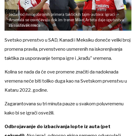
Jedan od mnogobrojnih primera taktičkih tajm-autova: igrači
Arsenala se osvećavaju dok im trener Mikel Arteta daje uputustva
REUTERS/Phil Noble
za nastavak meča
Svetsko prvenstvo u SAD, Kanadi i Meksiku doneće veliki broj
promena pravila, prvenstveno usmerenih na iskorenjivanja
taktika za usporavanje tempa igre i „krađu" vremena.
Kolina se nada da će ove promene značiti da nadoknada
vremena neće biti toliko duga kao na Svetskom prvenstvu u
Kataru 2022. godine.
Zagarantovana su tri minuta pauze u svakom poluvremenu
kako bi se igrači osvežili.
Odbrojavanje do izbacivanja lopte iz auta (pet
sekundi)
: Ako igrač, odnosno ekipa namerno odugovlači