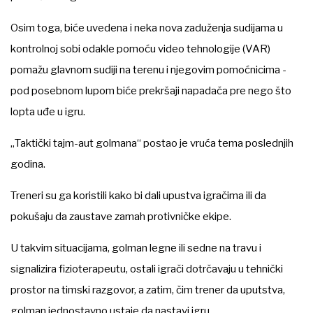
Osim toga, biće uvedena i neka nova zaduženja sudijama u
kontrolnoj sobi odakle pomoću video tehnologije (VAR)
pomažu glavnom sudiji na terenu i njegovim pomoćnicima -
pod posebnom lupom biće prekršaji napadača pre nego što
lopta uđe u igru.
„Taktički tajm-aut golmana“ postao je vruća tema poslednjih
godina.
Treneri su ga koristili kako bi dali upustva igračima ili da
pokušaju da zaustave zamah protivničke ekipe.
U takvim situacijama, golman legne ili sedne na travu i
signalizira fizioterapeutu, ostali igrači dotrčavaju u tehnički
prostor na timski razgovor, a zatim, čim trener da uputstva,
golman jednostavno ustaje da nastavi igru.