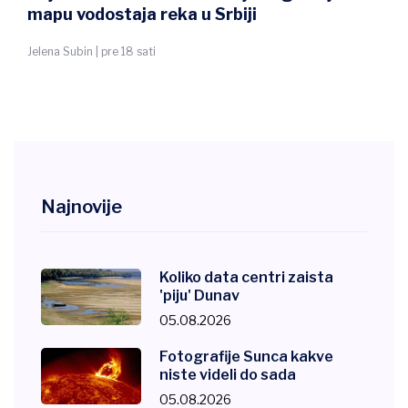
da se zaštitite
Dejana Vukadinović | pre 18 sati
Najnovije
Koliko data centri zaista
'piju' Dunav
05.08.2026
Fotografije Sunca kakve
niste videli do sada
05.08.2026