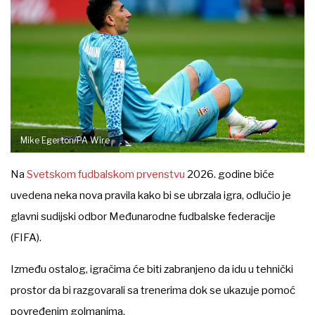
Mike Egerton/PA Wire
Na
Svetskom fudbalskom prvenstvu
2026. godine biće
uvedena neka nova pravila kako bi se ubrzala igra, odlučio je
glavni sudijski odbor Međunarodne fudbalske federacije
(FIFA).
Između ostalog, igračima će biti zabranjeno da idu u tehnički
prostor da bi razgovarali sa trenerima dok se ukazuje pomoć
povređenim golmanima.