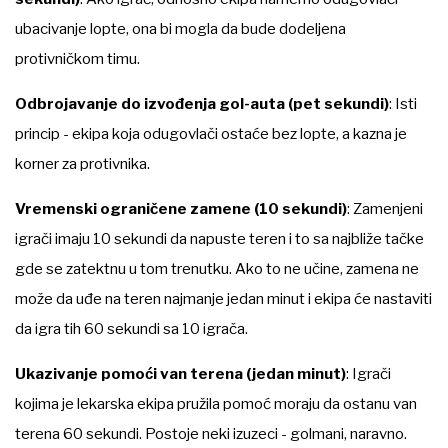
ubacivanje lopte, ona bi mogla da bude dodeljena
protivničkom timu.
Odbrojavanje do izvođenja gol-auta (pet sekundi)
: Isti
princip - ekipa koja odugovlači ostaće bez lopte, a kazna je
korner za protivnika.
Vremenski ograničene zamene (10 sekundi)
: Zamenjeni
igrači imaju 10 sekundi da napuste teren i to sa najbliže tačke
gde se zatektnu u tom trenutku. Ako to ne učine, zamena ne
može da uđe na teren najmanje jedan minut i ekipa će nastaviti
da igra tih 60 sekundi sa 10 igrača.
Ukazivanje pomoći van terena (jedan minut)
: Igrači
kojima je lekarska ekipa pružila pomoć moraju da ostanu van
terena 60 sekundi. Postoje neki izuzeci - golmani, naravno.