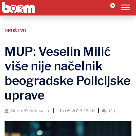
DRUŠTVO
MUP: Veselin Milić
više nije načelnik
beogradske Policijske
uprave
Boom93 Redakcija
15.05.2026. 12:48
( 1 )