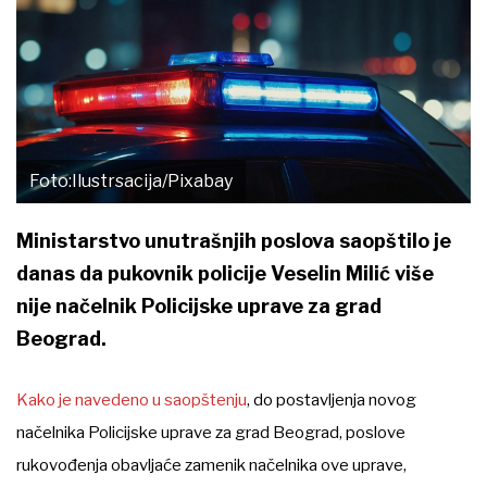
Foto:Ilustrsacija/Pixabay
Ministarstvo unutrašnjih poslova saopštilo je
danas da pukovnik policije Veselin Milić više
nije načelnik Policijske uprave za grad
Beograd.
Kako je navedeno u saopštenju
, do postavljenja novog
načelnika Policijske uprave za grad Beograd, poslove
rukovođenja obavljaće zamenik načelnika ove uprave,