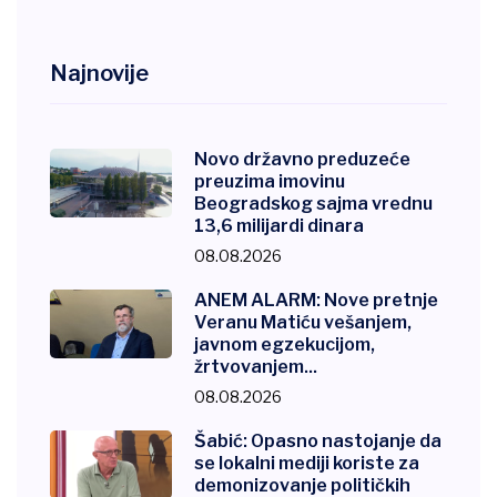
Najnovije
Novo državno preduzeće
preuzima imovinu
Beogradskog sajma vrednu
13,6 milijardi dinara
08.08.2026
ANEM ALARM: Nove pretnje
Veranu Matiću vešanjem,
javnom egzekucijom,
žrtvovanjem...
08.08.2026
Šabić: Opasno nastojanje da
se lokalni mediji koriste za
demonizovanje političkih