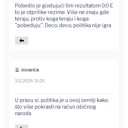
Pobedio je gostujući tim rezultatom 0:0 E
to je otprilike rezime. Više ne znaju gde
teraju, protiv koga teraju i koga
''pobeđuju''. Deco, deco, politika nije igra
Jovanča
3.12.2025. 15:25
U pravu si, politika je u ovoj zemlji kako
što više pokrasti na račun običnog
naroda