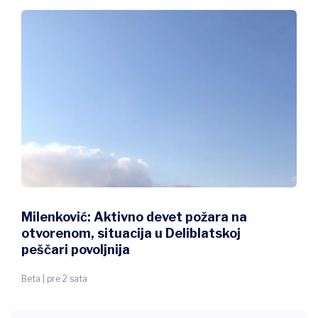
Milenković: Aktivno devet požara na
otvorenom, situacija u Deliblatskoj
peščari povoljnija
Beta | pre 2 sata