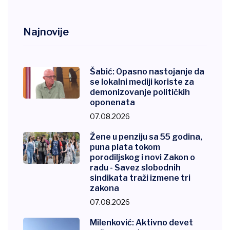
Najnovije
Šabić: Opasno nastojanje da
se lokalni mediji koriste za
demonizovanje političkih
oponenata
07.08.2026
Žene u penziju sa 55 godina,
puna plata tokom
porodiljskog i novi Zakon o
radu - Savez slobodnih
sindikata traži izmene tri
zakona
07.08.2026
Milenković: Aktivno devet