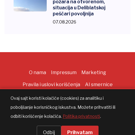
požara na otvorenom,
situacija u Deliblatskoj
peščari povoljnija
07.08.2026
O nama
Impressum
Marketing
Pravila i uslovi korišćenja
AI smernice
Ovaj sajt koristi kolačiće (cookies) za analitiku i
poboljšanje korisničkog iskustva. Možete prihvatiti ili
Copyright ©
2026
All rights reserved |
AppWorks
odbiti korišćenje kolačića.
Politika privatnosti
.
Odbij
Prihvatam