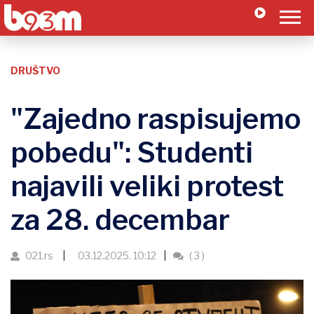
DRUŠTVO
"Zajedno raspisujemo
pobedu": Studenti
najavili veliki protest
za 28. decembar
021.rs
03.12.2025. 10:12
( 3 )