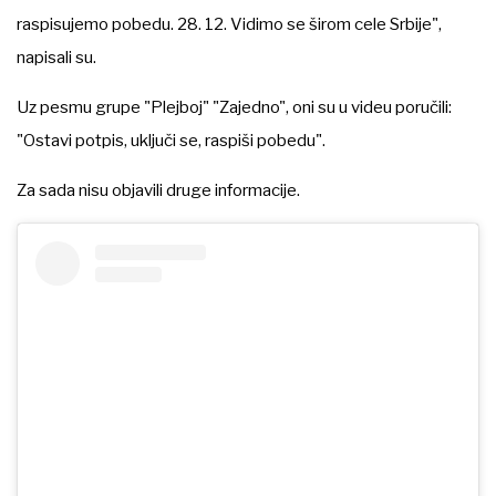
raspisujemo pobedu. 28. 12. Vidimo se širom cele Srbije",
napisali su.
Uz pesmu grupe "Plejboj" "Zajedno", oni su u videu poručili:
"Ostavi potpis, uključi se, raspiši pobedu".
Za sada nisu objavili druge informacije.