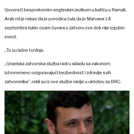
Govoreći besprekornim engleskim jezikom u kafiću u Ramali,
Arab mi je rekao da je porodica čula da je Marvana 14.
septembra tuklo osam čuvara u zatvoru sve dok nije izgubio
svest.
„To su lažne tvrdnje.
„Izraelska zatvorska služba radi u skladu sa zakonom,
istovremeno osiguravajući bezbednost i zdravlje svih
zatvorenika", rekli su iz ove službe ranije u oktobru za BBC.