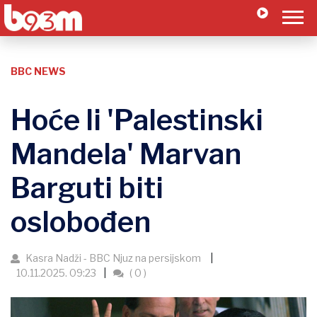
BBC NEWS
Hoće li 'Palestinski
Mandela' Marvan
Barguti biti
oslobođen
Kasra Nadži - BBC Njuz na persijskom
10.11.2025. 09:23
( 0 )