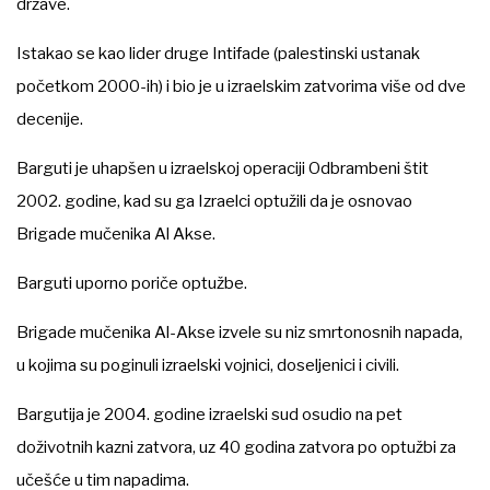
države.
Istakao se kao lider druge Intifade (palestinski ustanak
početkom 2000-ih) i bio je u izraelskim zatvorima više od dve
decenije.
Barguti je uhapšen u izraelskoj operaciji Odbrambeni štit
2002. godine, kad su ga Izraelci optužili da je osnovao
Brigade mučenika Al Akse.
Barguti uporno poriče optužbe.
Brigade mučenika Al-Akse izvele su niz smrtonosnih napada,
u kojima su poginuli izraelski vojnici, doseljenici i civili.
Bargutija je 2004. godine izraelski sud osudio na pet
doživotnih kazni zatvora, uz 40 godina zatvora po optužbi za
učešće u tim napadima.