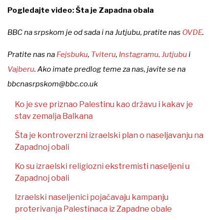
Pogledajte video: Šta je Zapadna obala
BBC na srpskom je od sada i na Jutjubu, pratite nas
OVDE
.
Pratite nas na
Fejsbuku
,
Tviteru
,
Instagramu,
Jutjubu
i
Vajberu
. Ako imate predlog teme za nas, javite se na
bbcnasrpskom@bbc.co.uk
Ko je sve priznao Palestinu kao državu i kakav je
stav zemalja Balkana
Šta je kontroverzni izraelski plan o naseljavanju na
Zapadnoj obali
Ko su izraelski religiozni ekstremisti naseljeni u
Zapadnoj obali
Izraelski naseljenici pojačavaju kampanju
proterivanja Palestinaca iz Zapadne obale