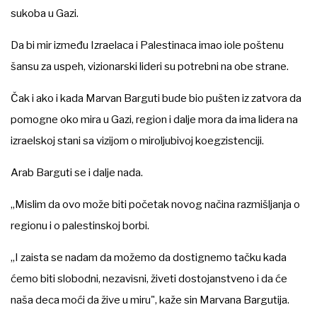
sukoba u Gazi.
Da bi mir između Izraelaca i Palestinaca imao iole poštenu
šansu za uspeh, vizionarski lideri su potrebni na obe strane.
Čak i ako i kada Marvan Barguti bude bio pušten iz zatvora da
pomogne oko mira u Gazi, region i dalje mora da ima lidera na
izraelskoj stani sa vizijom o miroljubivoj koegzistenciji.
Arab Barguti se i dalje nada.
„Mislim da ovo može biti početak novog načina razmišljanja o
regionu i o palestinskoj borbi.
„I zaista se nadam da možemo da dostignemo tačku kada
ćemo biti slobodni, nezavisni, živeti dostojanstveno i da će
naša deca moći da žive u miru", kaže sin Marvana Bargutija.