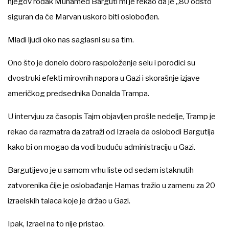
njegov rođak Muhamed Barguti mi je rekao da je „80 odsto"
siguran da će Marvan uskoro biti oslobođen.
Mladi ljudi oko nas saglasni su sa tim.
Ono što je donelo dobro raspoloženje selu i porodici su
dvostruki efekti mirovnih napora u Gazi i skorašnje izjave
američkog predsednika Donalda Trampa.
U intervjuu za časopis Tajm objavljen prošle nedelje, Tramp je
rekao da razmatra da zatraži od Izraela da oslobodi Bargutija
kako bi on mogao da vodi buduću administraciju u Gazi.
Bargutijevo je u samom vrhu liste od sedam istaknutih
zatvorenika čije je oslobađanje Hamas tražio u zamenu za 20
izraelskih talaca koje je držao u Gazi.
Ipak, Izrael na to nije pristao.