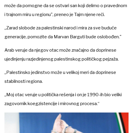
može da pomogne da se ostvari san koji delimo o pravednom
i trajnom miru u regionu", preneo je Tajm njene reči.
„Zarad slobode za palestinski narod i mira za sve buduće
generacije, pomozite da Marvan Barguti bude oslobođen."
Arab veruje da njegov otac može značajno da doprinese
ujedinjenju razjedinjenog palestinskog političkog pejzaža.
„Palestinsko jedinstvo može u velikoj meri da doprinese
stabilnosti regiona.
„Moj otac veruje u politička rešenja i on je 1990-ih bio veliki
zagovornik koegzistencije i mirovnog procesa.“