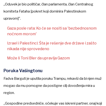
„Oduvek je bio političar, član parlamenta, član Centralnog
komiteta Fataha [pokret koji dominira Palestinskom
upravom]".
Gaza posle rata: Ko će se nositi sa 'bezbednosnom
noćnom morom'
Izrael i Palestinci: Šta je rešenje dve države i zašto
nikada nije sprovedeno
Može li Toni Bler da upravlja Gazom
Poruka Vašingtonu
Fadva Barguti je uputila poruku Trampu, rekavši da bi njen muž
mogao da mu pomogne da postigne cilj dovođenja mira u
region.
„Gospodine predsedniče, očekuje vas iskreni partner, onaj koji