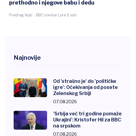
prethodno i njegove babu i dedu
Predrag Vujić - BBC novinar | pre 6 sati
Najnovije
Od 'strašno je' do 'političke
igre': Očekivanja od posete
Zelenskog Srbiji
07.08.2026
'Srbija već tri godine pomaže
Ukrajini': Kristofer Hil za BBC
na srpskom
07.08.2026