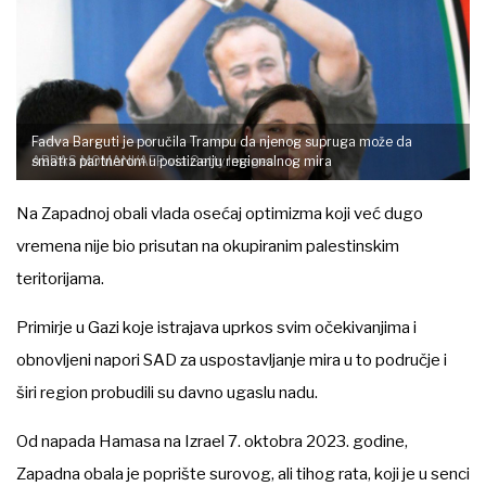
Fadva Barguti je poručila Trampu da njenog supruga može da
ABBAS MOMANI/AFP via Getty Images
smatra partnerom u postizanju regionalnog mira
Na Zapadnoj obali vlada osećaj optimizma koji već dugo
vremena nije bio prisutan na okupiranim palestinskim
teritorijama.
Primirje u Gazi koje istrajava uprkos svim očekivanjima i
obnovljeni napori SAD za uspostavljanje mira u to područje i
širi region probudili su davno ugaslu nadu.
Od napada Hamasa na Izrael 7. oktobra 2023. godine,
Zapadna obala je poprište surovog, ali tihog rata, koji je u senci