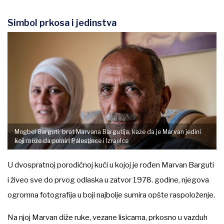
Simbol prkosa i jedinstva
Mogbel Barguti, brat Marvana Bargutija, kaže da je Marvan jedini
Scott Peterson/Getty Images
koji može da pomiri Palestince i Izraelce
U dvospratnoj porodičnoj kući u kojoj je rođen Marvan Barguti
i živeo sve do prvog odlaska u zatvor 1978. godine, njegova
ogromna fotografija u boji najbolje sumira opšte raspoloženje.
Na njoj Marvan diže ruke, vezane lisicama, prkosno u vazduh