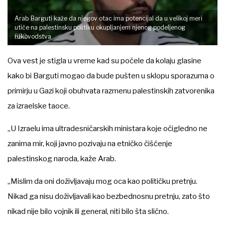
Arab Barguti kaže da njegov otac ima potencijal da u velikoj meri
utiče na palestinsku politiku okupljanjem njenog podeljenog
BBC
rukovodstva
Ova vest je stigla u vreme kad su počele da kolaju glasine
kako bi Barguti mogao da bude pušten u sklopu sporazuma o
primirju u Gazi koji obuhvata razmenu palestinskih zatvorenika
za izraelske taoce.
„U Izraelu ima ultradesničarskih ministara koje očigledno ne
zanima mir, koji javno pozivaju na etničko čišćenje
palestinskog naroda, kaže Arab.
„Mislim da oni doživljavaju mog oca kao političku pretnju.
Nikad ga nisu doživljavali kao bezbednosnu pretnju, zato što
nikad nije bilo vojnik ili general, niti bilo šta slično.