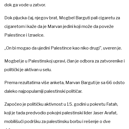
dok ga vode u zatvor.
Dok pijucka čaj, njegov brat, Mogbel Barguti pali cigaretu za
cigaretom i kaže da je Marvan jedini koji može da poveže
Palestince i Izraelce.
„On bi mogao da ujedini Palestince kao niko drugi", uveren je.
Mogbel je u Palestinskoj upravi, član je odbora za zatvorenike i
politički je aktivan u selu.
Prema rezultatima više anketa, Marvan Barguti je sa 66 odsto
daleko najpopularniji palestinski političar.
Započeo je političku aktivnost u 15. godini u pokretu Fatah,
koji je tada predvodio pokojni palestinski lider Jaser Arafat,
mobilišući podršku za palestinsku borbu i rešenje o dve