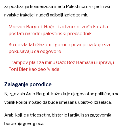
za postizanje konsenzusa među Palestincima, ujedinivši
rivalske frakcije i nudeći najbolji izgled za mir.
Marvan Barguti: Hoće li zatvoreni vođa Fataha
postati naredni palestinski predsednik
Ko će vladati Gazom - goruće pitanje na koje svi
pokušavaju da odgovore
Trampov plan za mir u Gazi: Bez Hamasa u upravi, i
Toni Bler kao deo 'vlade'
Zalaganje porodice
Njegov sin Arab Barguti kaže da je njegov otac političar, a ne
vojnik koji bi mogao da bude umešan u ubistvo Izraelaca.
Arab, koji je u tridesetim, bistar je i artikulisan zagovornik
borbe njegovog oca.