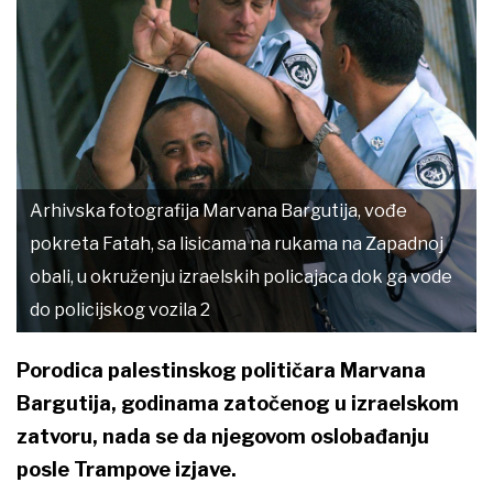
Arhivska fotografija Marvana Bargutija, vođe
pokreta Fatah, sa lisicama na rukama na Zapadnoj
obali, u okruženju izraelskih policajaca dok ga vode
do policijskog vozila 2
Porodica palestinskog političara Marvana
Bargutija, godinama zatočenog u izraelskom
zatvoru, nada se da njegovom oslobađanju
posle Trampove izjave.