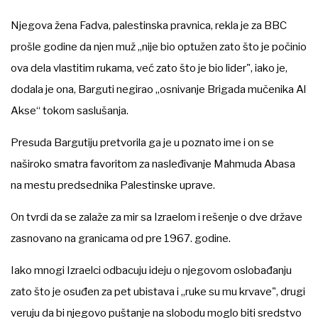
Njegova žena Fadva, palestinska pravnica, rekla je za BBC
prošle godine da njen muž „nije bio optužen zato što je počinio
ova dela vlastitim rukama, već zato što je bio lider", iako je,
dodala je ona, Barguti negirao „osnivanje Brigada mučenika Al
Akse“ tokom saslušanja.
Presuda Bargutiju pretvorila ga je u poznato ime i on se
naširoko smatra favoritom za nasleđivanje Mahmuda Abasa
na mestu predsednika Palestinske uprave.
On tvrdi da se zalaže za mir sa Izraelom i rešenje o dve države
zasnovano na granicama od pre 1967. godine.
Iako mnogi Izraelci odbacuju ideju o njegovom oslobađanju
zato što je osuđen za pet ubistava i „ruke su mu krvave", drugi
veruju da bi njegovo puštanje na slobodu moglo biti sredstvo