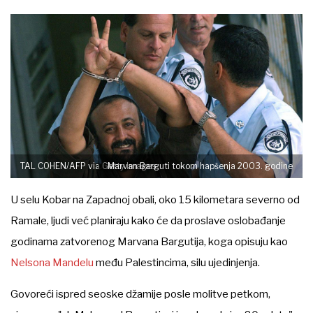
TAL COHEN/AFP via Getty Images
Marvan Barguti tokom hapšenja 2003. godine
U selu Kobar na Zapadnoj obali, oko 15 kilometara severno od
Ramale, ljudi već planiraju kako će da proslave oslobađanje
godinama zatvorenog Marvana Bargutija, koga opisuju kao
Nelsona Mandelu
među Palestincima, silu ujedinjenja.
Govoreći ispred seoske džamije posle molitve petkom,