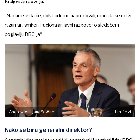
Kraljevsku povelju.
„Nadam se da će, dok budemo napredovali, moći da se održi
razuman, smiren i racionalan javni razgovor o sledećem
poglavlju BBC-ja“.
Andrew Milligan/PA Wire
Tim Dejvi
Kako se bira generalni direktor?