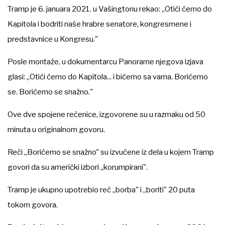
Tramp je 6. januara 2021. u Vašingtonu rekao: „Otići ćemo do
Kapitola i bodriti naše hrabre senatore, kongresmene i
predstavnice u Kongresu."
Posle montaže, u dokumentarcu Panorame njegova izjava
glasi: „Otići ćemo do Kapitola... i bićemo sa vama. Borićemo
se. Borićemo se snažno."
Ove dve spojene rečenice, izgovorene su u razmaku od 50
minuta u originalnom govoru.
Reči „Borićemo se snažno" su izvučene iz dela u kojem Tramp
govori da su američki izbori „korumpirani".
Tramp je ukupno upotrebio reč „borba" i „boriti" 20 puta
tokom govora.