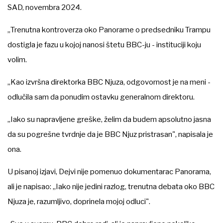
SAD, novembra 2024.
„Trenutna kontroverza oko Panorame o predsedniku Trampu
dostigla je fazu u kojoj nanosi štetu BBC-ju - instituciji koju
volim.
„Kao izvršna direktorka BBC Njuza, odgovornost je na meni -
odlučila sam da ponudim ostavku generalnom direktoru.
„Iako su napravljene greške, želim da budem apsolutno jasna
da su pogrešne tvrdnje da je BBC Njuz pristrasan", napisala je
ona.
U pisanoj izjavi, Dejvi nije pomenuo dokumentarac Panorama,
ali je napisao: „Iako nije jedini razlog, trenutna debata oko BBC
Njuza je, razumljivo, doprinela mojoj odluci".