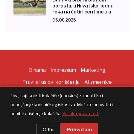
porastu, u Hrvatskoj jedna
reka na četiri centimetra
06.08.2026
O nama
Impressum
Marketing
Pravila i uslovi korišćenja
AI smernice
Ovaj sajt koristi kolačiće (cookies) za analitiku i
poboljšanje korisničkog iskustva. Možete prihvatiti ili
Copyright ©
2026
All rights reserved |
AppWorks
odbiti korišćenje kolačića.
Politika privatnosti
.
Odbij
Prihvatam