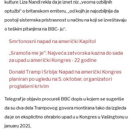
kulture Liza Nandi rekla da je iznet niz „veoma ozbiljnih
optužbi“ o britanskom emiteru, „od kojih je najozbiljnija da
postoji sistemska pristrasnost u načinu na koji se izveštavaju
o teškim pitanjima na BBC- ju“.
Smrtonosni napad na američki Kapitol
„Sramota me je": Najveća zatvorska kazna do sada
za upad u američki Kongres - 22 godine
Donald Tramp i Srbija: Napad na američki Kongres
planiran po ugledu na 5. oktobar, organizatori
proglašeni krivim
Telegraf je objavio procureli BBC dopis u kojem se sugeriše
da su dva dela Trampovog govora montirana tako da izgleda
da je on eksplicitno ohrabrio upad u u Kongres u Vašingtonu u
januaru 2021.