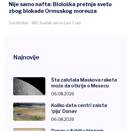
Infantino se izvinjava zbog grešaka, ali
ostaje predsednik FIFA
BBC Sport | pre 7 sati
Najnovije
Šta zalutala Maskova raketa
može da otkrije o Mesecu
06.08.2026
Koliko data centri zaista
'piju' Dunav
06.08.2026
Dunav u Srbiji u blagom