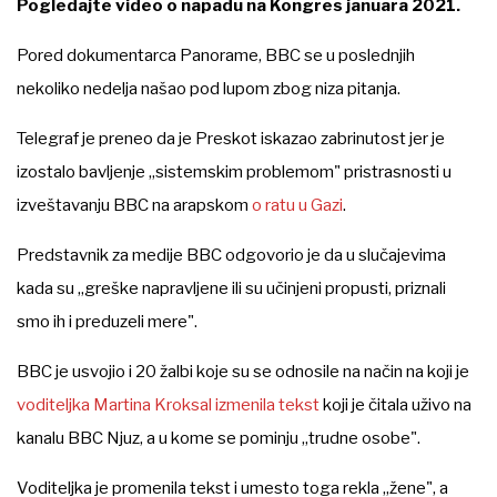
Pogledajte video o napadu na Kongres januara 2021.
Pored dokumentarca Panorame, BBC se u poslednjih
nekoliko nedelja našao pod lupom zbog niza pitanja.
Telegraf je preneo da je Preskot iskazao zabrinutost jer je
izostalo bavljenje „sistemskim problemom" pristrasnosti u
izveštavanju BBC na arapskom
o ratu u Gazi
.
Predstavnik za medije BBC odgovorio je da u slučajevima
kada su „greške napravljene ili su učinjeni propusti, priznali
smo ih i preduzeli mere".
BBC je usvojio i 20 žalbi koje su se odnosile na način na koji je
voditeljka Martina Kroksal izmenila tekst
koji je čitala uživo na
kanalu BBC Njuz, a u kome se pominju „trudne osobe".
Voditeljka je promenila tekst i umesto toga rekla „žene", a