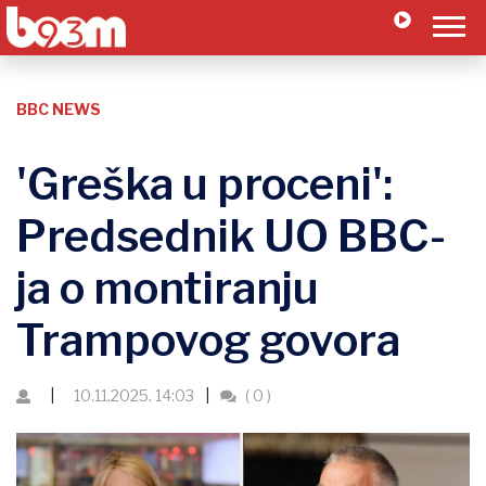
BBC NEWS
'Greška u proceni':
Predsednik UO BBC-
ja o montiranju
Trampovog govora
10.11.2025. 14:03
( 0 )