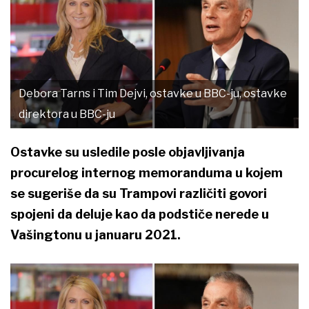
Debora Tarns i Tim Dejvi, ostavke u BBC-ju, ostavke
direktora u BBC-ju
Ostavke su usledile posle objavljivanja
procurelog internog memoranduma u kojem
se sugeriše da su Trampovi različiti govori
spojeni da deluje kao da podstiče nerede u
Vašingtonu u januaru 2021.