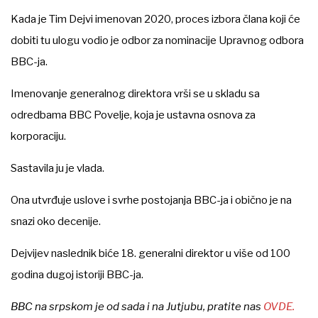
Kada je Tim Dejvi imenovan 2020, proces izbora člana koji će
dobiti tu ulogu vodio je odbor za nominacije Upravnog odbora
BBC-ja.
Imenovanje generalnog direktora vrši se u skladu sa
odredbama BBC Povelje, koja je ustavna osnova za
korporaciju.
Sastavila ju je vlada.
Ona utvrđuje uslove i svrhe postojanja BBC-ja i obično je na
snazi oko decenije.
Dejvijev naslednik biće 18. generalni direktor u više od 100
godina dugoj istoriji BBC-ja.
BBC na srpskom je od sada i na Jutjubu, pratite nas
OVDE.