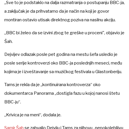
„Sve to je podstaklo na dalja razmatranja o postupanju BBC-ja,
a zaključak je da prihvatamo da je način na koji je govor
montiran ostavio utisak direktnog poziva na nasilnu akciju.
„BBC bi želeo da se izvini zbog te greške u proceni", objavio je
Šah.
Dejvijev odlazak posle pet godina na mestu šefa usledio je
posle serije kontroverzi oko BBC-ja poslednjih meseci, među
kojima je i izveštavanje sa muzičkog festivala u Glastonberiju.
Tarns je rekla da je „kontinuirana kontroverza“ oko
dokumentarca Panorama „dostigla fazu u kojoj nanosi štetu
BBC-ju“.
„Krivica je na meni“, dodala je.
Samir Šah
se zahvalio Dejviju i Tarns za njihovu „nepokolebljivu