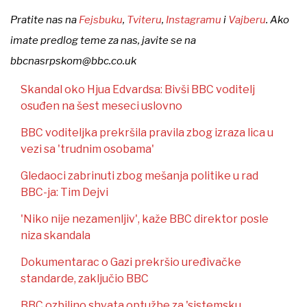
Pratite nas na
Fejsbuku
,
Tviteru
,
Instagramu
i
Vajberu
. Ako
imate predlog teme za nas, javite se na
bbcnasrpskom@bbc.co.uk
Skandal oko Hjua Edvardsa: Bivši BBC voditelj
osuđen na šest meseci uslovno
BBC voditeljka prekršila pravila zbog izraza lica u
vezi sa 'trudnim osobama'
Gledaoci zabrinuti zbog mešanja politike u rad
BBC-ja: Tim Dejvi
'Niko nije nezamenljiv', kaže BBC direktor posle
niza skandala
Dokumentarac o Gazi prekršio uređivačke
standarde, zaključio BBC
BBC ozbiljno shvata optužbe za 'sistemsku