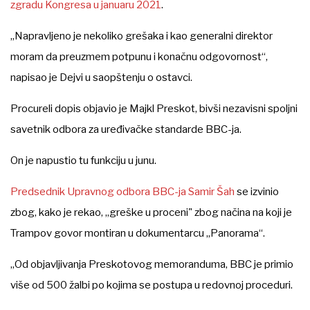
zgradu Kongresa u januaru 2021
.
„Napravljeno je nekoliko grešaka i kao generalni direktor
moram da preuzmem potpunu i konačnu odgovornost“,
napisao je Dejvi u saopštenju o ostavci.
Procureli dopis objavio je Majkl Preskot, bivši nezavisni spoljni
savetnik odbora za uređivačke standarde BBC-ja.
On je napustio tu funkciju u junu.
Predsednik Upravnog odbora BBC-ja Samir Šah
se izvinio
zbog, kako je rekao, „greške u proceni" zbog načina na koji je
Trampov govor montiran u dokumentarcu „Panorama“.
„Od objavljivanja Preskotovog memoranduma, BBC je primio
više od 500 žalbi po kojima se postupa u redovnoj proceduri.