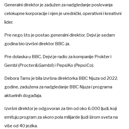
Generalni direktor je zadužen za nadgledanje poslovanja
celokupne korporacije i njen je urednički, operativni i kreativni
lider.
Pre nego što je postao generalni direktor, Dejvi je sedam
godina bio izvršni direktor BBC-ja.
Pre dolaska u BBC, Dejvi je radio za kompanije Prokter i
Gembl (
Procter&Gambli
) i PepsiKo (
PepsiCo
).
Debora Tarns je bila izvršna direktorka BBC Njuza od 2022.
godine, zadužena za nadgledanje BBC Njuza i programa
aktuelnih događaja.
Izvršni direktor je odgovoran za tim od oko 6.000 ljudi, koji
emituju program za skoro pola milijarde ljudi širom sveta na
više od 40 jezika.