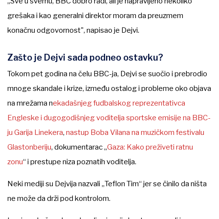
„Sve u svemu, BBC dobro radi, ali je napravljeno nekoliko
grešaka i kao generalni direktor moram da preuzmem
konačnu odgovornost", napisao je Dejvi.
Zašto je Dejvi sada podneo ostavku?
Tokom pet godina na čelu BBC-ja, Dejvi se suočio i prebrodio
mnoge skandale i krize, između ostalog i probleme oko objava
na mrežama n
ekadašnjeg fudbalskog reprezentativca
Engleske i dugogodišnjeg voditelja sportske emisije na BBC-
ju Garija Linekera
,
nastup Boba Vilana na muzičkom festivalu
Glastonberiju
, dokumentarac „
Gaza: Kako preživeti ratnu
zonu
“ i prestupe niza poznatih voditelja.
Neki mediji su Dejvija nazvali „Teflon Tim“ jer se činilo da ništa
ne može da drži pod kontrolom.