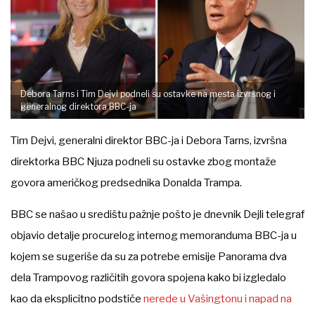
Debora Tarns i Tim Dejvi podneli su ostavke na mesta izvršnog i
BBC
generalnog direktora BBC-ja
Tim Dejvi, generalni direktor BBC-ja i Debora Tarns, izvršna
direktorka BBC Njuza podneli su ostavke zbog montaže
govora američkog predsednika Donalda Trampa.
BBC se našao u središtu pažnje pošto je dnevnik Dejli telegraf
objavio detalje procurelog internog memoranduma BBC-ja u
kojem se sugeriše da su za potrebe emisije Panorama dva
dela Trampovog različitih govora spojena kako bi izgledalo
kao da eksplicitno podstiče
nerede u Vašingtonu i napad na