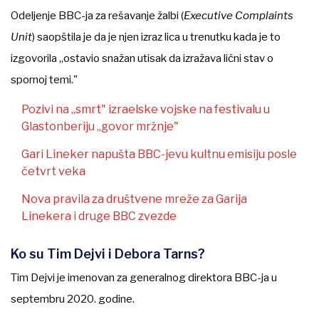
Odeljenje BBC-ja za rešavanje žalbi (
Executive Complaints
Unit
) saopštila je da je njen izraz lica u trenutku kada je to
izgovorila „ostavio snažan utisak da izražava lični stav o
spornoj temi."
Pozivi na „smrt" izraelske vojske na festivalu u
Glastonberiju „govor mržnje"
Gari Lineker napušta BBC-jevu kultnu emisiju posle
četvrt veka
Nova pravila za društvene mreže za Garija
Linekera i druge BBC zvezde
Ko su Tim Dejvi i Debora Tarns?
Tim Dejvi je imenovan za generalnog direktora BBC-ja u
septembru 2020. godine.