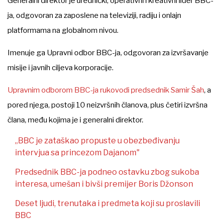
Generalni direktor je urednički, operativni i kreativni lider BBC-
ja, odgovoran za zaposlene na televiziji, radiju i onlajn
platformama na globalnom nivou.
Imenuje ga Upravni odbor BBC-ja, odgovoran za izvršavanje
misije i javnih ciljeva korporacije.
Upravnim odborom BBC-ja rukovodi predsednik Samir Šah
, a
pored njega, postoji 10 neizvršnih članova, plus četiri izvršna
člana, među kojima je i generalni direktor.
„BBC je zataškao propuste u obezbeđivanju
intervjua sa princezom Dajanom"
Predsednik BBC-ja podneo ostavku zbog sukoba
interesa, umešan i bivši premijer Boris Džonson
Deset ljudi, trenutaka i predmeta koji su proslavili
BBC