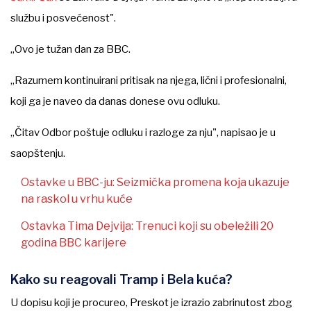
službu i posvećenost".
„Ovo je tužan dan za BBC.
„Razumem kontinuirani pritisak na njega, lični i profesionalni,
koji ga je naveo da danas donese ovu odluku.
„Čitav Odbor poštuje odluku i razloge za nju", napisao je u
saopštenju.
Ostavke u BBC-ju: Seizmička promena koja ukazuje
na raskol u vrhu kuće
Ostavka Tima Dejvija: Trenuci koji su obeležili 20
godina BBC karijere
Kako su reagovali Tramp i Bela kuća?
U dopisu koji je procureo, Preskot je izrazio zabrinutost zbog