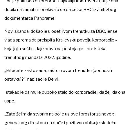
I on je pokušao da prebrodi najnoviju kontroverzu, ali je ona
dobila na zamahu i očekivalo se da će se BBC izviniti zbog
dokumentarca Panorame.
Novi skandal došao je u osetljivom trenutku za BBC, jer se
vlada sprema da preispita Kraljevsku povelju korporacije -
koja joj u suštini daje pravo na postojanje - pre isteka
trenutnog mandata 2027. godine.
„Pitaćete zašto sada, zašto u ovom trenutku (podnosim
ostavku)?“, napisao je Dejvi.
Istakao je da mu je duboko stalo do korporacije i da želi da ona
uspe.
„Zato želim da stvorim najbolje uslove i prostor za novog
generalnog direktora da dođe i pozitivno oblikuje sledeću