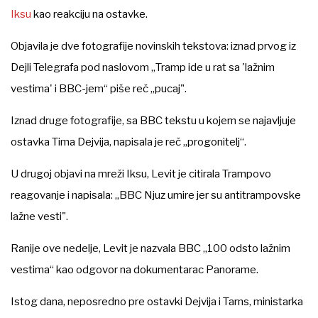
Iksu
kao reakciju na ostavke.
Objavila je dve fotografije novinskih tekstova: iznad prvog iz
Dejli Telegrafa pod naslovom „Tramp ide u rat sa 'lažnim
vestima' i BBC-jem“ piše reč „pucaj".
Iznad druge fotografije, sa BBC tekstu u kojem se najavljuje
ostavka Tima Dejvija, napisala je reč „progonitelj“.
U drugoj objavi na mreži Iksu, Levit je citirala Trampovo
reagovanje i napisala: „BBC Njuz umire jer su antitrampovske
lažne vesti".
Ranije ove nedelje, Levit je nazvala BBC „100 odsto lažnim
vestima“ kao odgovor na dokumentarac Panorame.
Istog dana, neposredno pre ostavki Dejvija i Tarns, ministarka