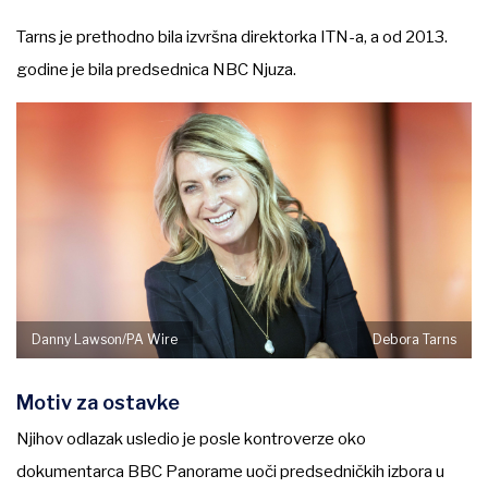
Tarns je prethodno bila izvršna direktorka ITN-a, a od 2013.
godine je bila predsednica NBC Njuza.
Danny Lawson/PA Wire
Debora Tarns
Motiv za ostavke
Njihov odlazak usledio je posle kontroverze oko
dokumentarca BBC Panorame uoči predsedničkih izbora u