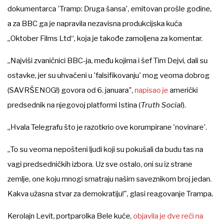
dokumentarca 'Tramp: Druga šansa', emitovan prošle godine,
a za BBC ga je napravila nezavisna produkcijska kuća
„Oktober Films Ltd“, koja je takođe zamoljena za komentar.
„Najviši zvaničnici BBC-ja, među kojima i šef Tim Dejvi, dali su
ostavke, jer su uhvaćeni u 'falsifikovanju' mog veoma dobrog
(SAVRŠENOG!) govora od 6. januara",
napisao je
američki
predsednik na njegovoj platformi Istina (
Truth Social
).
„Hvala Telegrafu što je razotkrio ove korumpirane 'novinare'.
„To su veoma nepošteni ljudi koji su pokušali da budu tas na
vagi predsedničkih izbora. Uz sve ostalo, oni su iz strane
zemlje, one koju mnogi smatraju našim saveznikom broj jedan.
Kakva užasna stvar za demokratiju!", glasi reagovanje Trampa.
Kerolajn Levit, portparolka Bele kuće,
objavila je dve reči na