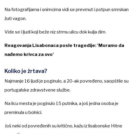
Na fotografijama i snimcima vidi se prevrnut i potpun smrskan
žuti vagon.
Vide se i ljudi koji beže niz strmu ulicu dok kulja dim.
Reagovanja Lisabonaca posle tragedije: 'Moramo da
nađemo krivca za ovo'
Koliko je žrtava?
Najmanje 16 ljudi je poginulo, a 20-ak povređeno, saopštile su
portugalske zdravstvene službe.
Na licu mesta je poginulo 15 putnika, a još jedna osoba je
preminula u bolnici.
Još neki od povređenih su kritično, kažu iz lisabonske Hitne