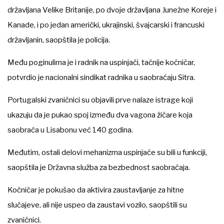
državljana Velike Britanije, po dvoje državljana Junežne Koreje i
Kanade, i po jedan američki, ukrajinski, švajcarski i francuski
državljanin, saopštila je policija.
Među poginulima je i radnik na uspinjači, tačnije kočničar,
potvrdio je nacionalni sindikat radnika u saobraćaju Sitra.
Portugalski zvaničnici su objavili prve nalaze istrage koji
ukazuju da je pukao spoj između dva vagona žičare koja
saobraća u Lisabonu već 140 godina.
Međutim, ostali delovi mehanizma uspinjače su bili u funkciji,
saopštila je Državna služba za bezbednost saobraćaja.
Kočničar je pokušao da aktivira zaustavljanje za hitne
slučajeve, ali nije uspeo da zaustavi vozilo, saopštili su
zvaničnici.