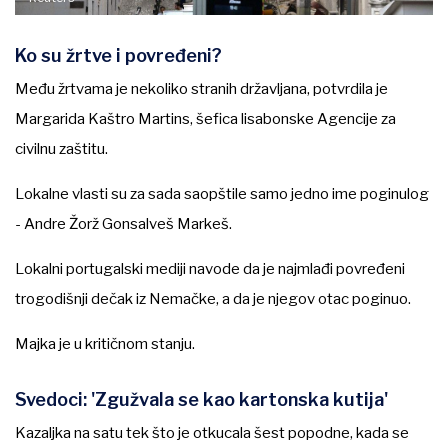
Ko su žrtve i povređeni?
Među žrtvama je nekoliko stranih državljana, potvrdila je
Margarida Kaštro Martins, šefica lisabonske Agencije za
civilnu zaštitu.
Lokalne vlasti su za sada saopštile samo jedno ime poginulog
- Andre Žorž Gonsalveš Markeš.
Lokalni portugalski mediji navode da je najmlađi povređeni
trogodišnji dečak iz Nemačke, a da je njegov otac poginuo.
Majka je u kritičnom stanju.
Svedoci: 'Zgužvala se kao kartonska kutija'
Kazaljka na satu tek što je otkucala šest popodne, kada se