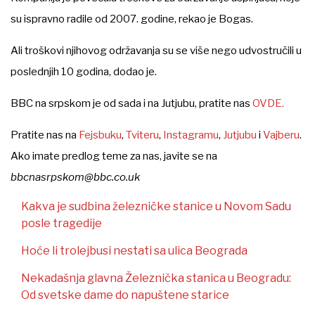
su ispravno radile od 2007. godine, rekao je Bogas.
Ali troškovi njihovog održavanja su se više nego udvostručili u
poslednjih 10 godina, dodao je.
BBC na srpskom je od sada i na Jutjubu, pratite nas
OVDE.
Pratite nas na
Fejsbuku
,
Tviteru
,
Instagramu
,
Jutjubu
i
Vajberu
.
Ako imate predlog teme za nas, javite se na
bbcnasrpskom@bbc.co.uk
Kakva je sudbina železničke stanice u Novom Sadu
posle tragedije
Hoće li trolejbusi nestati sa ulica Beograda
Nekadašnja glavna Železnička stanica u Beogradu:
Od svetske dame do napuštene starice