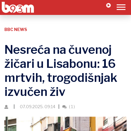
BBC NEWS
Nesreća na čuvenoj
žičari u Lisabonu: 16
mrtvih, trogodišnjak
izvučen živ
07.09.2025. 09:14
( 1 )