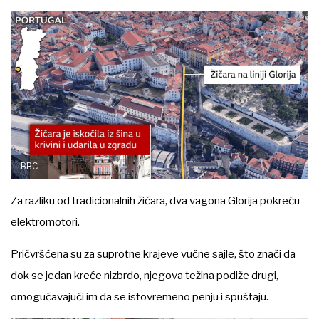
BBC
Za razliku od tradicionalnih žičara, dva vagona Glorija pokreću
elektromotori.
Pričvršćena su za suprotne krajeve vučne sajle, što znači da
dok se jedan kreće nizbrdo, njegova težina podiže drugi,
omogućavajući im da se istovremeno penju i spuštaju.