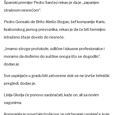
Španski premijer Pedro Sančez rekao je da je „zapanjen
strašnom nesrećom".
Pedro Gonsalo de Brito Aleišo Bogas, šef kompanije Karis,
lisabonskog javnog prevoznika, rekao je da će biti temeljno
istraženo šta je dovelo do nesreće.
„Imamo stroge protokole, odlične i iskusne profesionalce i
moramo da dođemo do suštine onoga što se dogodilo",
dodao je.
Sve uspinjače u gradu biti zatvorene dok se ne izvrše tehnički
pregledi, dodao je.
Linija Glorija će ponovo saobraćati, kaže on, ali sa novim
vagonima.
Kompanija je povećala troškove za održavanje uspinjača, koje