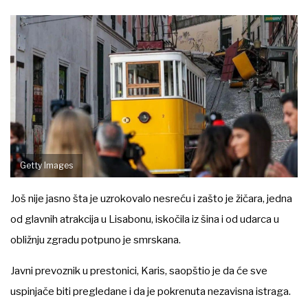
Getty Images
Još nije jasno šta je uzrokovalo nesreću i zašto je žičara, jedna
od glavnih atrakcija u Lisabonu, iskočila iz šina i od udarca u
obližnju zgradu potpuno je smrskana.
Javni prevoznik u prestonici, Karis, saopštio je da će sve
uspinjače biti pregledane i da je pokrenuta nezavisna istraga.