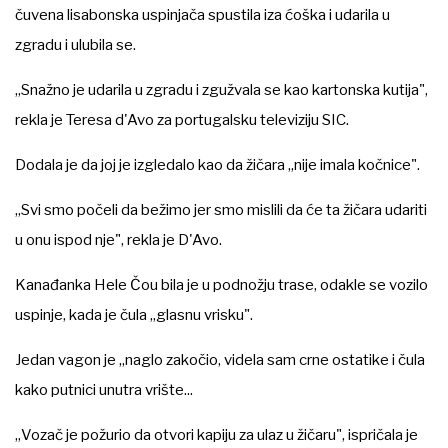
čuvena lisabonska uspinjača spustila iza ćoška i udarila u
zgradu i ulubila se.
„Snažno je udarila u zgradu i zgužvala se kao kartonska kutija",
rekla je Teresa d'Avo za portugalsku televiziju SIC.
Dodala je da joj je izgledalo kao da žičara „nije imala kočnice".
„Svi smo počeli da bežimo jer smo mislili da će ta žičara udariti
u onu ispod nje", rekla je D'Avo.
Kanađanka Hele Čou bila je u podnožju trase, odakle se vozilo
uspinje, kada je čula „glasnu vrisku".
Jedan vagon je „naglo zakočio, videla sam crne ostatike i čula
kako putnici unutra vrište...
„Vozač je požurio da otvori kapiju za ulaz u žičaru", ispričala je