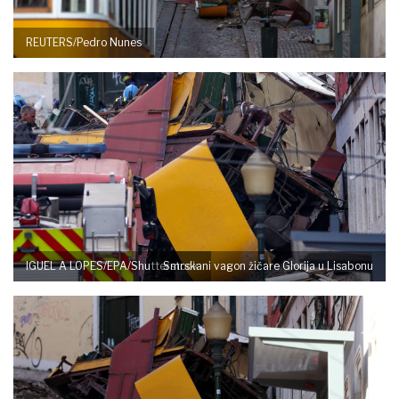
REUTERS/Pedro Nunes
IGUEL A LOPES/EPA/Shutterstock
Smrskani vagon žičare Glorija u Lisabonu