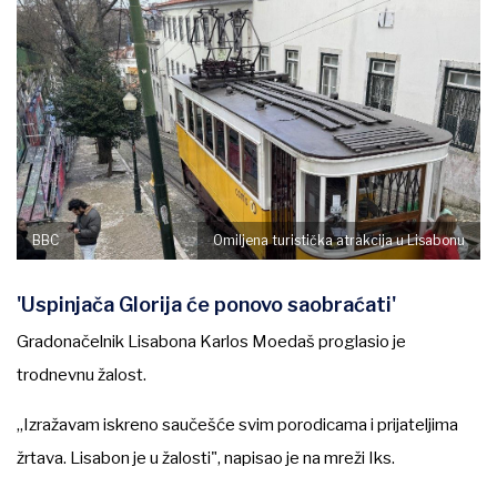
BBC
Omiljena turistička atrakcija u Lisabonu
'Uspinjača Glorija će ponovo saobraćati'
Gradonačelnik Lisabona Karlos Moedaš proglasio je
trodnevnu žalost.
„Izražavam iskreno saučešće svim porodicama i prijateljima
žrtava. Lisabon je u žalosti", napisao je na mreži Iks.