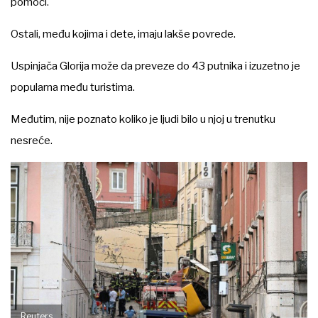
pomoći.
Ostali, među kojima i dete, imaju lakše povrede.
Uspinjača Glorija može da preveze do 43 putnika i izuzetno je
popularna među turistima.
Međutim, nije poznato koliko je ljudi bilo u njoj u trenutku
nesreće.
Reuters