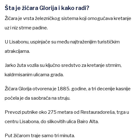
Šta je žičara Glorija i kako radi?
Žičara je vrsta železničkog sistema koji omogućava kretanje
uz i niz strme padine.
U Lisabonu, uspinjače su među najtraženijim turističkim
atrakcijama.
Jarko žuta vozila su ključno sredstvo za kretanje strmim,
kaldrmisanim ulicama grada.
Žičara Glorija otvorena je 1885. godine, a tri decenije kasnije
počela je da saobraća na struju.
Prevozi putnike oko 275 metara od Restauradoreša, trga u
centru Lisabona, do slikovitih ulica Bairo Alta.
Put žičarom traje samo tri minuta.