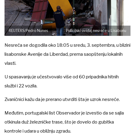
REUTERS/Pedro Nunes
Policijski uviđaj nesreće u Lisabonu
Nesreća se dogodila oko 18:05 u sredu, 3. septembra, u blizini
lisabonske Avenije da Liberdad, prema saopštenju lokalnih
vlasti.
U spasavanju je učestvovalo više od 60 pripadnika hitnih
službi i 22 vozila.
Zvaničnici kažu da je prerano utvrditi šta je uzrok nesreće.
Međutim, portugalski list Observador je izvestio da se sajla
otkinula duž železničke trase, što je dovelo do gubitka
kontrole i udara u obližnju zgradu.