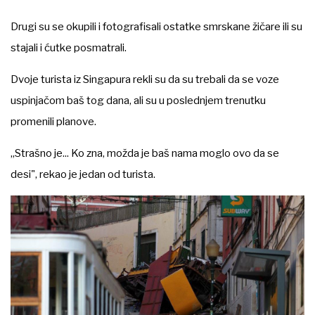
Drugi su se okupili i fotografisali ostatke smrskane žičare ili su
stajali i ćutke posmatrali.
Dvoje turista iz Singapura rekli su da su trebali da se voze
uspinjačom baš tog dana, ali su u poslednjem trenutku
promenili planove.
„Strašno je... Ko zna, možda je baš nama moglo ovo da se
desi", rekao je jedan od turista.