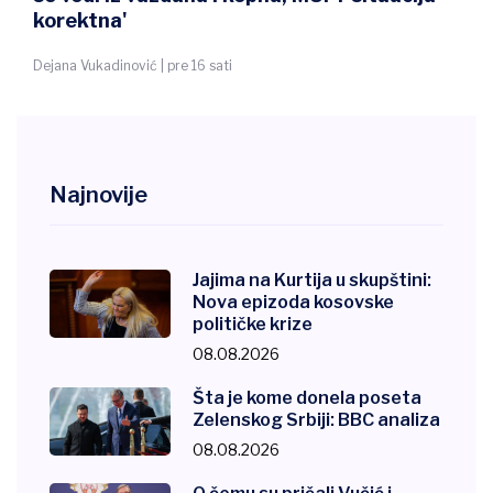
invazije
Milica Radenković Jeremić i Marko Protić - BBC novinari | pre 14 sati
Najnovije
Jajima na Kurtija u skupštini:
Nova epizoda kosovske
političke krize
08.08.2026
Šta je kome donela poseta
Zelenskog Srbiji: BBC analiza
08.08.2026