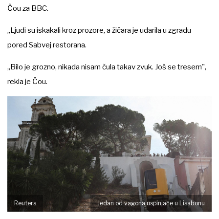
Čou za BBC.
„Ljudi su iskakali kroz prozore, a žičara je udarila u zgradu
pored Sabvej restorana.
„Bilo je grozno, nikada nisam čula takav zvuk. Još se tresem",
rekla je Čou.
Reuters
Jedan od vagona uspinjače u Lisabonu