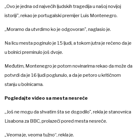
„Ovo je jedna od najvećih ljudskih tragedija u našoj novijoj
istoriji", rekao je portugalski premijer Luis Montenegro.
„Moramo da utvrdimo ko je odgovoran", naglasio je.
Na licu mesta poginulo je 15 ljudi, a tokom jutra je rečeno da je
u bolnici preminulo još dvoje.
Međutim, Montenegro je potom novinarima rekao da može da
potvrdi da je 16 ljudi poglunulo, a da je petoro u kritičnom
stanju u bolnicama.
Pogledajte video sa mesta nesreće
„Još ne mogu da shvatim šta se dogodilo", rekla je stanovnica
Lisabona za BBC, prolazeći pored mesta nesreće.
„Veoma je, veoma tužno“, rekla je.