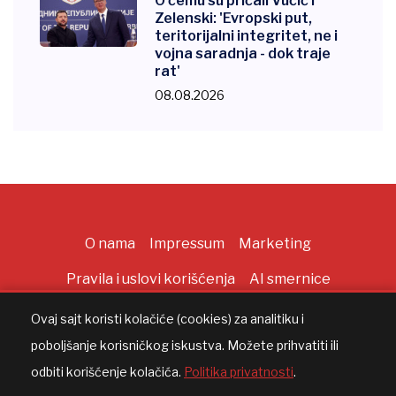
O čemu su pričali Vučić i
Zelenski: 'Evropski put,
teritorijalni integritet, ne i
vojna saradnja - dok traje
rat'
08.08.2026
O nama
Impressum
Marketing
Pravila i uslovi korišćenja
AI smernice
Ovaj sajt koristi kolačiće (cookies) za analitiku i
poboljšanje korisničkog iskustva. Možete prihvatiti ili
Copyright ©
2026
All rights reserved |
AppWorks
odbiti korišćenje kolačića.
Politika privatnosti
.