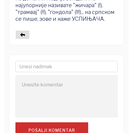
најупорније називате "жичара" (!),
"трамвај" (!!), "гондола" (!!!)... на српском
се пише, зове и каже УСПИЊАЧА.
POŠALJI KOMENTAR