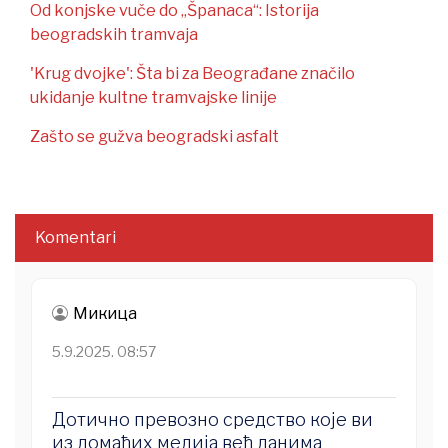
Od konjske vuče do „Španaca“: Istorija
beogradskih tramvaja
'Krug dvojke': Šta bi za Beograđane značilo
ukidanje kultne tramvajske linije
Zašto se gužva beogradski asfalt
Komentari
Микица
5.9.2025. 08:57
Дотично превозно средство које ви
из домаћих медија већ данима