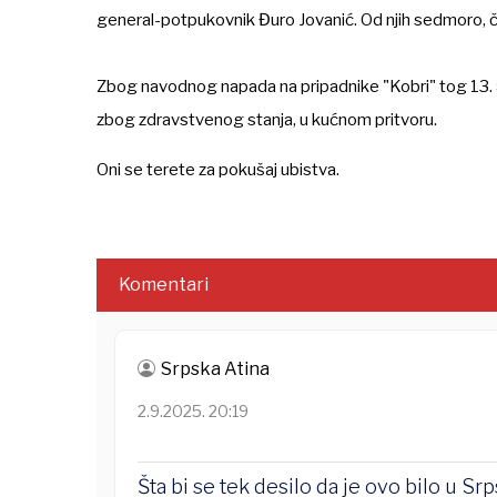
general-potpukovnik Đuro Jovanić. Od njih sedmoro, č
Zbog navodnog napada na pripadnike "Kobri" tog 13. av
zbog zdravstvenog stanja, u kućnom pritvoru.
Oni se terete za pokušaj ubistva.
Komentari
Srpska Atina
2.9.2025. 20:19
Šta bi se tek desilo da je ovo bilo u Srp