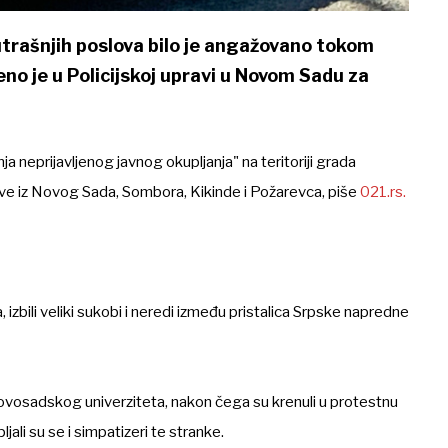
trašnjih poslova bilo je angažovano tokom
o je u Policijskoj upravi u Novom Sadu za
neprijavljenog javnog okupljanja" na teritoriji grada
ave iz Novog Sada, Sombora, Kikinde i Požarevca, piše
021.rs.
zbili veliki sukobi i neredi između pristalica Srpske napredne
novosadskog univerziteta, nakon čega su krenuli u protestnu
ali su se i simpatizeri te stranke.