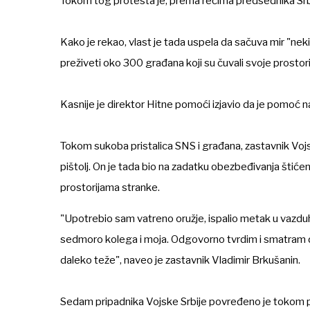
Tokom tog protesta je, prema rečima predsednika Sr
Kako je rekao, vlast je tada uspela da sačuva mir "nek
preživeti oko 300 građana koji su čuvali svoje prostori
Kasnije je direktor Hitne pomoći izjavio da je pomoć 
Tokom sukoba pristalica SNS i građana, zastavnik Vojsk
pištolj. On je tada bio na zadatku obezbeđivanja štićen
prostorijama stranke.
"Upotrebio sam vatreno oružje, ispalio metak u vazd
sedmoro kolega i moja. Odgovorno tvrdim i smatram da
daleko teže", naveo je zastavnik Vladimir Brkušanin.
Sedam pripadnika Vojske Srbije povređeno je tokom p