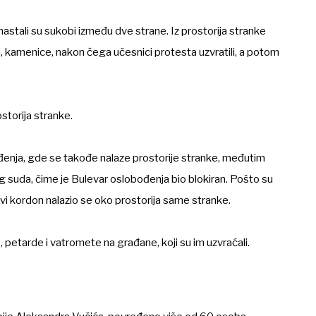
nastali su sukobi između dve strane. Iz prostorija stranke
a, kamenice, nakon čega učesnici protesta uzvratili, a potom
ostorija stranke.
đenja, gde se takođe nalaze prostorije stranke, međutim
 suda, čime je Bulevar oslobođenja bio blokiran. Pošto su
novi kordon nalazio se oko prostorija same stranke.
 petarde i vatromete na građane, koji su im uzvraćali.