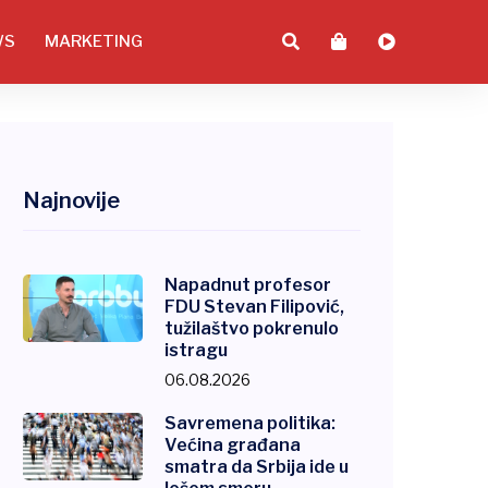
WS
MARKETING
Najnovije
Napadnut profesor
FDU Stevan Filipović,
tužilaštvo pokrenulo
istragu
06.08.2026
Savremena politika:
Većina građana
smatra da Srbija ide u