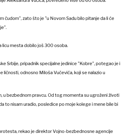
bije Aleksandra Vučića, povređeno više od 60 osoba.
im čudom", zato što je "u Novom Sadu bilo pitanje da li će
je".
na licu mesta dobilo još 300 osoba.
e Srbije, pripadnik specijalne jedinice "Kobre", potegao je i
e ličnosti, odnosno Miloša Vučevića, koji se nalazio u
uh, u bezbednom pravcu. Od tog momenta su ugroženi životi
 to nisam uradio, posledice po moje kolege i mene bile bi
rotesta, rekao je direktor Vojno-bezbednosne agencije