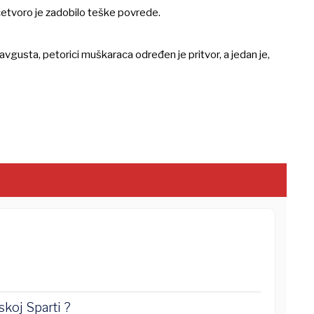
etvoro je zadobilo teške povrede.
gusta, petorici muškaraca određen je pritvor, a jedan je,
skoj Sparti ?