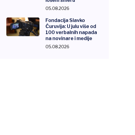
lošem smeru
05.08.2026
Fondacija Slavko
Ćuruvija: U julu više od
100 verbalnih napada
na novinare i medije
05.08.2026