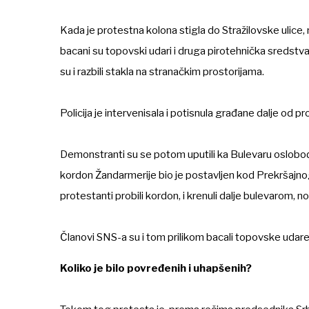
Kada je protestna kolona stigla do Stražilovske ulice, 
bacani su topovski udari i druga pirotehnička sredstv
su i razbili stakla na stranačkim prostorijama.
Policija je intervenisala i potisnula građane dalje od pr
Demonstranti su se potom uputili ka Bulevaru oslobo
kordon Žandarmerije bio je postavljen kod Prekršajnog
protestanti probili kordon, i krenuli dalje bulevarom, 
Članovi SNS-a su i tom prilikom bacali topovske udare,
Koliko je bilo povređenih i uhapšenih?