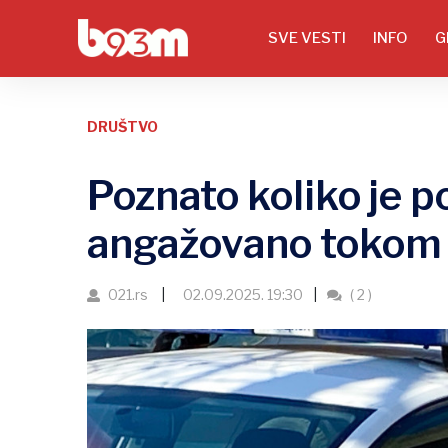
SVE VESTI
INFO
G
DRUŠTVO
Poznato koliko je po
angažovano tokom 
021.rs
02.09.2025. 19:30
( 2 )