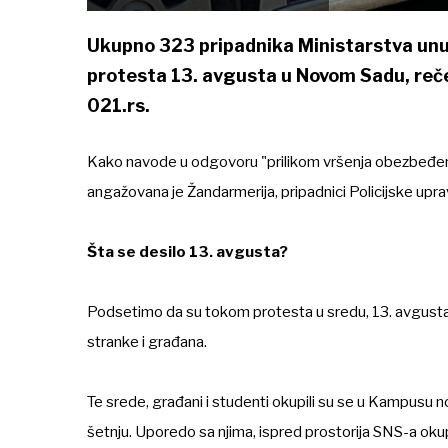
Ukupno 323 pripadnika Ministarstva unu
protesta 13. avgusta u Novom Sadu, rečen
021.rs.
Kako navode u odgovoru "prilikom vršenja obezbeđenja 
angažovana je Žandarmerija, pripadnici Policijske upr
Šta se desilo 13. avgusta?
Podsetimo da su tokom protesta u sredu, 13. avgusta, i
stranke i građana.
Te srede, građani i studenti okupili su se u Kampusu 
šetnju. Uporedo sa njima, ispred prostorija SNS-a okuplj