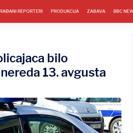
RAĐANI REPORTERI
PRODUKCIJA
ZABAVA
BBC NE
licajaca bilo
nereda 13. avgusta