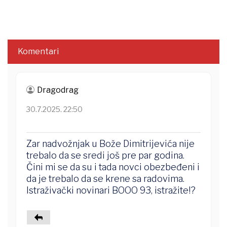
Komentari
Dragodrag
30.7.2025. 22:50
Zar nadvožnjak u Bože Dimitrijevića nije
trebalo da se sredi još pre par godina.
Čini mi se da su i tada novci obezbeđeni i
da je trebalo da se krene sa radovima.
Istraživački novinari BOOO 93, istražite!?