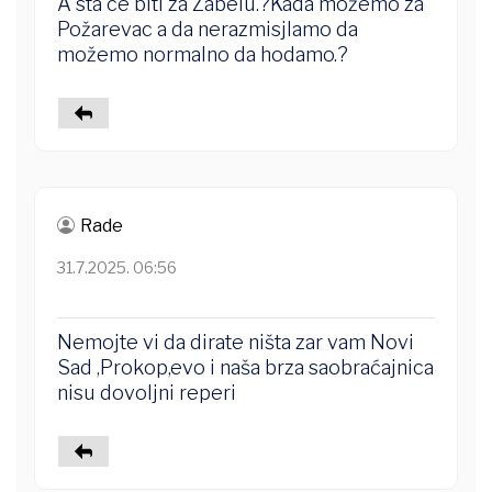
A sta ce biti za Zabelu.?Kada možemo za
Požarevac a da nerazmisjlamo da
možemo normalno da hodamo.?
Rade
31.7.2025. 06:56
Nemojte vi da dirate ništa zar vam Novi
Sad ,Prokop,evo i naša brza saobraćajnica
nisu dovoljni reperi