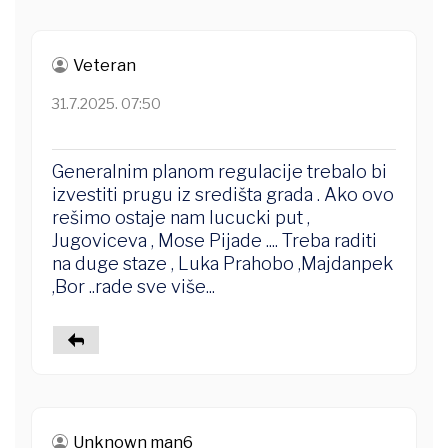
Veteran
31.7.2025. 07:50
Generalnim planom regulacije trebalo bi
izvestiti prugu iz središta grada . Ako ovo
rešimo ostaje nam lucucki put ,
Jugoviceva , Mose Pijade .... Treba raditi
na duge staze , Luka Prahobo ,Majdanpek
,Bor ..rade sve više...
Unknown man6