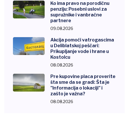
Ko ima pravo na porodičnu
penziju: Posebni uslovi za
supružnike i vanbračne
partnere
09.08.2026
Akcija pomoći vatrogascima
u Deliblatskoj peščari:
Prikupljanje vode i hrane u
Kostolcu
08.08.2026
Pre kupovine placa proverite
šta sme da se gradi: Šta je
"Informacija o lokaciji" i
zašto je važna?
08.08.2026