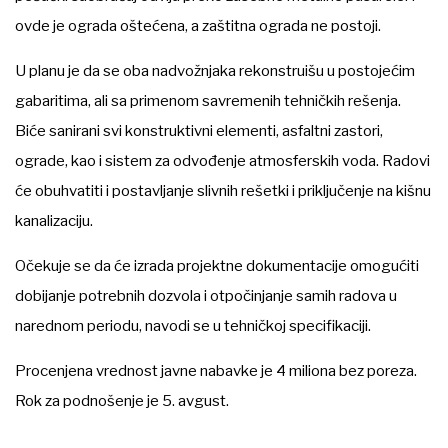
ovde je ograda oštećena, a zaštitna ograda ne postoji.
U planu je da se oba nadvožnjaka rekonstruišu u postojećim
gabaritima, ali sa primenom savremenih tehničkih rešenja.
Biće sanirani svi konstruktivni elementi, asfaltni zastori,
ograde, kao i sistem za odvođenje atmosferskih voda. Radovi
će obuhvatiti i postavljanje slivnih rešetki i priključenje na kišnu
kanalizaciju.
Očekuje se da će izrada projektne dokumentacije omogućiti
dobijanje potrebnih dozvola i otpočinjanje samih radova u
narednom periodu, navodi se u tehničkoj specifikaciji.
Procenjena vrednost javne nabavke je 4 miliona bez poreza.
Rok za podnošenje je 5. avgust.