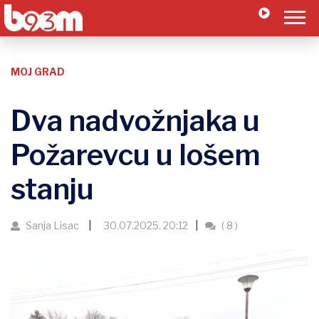
MOJ GRAD
Dva nadvožnjaka u
Požarevcu u lošem
stanju
Sanja Lisac
30.07.2025. 20:12
( 8 )