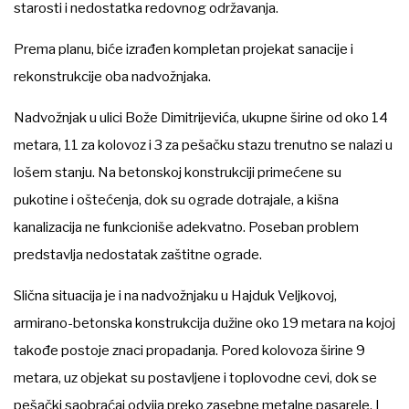
starosti i nedostatka redovnog održavanja.
Prema planu, biće izrađen kompletan projekat sanacije i
rekonstrukcije oba nadvožnjaka.
Nadvožnjak u ulici Bože Dimitrijevića, ukupne širine od oko 14
metara, 11 za kolovoz i 3 za pešačku stazu trenutno se nalazi u
lošem stanju. Na betonskoj konstrukciji primećene su
pukotine i oštećenja, dok su ograde dotrajale, a kišna
kanalizacija ne funkcioniše adekvatno. Poseban problem
predstavlja nedostatak zaštitne ograde.
Slična situacija je i na nadvožnjaku u Hajduk Veljkovoj,
armirano-betonska konstrukcija dužine oko 19 metara na kojoj
takođe postoje znaci propadanja. Pored kolovoza širine 9
metara, uz objekat su postavljene i toplovodne cevi, dok se
pešački saobraćaj odvija preko zasebne metalne pasarele. I