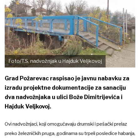
Foto/T.S. nadvožnjak u Hajduk Veljkovoj
Grad Požarevac raspisao je javnu nabavku za
izradu projektne dokumentacije za sanaciju
dva nadvožnjaka u ulici Bože Dimitrijevića i
Hajduk Veljkovoj.
Ovi nadvožnjaci, koji omogućavaju drumski i pešački prelaz
preko železničkih pruga, godinama su trpeli posledice habanja,