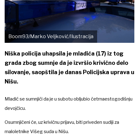
Boom93/Marko Veljković/Ilustracija
Niška policija uhapsila je mladića (17) iz tog
grada zbog sumnje da je izvršio krivično delo
silovanje, saopštila je danas Policijska uprava u
Nišu.
Mladić se sumnjiči da je u subotu obljubio četrnaestogodišnju
devojčicu.
Osumnjičeni će, uz krivičnu prijavu, biti priveden sudiji za
maloletnike Višeg suda u Nišu.