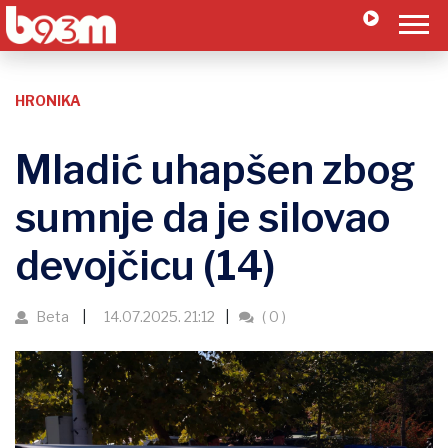
HRONIKA
Mladić uhapšen zbog
sumnje da je silovao
devojčicu (14)
Beta
14.07.2025. 21:12
( 0 )