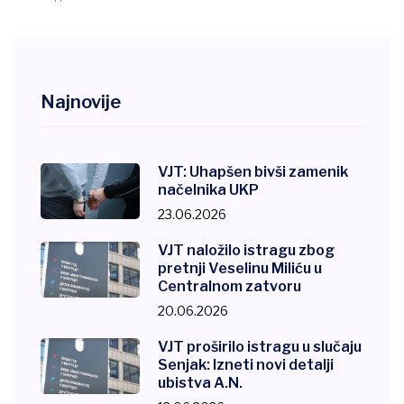
Najnovije
VJT: Uhapšen bivši zamenik
načelnika UKP
23.06.2026
VJT naložilo istragu zbog
pretnji Veselinu Miliću u
Centralnom zatvoru
20.06.2026
VJT proširilo istragu u slučaju
Senjak: Izneti novi detalji
ubistva A.N.