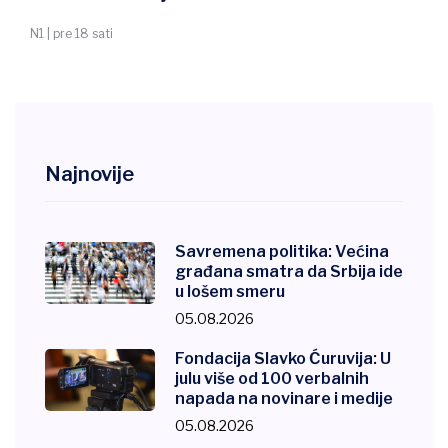
N1 | pre 18 sati
Najnovije
Savremena politika: Većina
građana smatra da Srbija ide
u lošem smeru
05.08.2026
Fondacija Slavko Ćuruvija: U
julu više od 100 verbalnih
napada na novinare i medije
05.08.2026