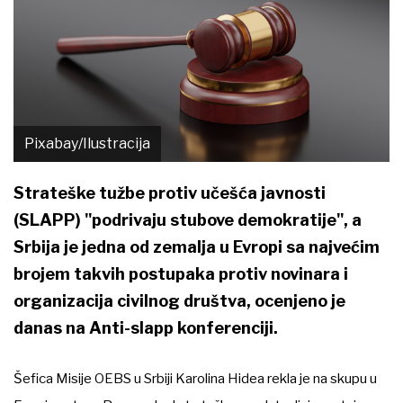
Pixabay/Ilustracija
Strateške tužbe protiv učešća javnosti
(SLAPP) "podrivaju stubove demokratije", a
Srbija je jedna od zemalja u Evropi sa najvećim
brojem takvih postupaka protiv novinara i
organizacija civilnog društva, ocenjeno je
danas na Anti-slapp konferenciji.
Šefica Misije OEBS u Srbiji Karolina Hidea rekla je na skupu u