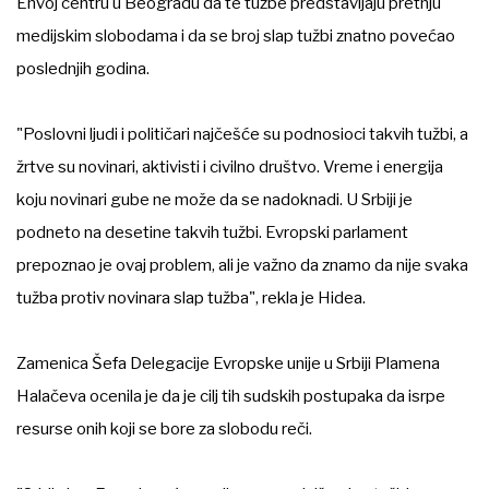
Envoj centru u Beogradu da te tužbe predstavljaju pretnju
medijskim slobodama i da se broj slap tužbi znatno povećao
poslednjih godina.
"Poslovni ljudi i političari najčešće su podnosioci takvih tužbi, a
žrtve su novinari, aktivisti i civilno društvo. Vreme i energija
koju novinari gube ne može da se nadoknadi. U Srbiji je
podneto na desetine takvih tužbi. Evropski parlament
prepoznao je ovaj problem, ali je važno da znamo da nije svaka
tužba protiv novinara slap tužba", rekla je Hidea.
Zamenica Šefa Delegacije Evropske unije u Srbiji Plamena
Halačeva ocenila je da je cilj tih sudskih postupaka da isrpe
resurse onih koji se bore za slobodu reči.