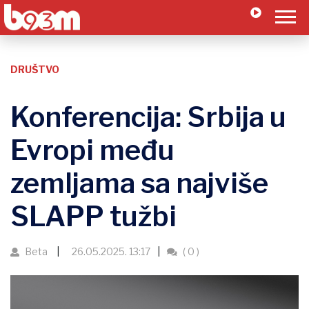
DRUŠTVO
Konferencija: Srbija u
Evropi među
zemljama sa najviše
SLAPP tužbi
Beta
26.05.2025. 13:17
( 0 )