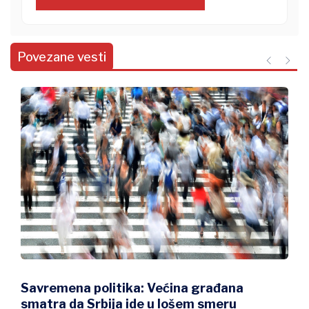
Povezane vesti
Savremena politika: Većina građana
smatra da Srbija ide u lošem smeru