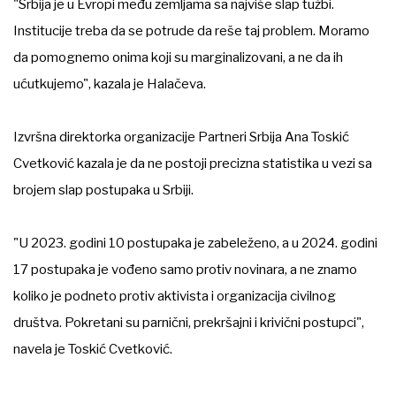
"Srbija je u Evropi među zemljama sa najviše slap tužbi.
Institucije treba da se potrude da reše taj problem. Moramo
da pomognemo onima koji su marginalizovani, a ne da ih
ućutkujemo", kazala je Halačeva.
Izvršna direktorka organizacije Partneri Srbija Ana Toskić
Cvetković kazala je da ne postoji precizna statistika u vezi sa
brojem slap postupaka u Srbiji.
"U 2023. godini 10 postupaka je zabeleženo, a u 2024. godini
17 postupaka je vođeno samo protiv novinara, a ne znamo
koliko je podneto protiv aktivista i organizacija civilnog
društva. Pokretani su parnični, prekršajni i krivični postupci",
navela je Toskić Cvetković.