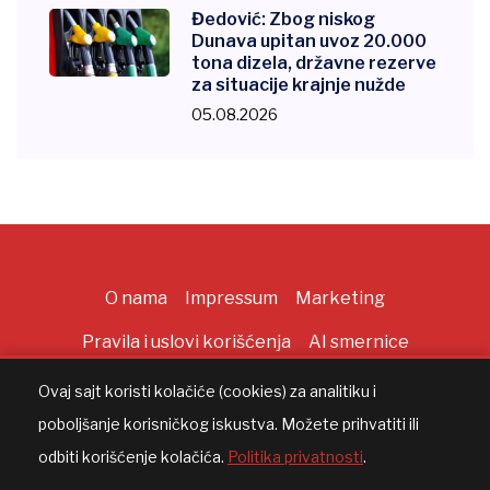
Đedović: Zbog niskog
Dunava upitan uvoz 20.000
tona dizela, državne rezerve
za situacije krajnje nužde
05.08.2026
O nama
Impressum
Marketing
Pravila i uslovi korišćenja
AI smernice
Ovaj sajt koristi kolačiće (cookies) za analitiku i
poboljšanje korisničkog iskustva. Možete prihvatiti ili
Copyright ©
2026
All rights reserved |
AppWorks
odbiti korišćenje kolačića.
Politika privatnosti
.