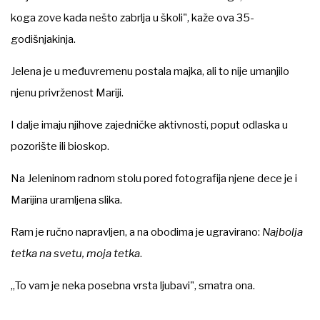
koga zove kada nešto zabrlja u školi", kaže ova 35-
godišnjakinja.
Jelena je u međuvremenu postala majka, ali to nije umanjilo
njenu privrženost Mariji.
I dalje imaju njihove zajedničke aktivnosti, poput odlaska u
pozorište ili bioskop.
Na Jeleninom radnom stolu pored fotografija njene dece je i
Marijina uramljena slika.
Ram je ručno napravljen, a na obodima je ugravirano:
Najbolja
tetka na svetu, moja tetka
.
„To vam je neka posebna vrsta ljubavi", smatra ona.