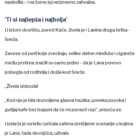
nasledila – i na tome joj neizmerno zahvalna.
'Ti si najlepša i najbolja'
U istom dvorištu, pored Kaće, živela je i Lanina druga tetka -
Sneža.
Zavese od perli koje zveckaju, velike zlatne minđuše i cigareta
među prstima značili su samo jedno - da je Lana ponovo
pobegla od roditelja i došla kod Sneže.
„Živela sloboda!
„Kod nje je bila dozvoljena glasna muzika, poneka psovka i
gutljaj kafe bez bojazni da će mi
porasti rep
", priseća se.
Uzela bi je na krilo i pričala satima izmišljene scenarije u kojima
je Lana, tada devojčica, uživala.