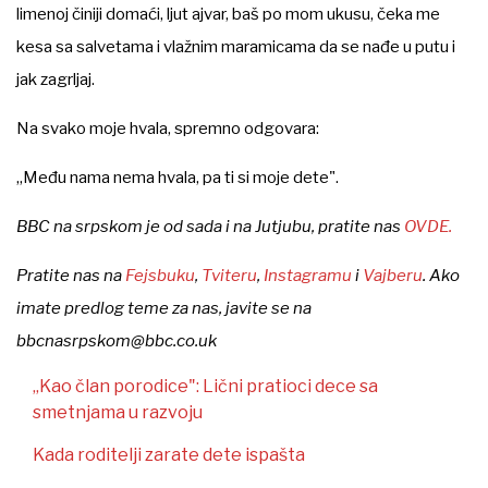
limenoj činiji domaći, ljut ajvar, baš po mom ukusu, čeka me
kesa sa salvetama i vlažnim maramicama da se nađe u putu i
jak zagrljaj.
Na svako moje hvala, spremno odgovara:
„Među nama nema hvala, pa ti si moje dete".
BBC na srpskom je od sada i na Jutjubu, pratite nas
OVDE.
Pratite nas na
Fejsbuku
,
Tviteru
,
Instagramu
i
Vajberu
. Ako
imate predlog teme za nas, javite se na
bbcnasrpskom@bbc.co.uk
„Kao član porodice": Lični pratioci dece sa
smetnjama u razvoju
Kada roditelji zarate dete ispašta