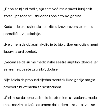
„Beba se nije ni rodila, a ja sam već imala paket kupljenih
stvari", priseća se uzbuđeno i posle toliko godina.
Kada je Jelena ugledala sestričinu kroz prozorsko okno u
porodilištu, zaplakala je.
„Ne umem da objasnim koliki je to bio vrtlog emocija u meni -
ljubav na prvi pogled.
„Sećam se da su me medicinske sestre suptilno izbacile, jer
se vreme posete završilo", dodaje.
Nije želela da propusti nijedan trenutak i kad god je mogla
provodila bi vremena sa sestričinom.
„Čini mi se da ponekad malo i preterujem u ugađanju, mada
moja mezimica kaže da umem da budem stroga, ali zna se