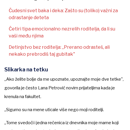
Čudesni svet baka i deka: Zašto su (toliko) važni za
odrastanje deteta
Četiri tipa emocionalno nezrelih roditelja, da li su
vaši među njima
Detinjstvo bez roditelja: „Prerano odrasteš, ali
nekako prebrodiš taj gubitak"
Slikarka na tetku
„Ako želite bolje da me upoznate, upoznajte moje dve tetke",
govorila je često Lana Petrović novim prijateljima kada je
krenula na fakultet.
„Sigurno su na mene uticale više nego moji roditelji.
„Tome svedoči i jedna rečenica iz dnevnika moje mame koji