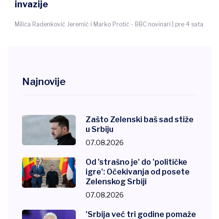
Slobodan Maričić - BBC nov
mić i Marko Protić - BBC novinari | pre 4 sata
Najnovije
Zašto Zelenski baš sad stiže
u Srbiju
07.08.2026
Od 'strašno je' do 'političke
igre': Očekivanja od posete
Zelenskog Srbiji
07.08.2026
'Srbija već tri godine pomaže