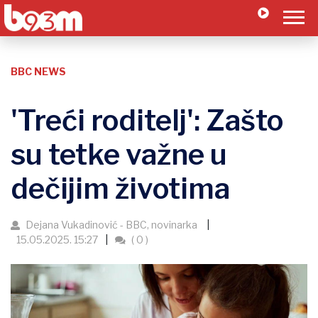
BBC NEWS
'Treći roditelj': Zašto
su tetke važne u
dečijim životima
Dejana Vukadinović - BBC, novinarka
15.05.2025. 15:27
( 0 )