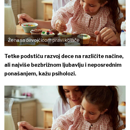
Žena sa devojčicom pravi kolače
Tetke podstiču razvoj dece na različite načine,
ali najviše bezbrižnom ljubavlju i neposrednim
ponašanjem, kažu psiholozi.