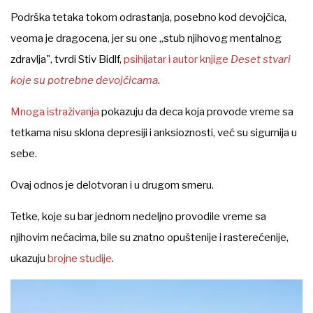
Podrška tetaka tokom odrastanja, posebno kod devojčica,
veoma je dragocena, jer su one „stub njihovog mentalnog
zdravlja", tvrdi Stiv Bidlf,
psihijatar i autor knjige
Deset stvari
koje su potrebne devojčicama
.
Mnoga istraživanja
pokazuju da deca koja provode vreme sa
tetkama nisu sklona depresiji i anksioznosti, već su sigurnija u
sebe.
Ovaj odnos je delotvoran i u drugom smeru.
Tetke, koje su bar jednom nedeljno provodile vreme sa
njihovim nećacima, bile su znatno opuštenije i rasterećenije,
ukazuju
brojne studije
.