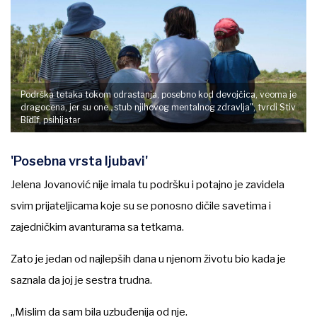
Podrška tetaka tokom odrastanja, posebno kod devojčica, veoma je
dragocena, jer su one „stub njihovog mentalnog zdravlja", tvrdi Stiv
BBC
Bidlf, psihijatar
'Posebna vrsta ljubavi'
Jelena Jovanović nije imala tu podršku i potajno je zavidela
svim prijateljicama koje su se ponosno dičile savetima i
zajedničkim avanturama sa tetkama.
Zato je jedan od najlepših dana u njenom životu bio kada je
saznala da joj je sestra trudna.
„Mislim da sam bila uzbuđenija od nje.