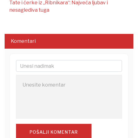
Tate i ćerke iz „Ribnikara“: Najveća ljubav i
nesaglediva tuga
Komentari
POŠALJI KOMENTAR