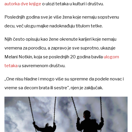
autorka dve knjige
o ulozi tetaka u kulturi i društvu.
Poslednjih godina sve je više žena koje nemaju sopstvenu
decu, već ulogu majke nadoknađuju titulom tetke.
Njih često opisuju kao žene okrenute karijeri koje nemaju
vremena za porodicu, a zapravo je sve suprotno, ukazuje
Melani Notkin, koja se poslednjih 20 godina bavila
ulogom
tetaka
u savremenom društvu.
„One nisu hladne i mnogo više su spremne da podele novac i
vreme sa decom brata ili sestre", njen je zaključak.