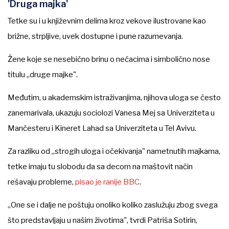
'Druga majka'
Tetke su i u književnim delima kroz vekove ilustrovane kao
brižne, strpljive, uvek dostupne i pune razumevanja.
Žene koje se nesebično brinu o nećacima i simbolično nose
titulu „druge majke".
Međutim, u akademskim istraživanjima, njihova uloga se često
zanemarivala, ukazuju sociolozi Vanesa Mej sa Univerziteta u
Mančesteru i Kineret Lahad sa Univerziteta u Tel Avivu.
Za razliku od „strogih uloga i očekivanja" nametnutih majkama,
tetke imaju tu slobodu da sa decom na maštovit način
rešavaju probleme,
pisao je ranije BBC
.
„One se i dalje ne poštuju onoliko koliko zaslužuju zbog svega
što predstavljaju u našim životima", tvrdi Patriša Sotirin,