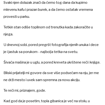
Svaki njen dolazak znači da ćemo tog dana da kupimo
mlevenu kafu i prazan burek, a da ćemo ostatak vremena
provesti u parku.
Tetkin stan odiše toplinom od trenutka kada zakoračite u
njega.
U dnevnoj sobi, pored pregršt fotografija njenih unuka i dece
je i jastuk sa porukom -
najbolja tetka na svetu.
Šivaća mašina je u uglu, a pored kreveta ukrštene reči i knjige.
Bliski prijatelji mi govore da sve više podsećam na nju, jer me
ne drži mesto i uvek sam spremna za novu akciju.
Te reči mi, priznajem, gode.
Kad god da je posetim, topla gibanica je već na stolu, u