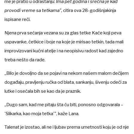
me je pratio u odrastanju:
Ima pet godina i srećna je kad
provodi vreme sa tetkama",
citira ova 28-godišnjakinja
ispisane reči.
Njena prva sećanja vezana su za glas tetke Kaće koji peva
uspavanke, četkice i boje na koje je mirisao tetkin, tada mali
improvizovani kućni atelje i na neopisivu radost kad zajedno
treba nešto da rade.
„Bilo je dovoljno da se pojavi na nekom našem malom dečijem
događaju, pravljenju ručka od blata, sankanju, šivenju odeći za
lutke i osećala bih se kao da je praznik.
„Dugo sam, kad me pitaju šta ću biti, ponosno odgovarala –
'Slikarka, kao moja tetka'", kaže Lana.
Talenat je izostao, ali ne i ljubav prema umetnosti koju je od nje