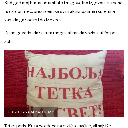
Kad god moj bratanac umiljato i razgovetno izgovori, za mene
tu čarobnu reč, prestajem sa svim aktivnostima i spremna
sam da ga vodim i do Meseca.
Da ne govorim da sa njim mogu satima da vozim autiće po
sobi.
BBC/DEJANA VUKADINOVIĆ
Tetke podstiču razvoj dece na različite načine, ali najviše