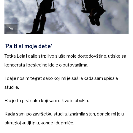
PA
'Pa ti si moje dete'
Tetka Lela i dalje strpljivo sluša moje dogodovštine, utiske sa
koncerata i beskrajne ideje o putovanjima.
I dalje nosim teget sako koji mi je sašila kada sam upisala
studije.
Bio je to prvi sako koji sam u životu obukla.
Kada sam, po završetku studija, iznajmila stan, donela mi je u
okrugloj kutiji iglu, konac i dugmiće.