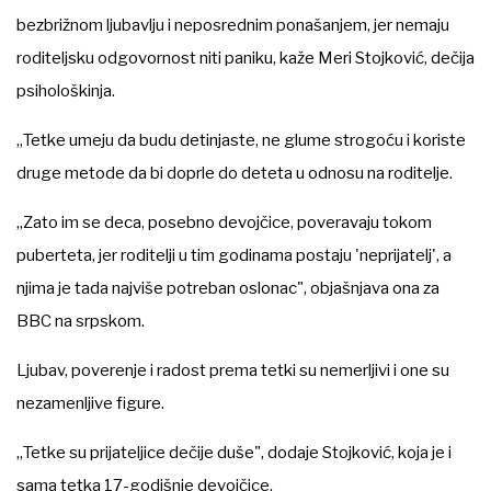
bezbrižnom ljubavlju i neposrednim ponašanjem, jer nemaju
roditeljsku odgovornost niti paniku, kaže Meri Stojković, dečija
psihološkinja.
„Tetke umeju da budu detinjaste, ne glume strogoću i koriste
druge metode da bi doprle do deteta u odnosu na roditelje.
„Zato im se deca, posebno devojčice, poveravaju tokom
puberteta, jer roditelji u tim godinama postaju 'neprijatelj', a
njima je tada najviše potreban oslonac", objašnjava ona za
BBC na srpskom.
Ljubav, poverenje i radost prema tetki su nemerljivi i one su
nezamenljive figure.
„Tetke su prijateljice dečije duše", dodaje Stojković, koja je i
sama tetka 17-godišnje devojčice.