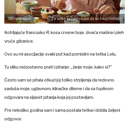
Getty Images
Za tetke se često kaže da su
treći roditelji
Kotrljajuće francusko
R
, kosa crvene boje, šivaća mašina i pleh
vruće gibanice.
Ovo su mi asocijacije svaki put kad pomislim na tetka Lelu.
Tu sliku neizostavno prati i pitanje: „Janje moje, kako si?”
Često sam se pitala otkud joj toliko strpljenja da redovno
sasluša moje, uglavnom, klinačke dileme i da sa toplinom
odgovara na sijaset pitanja koja joj postavljam.
Pre nekoliko godina sam i sama postala tetka i dobila željeni
odgovor.