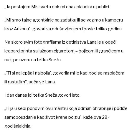
„Ja postajem Mis sveta dok mi ona aplaudira u publici.
„Mi smo tajne agentkinje na zadatku ili se vozimo u kamperu
kroz Arizonu", govori sa oduševljenjem i posle toliko godina.
Na skoro svim fotografijama iz detinjstva Lana je u odeći
leopard printa sa lažnom cigaretom – bojicom ili grančicom u
ruci, po uzoru na tetka Snežu.
„'Ti si najlepša i najbolja', govorila mi je kad god se rasplačem
ili rastužim", seća se Lana.
I dan danas joj tetka Sneža govori isto.
„Ili ja u sebi ponovim ovu mantru koja odmah ohrabruje i podiže
samopouzdanje kad život krene po zlu", kaže ova 28-
godišnjakinja.