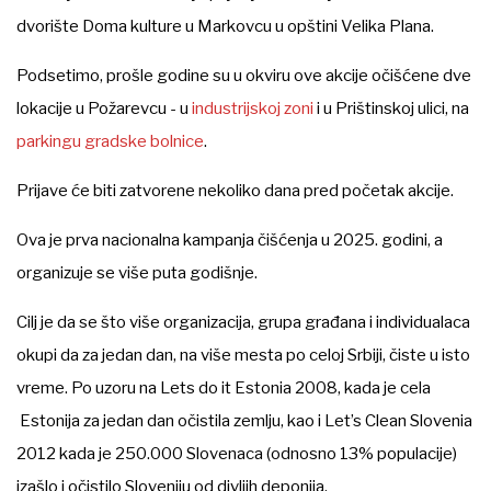
dvorište Doma kulture u Markovcu u opštini Velika Plana.
Podsetimo, prošle godine su u okviru ove akcije očišćene dve
lokacije u Požarevcu - u
industrijskoj zoni
i u Prištinskoj ulici, na
parkingu gradske bolnice
.
Prijave će biti zatvorene nekoliko dana pred početak akcije.
Ova je prva nacionalna kampanja čišćenja u 2025. godini, a
organizuje se više puta godišnje.
Cilj je da se što više organizacija, grupa građana i individualaca
okupi da za jedan dan, na više mesta po celoj Srbiji, čiste u isto
vreme. Po uzoru na Lets do it Estonia 2008, kada je cela
Estonija za jedan dan očistila zemlju, kao i Let’s Clean Slovenia
2012 kada je 250.000 Slovenaca (odnosno 13% populacije)
izašlo i očistilo Sloveniju od divljih deponija.