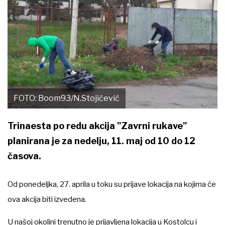
FOTO: Boom93/N.Stojićević
Trinaesta po redu akcija "Zavrni rukave"
planirana je za nedelju, 11. maj od 10 do 12
časova.
Od ponedeljka, 27. aprila u toku su prijave lokacija na kojima će
ova akcija biti izvedena.
U našoj okolini trenutno je prijavljena lokacija u Kostolcu i