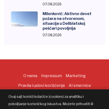
07.08.2026
Milenković: Aktivno devet
požara na otvorenom,
situacija u Deliblatskoj
peščari povoljnija
07.08.2026
O nama
Impressum
Marketing
Pravila i uslovi korišćenja
AI smernice
Ovaj sajt koristi kolačiće (cookies) za analitiku i
poboljšanje korisničkog iskustva. Možete prihvatiti ili
Copyright ©
2026
All rights reserved |
AppWorks