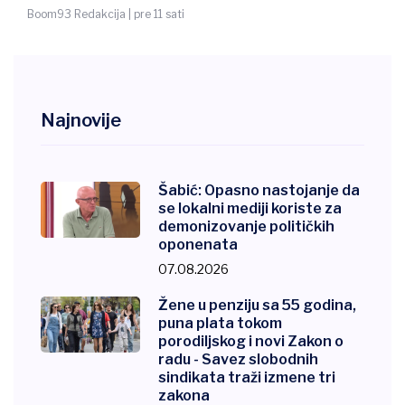
Boom93 Redakcija | pre 11 sati
Najnovije
Šabić: Opasno nastojanje da
se lokalni mediji koriste za
demonizovanje političkih
oponenata
07.08.2026
Žene u penziju sa 55 godina,
puna plata tokom
porodiljskog i novi Zakon o
radu - Savez slobodnih
sindikata traži izmene tri
zakona