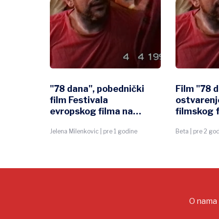
 jedan
"78 dana", pobednički
Film "78 d
h
film Festivala
ostvarenj
evropskog filma na
filmskog 
Paliću, ovog vikenda u
Jelena Milenkovic | pre 1 godine
Beta | pre 2 go
Bioskopu Centra za
kulturu
O nama