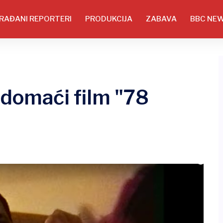
RAĐANI REPORTERI
PRODUKCIJA
ZABAVA
BBC NE
a domaći film "78