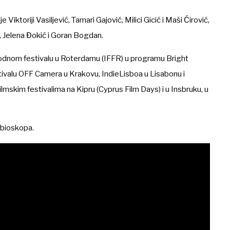
toriji Vasiljević, Tamari Gajović, Milici Gicić i Maši Ćirović,
ć, Jelena Đokić i Goran Bogdan.
odnom festivalu u Roterdamu (IFFR) u programu Bright
tivalu OFF Camera u Krakovu, IndieLisboa u Lisabonu i
ilmskim festivalima na Kipru (Cyprus Film Days) i u Insbruku, u
 bioskopa.