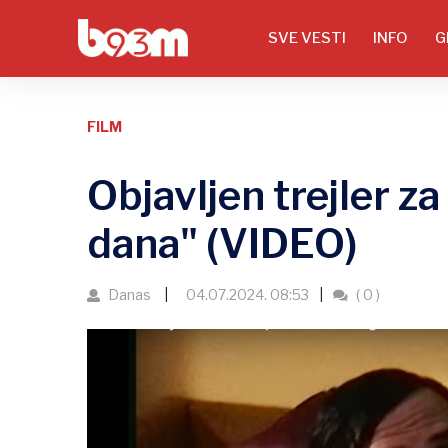
SVE VESTI
INFO
G
FILM
Objavljen trejler z
dana" (VIDEO)
Danas
04.07.2024. 08:53
( 0 )