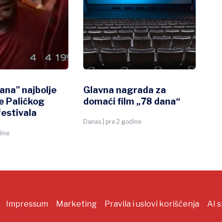
ana" najbolje
Glavna nagrada za
St
e Palićkog
domaći film „78 dana“
od
festivala
ho
Danas | pre 2 godine
dine
N1 |
Impressum
Marketing
Pravila i uslovi korišćenja
AI 