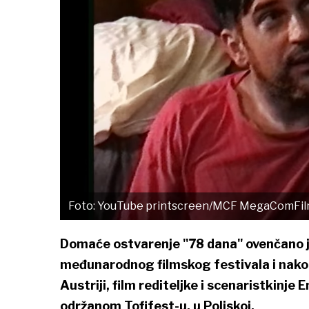
Foto: YouTube printscreen/MCF MegaComFi
Domaće ostvarenje "78 dana" ovenčano 
međunarodnog filmskog festivala i nakon
Austriji, film rediteljke i scenaristkinje 
održanom Tofifest-u, u Poljskoj.