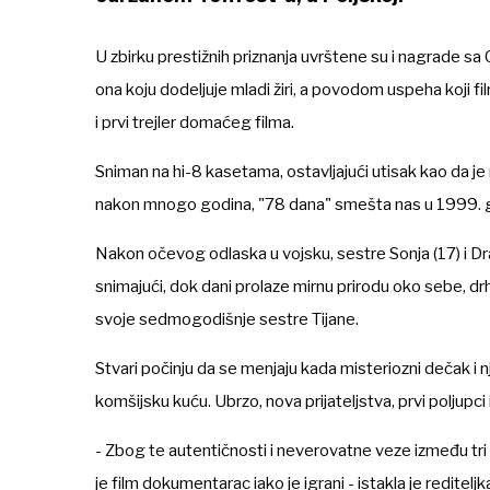
U zbirku prestižnih priznanja uvrštene su i nagrade sa C
ona koju dodeljuje mladi žiri, a povodom uspeha koji 
i prvi trejler domaćeg filma.
Sniman na hi-8 kasetama, ostavljajući utisak kao da j
nakon mnogo godina, "78 dana" smešta nas u 1999. g
Nakon očevog odlaska u vojsku, sestre Sonja (17) i Dr
snimajući, dok dani prolaze mirnu prirodu oko sebe, 
svoje sedmogodišnje sestre Tijane.
Stvari počinju da se menjaju kada misteriozni dečak i n
komšijsku kuću. Ubrzo, nova prijateljstva, prvi poljupci
- Zbog te autentičnosti i neverovatne veze između tri
je film dokumentarac iako je igrani - istakla je rediteljk