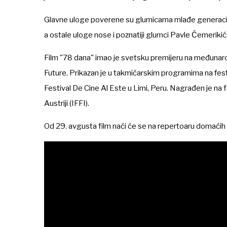
Glavne uloge poverene su glumicama mlađe generacije Vik
a ostale uloge nose i poznatiji glumci Pavle Čemeriki
Film "78 dana" imao je svetsku premijeru na međunar
Future. Prikazan je u takmičarskim programima na fes
Festival De Cine Al Este u Limi, Peru. Nagrađen je na f
Austriji (IFFI).
Od 29. avgusta film naći će se na repertoaru domaćih