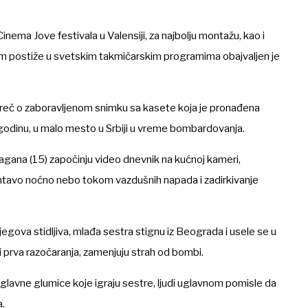
inema Jove festivala u Valensiji, za najbolju montažu, kao i
film postiže u svetskim takmičarskim programima obajvaljen je
e reč o zaboravljenom snimku sa kasete koja je pronađena
odinu, u malo mesto u Srbiji u vreme bombardovanja.
agana (15) započinju video dnevnik na kućnoj kameri,
drhtavo noćno nebo tokom vazdušnih napada i zadirkivanje
jegova stidljiva, mlađa sestra stignu iz Beograda i usele se u
 i prva razočaranja, zamenjuju strah od bombi.
 glavne glumice koje igraju sestre, ljudi uglavnom pomisle da
a.