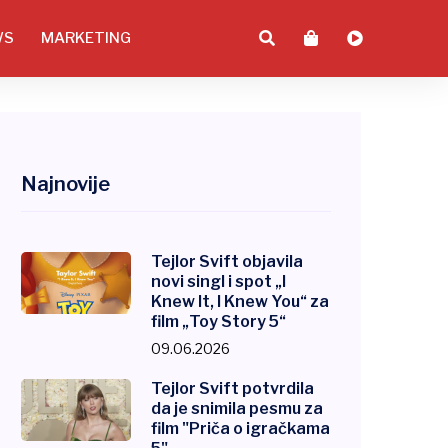
WS
MARKETING
Najnovije
Tejlor Svift objavila
novi singl i spot „I
Knew It, I Knew You“ za
film „Toy Story 5“
09.06.2026
Tejlor Svift potvrdila
da je snimila pesmu za
film "Priča o igračkama